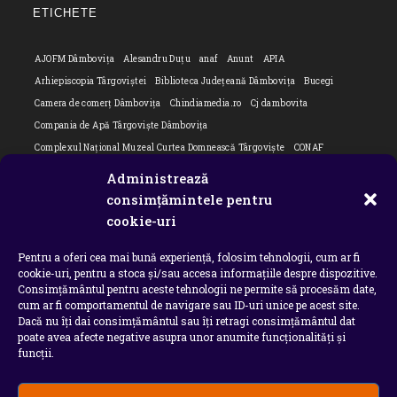
your
ETICHETE
applicatio
AJOFM Dâmbovița
Alesandru Duțu
anaf
Anunt
APIA
Arhiepiscopia Târgoviștei
Biblioteca Județeană Dâmbovița
Bucegi
Camera de comerț Dâmbovița
Chindiamedia.ro
Cj dambovita
Compania de Apă Târgoviște Dâmbovița
Complexul Național Muzeal Curtea Domnească Târgoviște
CONAF
Cornel Marculescu
Dâmbovița
Editorial
Editorial Cornel Marculescu
Administrează
Editorial literar
Electrica
Flori Bungete
Guvern
consimțămintele pentru
intreruperi energie electrica
ipj dambovita
ISU "Basarab I" Dâmbovița
cookie-uri
ITM Dambovita
JURNAL DE CĂLĂTORIE
Laurențiu Ștefan Szemkovics
Pentru a oferi cea mai bună experiență, folosim tehnologii, cum ar fi
MApN
Ministerul Educației
ministerul sanatatii
Nu-ți uita istoria
cookie-uri, pentru a stoca și/sau accesa informațiile despre dispozitive.
Oana Filip
Prefectura dambovita
Primaria Dragodana
Primaria Lucieni
Consimțământul pentru aceste tehnologii ne permite să procesăm date,
primaria Răzvad
Primaria Ulmi
primăria Târgoviște
PSD Dambovita
cum ar fi comportamentul de navigare sau ID-uri unice pe acest site.
Dacă nu îți dai consimțământul sau îți retragi consimțământul dat
psiholog
Serial
Situatia Covid 19 Dambovita
Situație Covid-19
poate avea afecte negative asupra unor anumite funcționalități și
Universitatea Valahia
funcții.