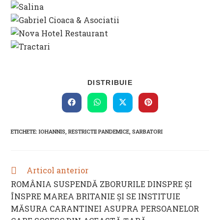
SHARE
DISTRIBUIE
THIS
CONTENT
Opens
Opens
Opens
Opens
in
in
in
in
a
a
a
a
new
new
new
new
ETICHETE
:
IOHANNIS
,
RESTRICTII PANDEMICE
,
SARBATORI
window
window
window
window
Articol anterior
READ
MORE
ROMÂNIA SUSPENDĂ ZBORURILE DINSPRE ȘI
ARTICLES
ÎNSPRE MAREA BRITANIE ȘI SE INSTITUIE
MĂSURA CARANTINEI ASUPRA PERSOANELOR