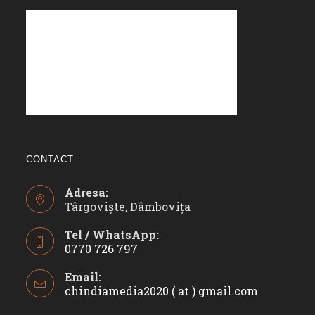
CONTACT
Adresa:
Târgoviște, Dâmbovița
Tel / WhatsApp:
0770 726 797
Opens
Email:
in
chindiamedia2020 ( at ) gmail.com
Opens
your
in
application