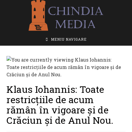
Skip
to
content
MENIU NAVIGARE
Klaus Iohannis: Toate
restricțiile de acum
rămân în vigoare și de
Crăciun și de Anul Nou.