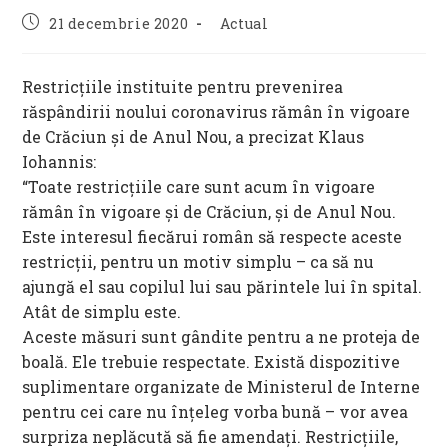
Post
Post
21 decembrie 2020
Actual
published:
category:
Restricţiile instituite pentru prevenirea
răspândirii noului coronavirus rămân în vigoare
de Crăciun şi de Anul Nou, a precizat Klaus
Iohannis:
“Toate restricţiile care sunt acum în vigoare
rămân în vigoare şi de Crăciun, şi de Anul Nou.
Este interesul fiecărui român să respecte aceste
restricţii, pentru un motiv simplu – ca să nu
ajungă el sau copilul lui sau părintele lui în spital.
Atât de simplu este.
Aceste măsuri sunt gândite pentru a ne proteja de
boală. Ele trebuie respectate. Există dispozitive
suplimentare organizate de Ministerul de Interne
pentru cei care nu înţeleg vorba bună – vor avea
surpriza neplăcută să fie amendaţi. Restricţiile,