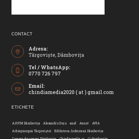
CONTACT
Adresa:
Târgoviște, Dâmbovița
Tel / WhatsApp:
0770 726 797
Opens
Email:
in
chindiamedia2020 ( at ) gmail.com
Opens
your
in
application
your
ETICHETE
applicatio
AJOFM Dâmbovița
Alesandru Duțu
anaf
Anunt
APIA
Arhiepiscopia Târgoviștei
Biblioteca Județeană Dâmbovița
Camera de comerț Dâmbovița
Chindiamedia.ro
Cj dambovita