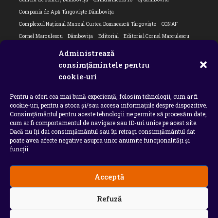
Compania de Apă Târgoviște Dâmbovița
Complexul Național Muzeal Curtea Domnească Târgoviște
CONAF
Cornel Marculescu
Dâmbovița
Editorial
Editorial Cornel Marculescu
Editorial literar
Electrica
Flori Bungete
Guvern
Administrează
intreruperi energie electrica
ipj dambovita
ISU "Basarab I" Dâmbovița
consimțămintele pentru
Isu dambovita Basarab I Dambovita
ITM Dambovita
cookie-uri
JURNAL DE CĂLĂTORIE
Laurențiu Ștefan Szemkovics
MApN
Pentru a oferi cea mai bună experiență, folosim tehnologii, cum ar fi
Ministerul Educației
ministerul sanatatii
Nu-ți uita istoria
Oana Filip
cookie-uri, pentru a stoca și/sau accesa informațiile despre dispozitive.
Prefectura dambovita
Primaria Dragodana
Primaria Lucieni
Consimțământul pentru aceste tehnologii ne permite să procesăm date,
primaria Răzvad
Primaria Ulmi
primăria Târgoviște
PSD Dambovita
cum ar fi comportamentul de navigare sau ID-uri unice pe acest site.
Dacă nu îți dai consimțământul sau îți retragi consimțământul dat
psiholog
Serial
Situatia Covid 19 Dambovita
Situație Covid-19
poate avea afecte negative asupra unor anumite funcționalități și
Universitatea Valahia
funcții.
Acceptă
Copyright 2026 - Chindia Media
Refuză
Utilizatorii pot descarca si tipari continut de pe acest
site doar pentru uzul personal sau necomercial. Sunt
INTERZISE copierea, reproducerea, recompilarea,