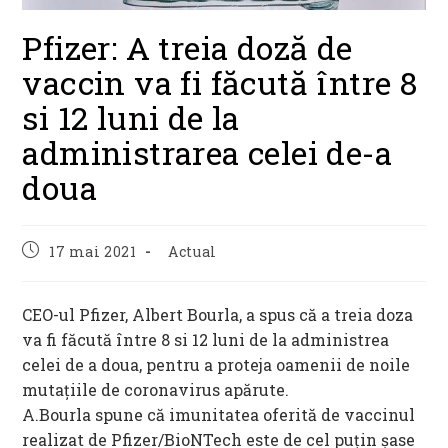
Pfizer: A treia doză de
vaccin va fi făcută între 8
si 12 luni de la
administrarea celei de-a
doua
Post
Post
17 mai 2021
Actual
published:
category:
CEO-ul Pfizer, Albert Bourla, a spus că a treia doza
va fi făcută între 8 si 12 luni de la administrea
celei de a doua, pentru a proteja oamenii de noile
mutaţiile de coronavirus apărute.
A.Bourla spune că imunitatea oferită de vaccinul
realizat de Pfizer/BioNTech este de cel puţin şase