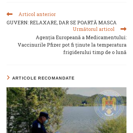
Articol anterior
READ
MORE
GUVERN: RELAXARE, DAR SE POARTĂ MASCA
ARTICLES
Următorul articol
Agenţia Europeană a Medicamentului:
Vaccinurile Pfizer pot fi ținute la temperatura
frigiderului timp de o lună
ARTICOLE RECOMANDATE