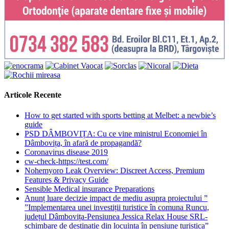
Articole Recente
How to get started with sports betting at Melbet: a newbie’s
guide
PSD DÂMBOVIȚA: Cu ce vine ministrul Economiei în
Dâmbovița, în afară de propagandă?
Coronavirus disease 2019
cw-check-https://test.com/
Nohemyoro Leak Overview: Discreet Access, Premium
Features & Privacy Guide
Sensible Medical insurance Preparations
Anunț luare decizie impact de mediu asupra proiectului ”
”Implementarea unei investiții turistice în comuna Runcu,
județul Dâmbovița-Pensiunea Jessica Relax House SRL-
schimbare de destinație din locuința în pensiune turistica”