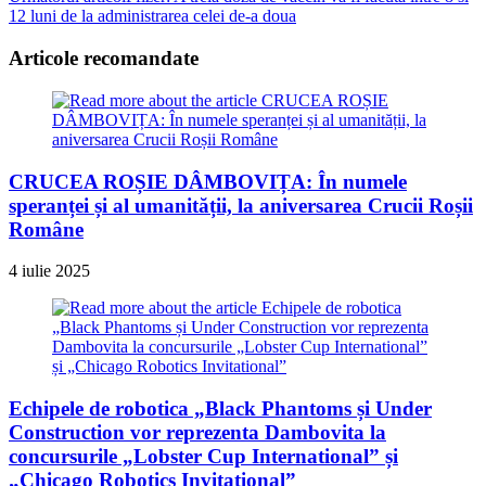
articles
12 luni de la administrarea celei de-a doua
Articole recomandate
CRUCEA ROȘIE DÂMBOVIȚA: În numele
speranței și al umanității, la aniversarea Crucii Roșii
Române
4 iulie 2025
Echipele de robotica „Black Phantoms și Under
Construction vor reprezenta Dambovita la
concursurile „Lobster Cup International” și
„Chicago Robotics Invitational”