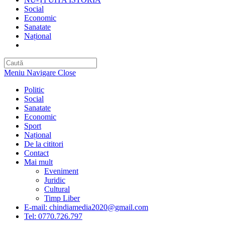
Social
Economic
Sanatate
Național
Toggle
website
search
Meniu Navigare
Close
Politic
Social
Sanatate
Economic
Sport
Național
De la cititori
Contact
Mai mult
Eveniment
Juridic
Cultural
Timp Liber
E-mail: chindiamedia2020@gmail.com
Tel: 0770.726.797