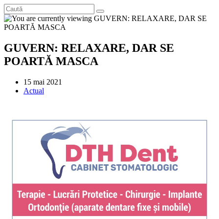
GUVERN: RELAXARE, DAR SE
POARTĂ MASCA
Post
15 mai 2021
published:
Post
Actual
category: