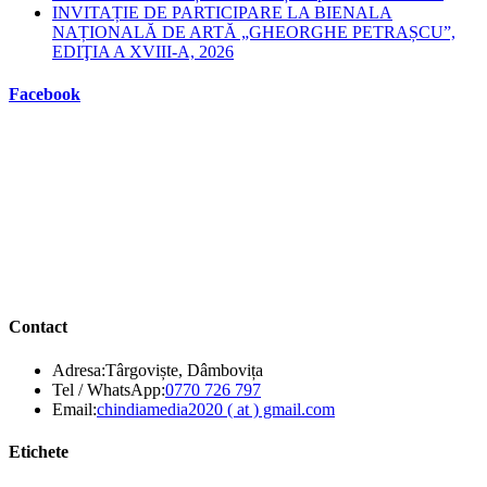
INVITAȚIE DE PARTICIPARE LA BIENALA
NAȚIONALĂ DE ARTĂ „GHEORGHE PETRAȘCU”,
EDIŢIA A XVIII-A, 2026
Facebook
Contact
Adresa:
Târgoviște, Dâmbovița
Opens
Tel / WhatsApp:
0770 726 797
in
Opens
Email:
chindiamedia2020 ( at ) gmail.com
your
in
application
your
Etichete
application