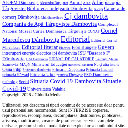
Anunt
Arhiepiscopia
AJOFM Dâmbovița
Alesandru Duțu
anaf
APIA
Târgoviștei
Biblioteca Județeană Dâmbovița
Camera de
Bucegi
Cj dambovita
comerț Dâmbovița
Chindiamedia.ro
Compania de Apă Târgoviște Dâmbovița
Complexul
Cornel
Național Muzeal Curtea Domnească Târgoviște
CONAF
Editorial
Dâmbovița
Marculescu
Editorial Cornel
Editorial literar
Guvern
Flori Bungete
Marculescu
Electrica
ISU "Basarab I"
intreruperi energie electrica
ipj dambovita
Dâmbovița
JURNAL DE CĂLĂTORIE
Laurențiu Ștefan
ITM Dambovita
Ministerul Educației
MApN
Szemkovics
Nu-ți uita istoria
ministerul sanatatii
Oana Filip
Primaria Lucieni
Primaria Dragodana
Prefectura dambovita
Primaria Ulmi
primaria Răzvad
PSD Dambovita
primăria Târgoviște
Situație
Situatia Covid 19 Dambovita
psiholog
Serial
Covid-19
Universitatea Valahia
Copyright 2026 - Chindia Media
Utilizatorii pot descarca si tipari continut de pe acest site doar pentru
uzul personal sau necomercial. Sunt INTERZISE copierea,
reproducerea, recompilarea, decompilarea, distribuirea, publicarea,
afisarea, modificarea, crearea de produse sau servicii complete
derivate, precum si orice modalitate de exploatare a continutului site-