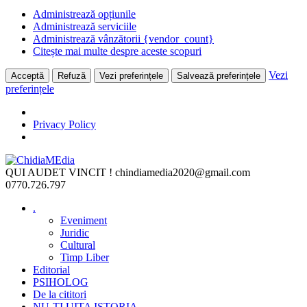
Administrează opțiunile
Administrează serviciile
Administrează vânzătorii {vendor_count}
Citește mai multe despre aceste scopuri
Vezi
Acceptă
Refuză
Vezi preferințele
Salvează preferințele
preferințele
Privacy Policy
Skip
to
QUI AUDET VINCIT !
chindiamedia2020@gmail.com
content
0770.726.797
.
Eveniment
Juridic
Cultural
Timp Liber
Editorial
PSIHOLOG
De la cititori
NU-ȚI UITA ISTORIA