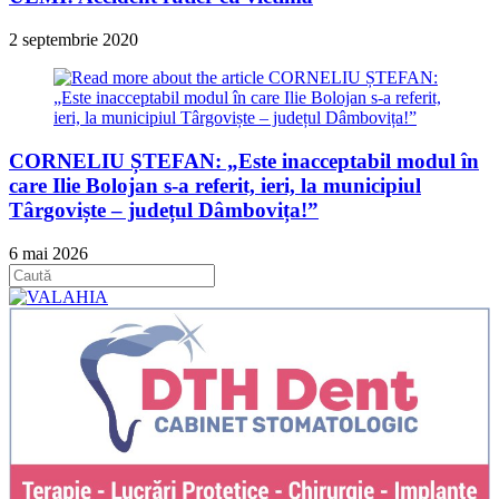
2 septembrie 2020
CORNELIU ȘTEFAN: „Este inacceptabil modul în
care Ilie Bolojan s-a referit, ieri, la municipiul
Târgoviște – județul Dâmbovița!”
6 mai 2026