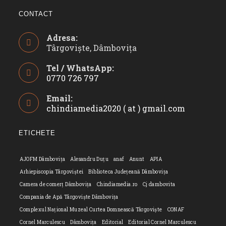
CONTACT
Adresa:
Târgoviște, Dâmbovița
Tel / WhatsApp:
0770 726 797
Opens
Email:
in
chindiamedia2020 ( at ) gmail.com
Opens
your
in
application
your
ETICHETE
applicatio
AJOFM Dâmbovița
Alesandru Duțu
anaf
Anunt
APIA
Arhiepiscopia Târgoviștei
Biblioteca Județeană Dâmbovița
Camera de comerț Dâmbovița
Chindiamedia.ro
Cj dambovita
Compania de Apă Târgoviște Dâmbovița
Complexul Național Muzeal Curtea Domnească Târgoviște
CONAF
Cornel Marculescu
Dâmbovița
Editorial
Editorial Cornel Marculescu