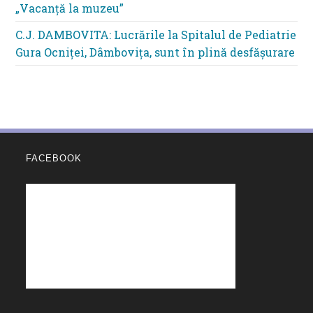
„Vacanță la muzeu”
C.J. DAMBOVITA: Lucrările la Spitalul de Pediatrie
Gura Ocniței, Dâmbovița, sunt în plină desfășurare
FACEBOOK