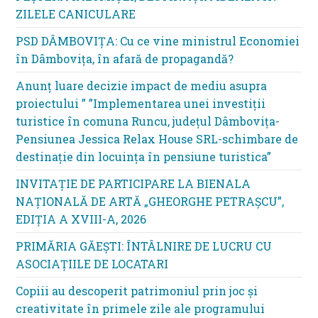
ZILELE CANICULARE
PSD DÂMBOVIȚA: Cu ce vine ministrul Economiei
în Dâmbovița, în afară de propagandă?
Anunț luare decizie impact de mediu asupra
proiectului ” ”Implementarea unei investiții
turistice în comuna Runcu, județul Dâmbovița-
Pensiunea Jessica Relax House SRL-schimbare de
destinație din locuința în pensiune turistica”
INVITAȚIE DE PARTICIPARE LA BIENALA
NAȚIONALĂ DE ARTĂ „GHEORGHE PETRAȘCU”,
EDIŢIA A XVIII-A, 2026
PRIMĂRIA GĂEȘTI: ÎNTÂLNIRE DE LUCRU CU
ASOCIAȚIILE DE LOCATARI
Copiii au descoperit patrimoniul prin joc și
creativitate în primele zile ale programului