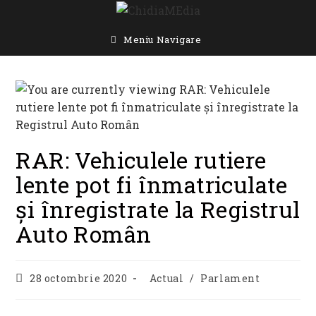
Skip
to
content
Meniu Navigare
RAR: Vehiculele rutiere
lente pot fi înmatriculate
şi înregistrate la Registrul
Auto Român
Post
Post
28 octombrie 2020
Actual
/
Parlament
published:
category: