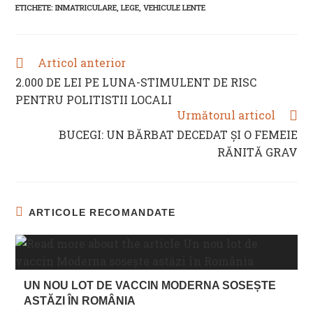
ETICHETE
:
INMATRICULARE
,
LEGE
,
VEHICULE LENTE
window
window
window
window
Articol anterior
READ
MORE
2.000 DE LEI PE LUNA-STIMULENT DE RISC
ARTICLES
PENTRU POLITISTII LOCALI
Următorul articol
BUCEGI: UN BĂRBAT DECEDAT ȘI O FEMEIE
RĂNITĂ GRAV
ARTICOLE RECOMANDATE
UN NOU LOT DE VACCIN MODERNA SOSEȘTE
ASTĂZI ÎN ROMÂNIA