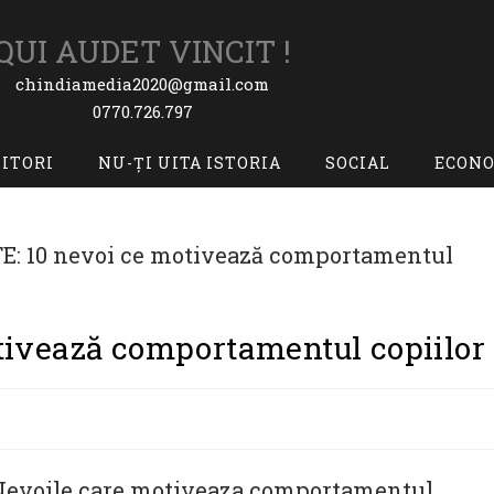
QUI AUDET VINCIT !
chindiamedia2020@gmail.com
0770.726.797
TITORI
NU-ȚI UITA ISTORIA
SOCIAL
ECON
ivează comportamentul copiilor
 Nevoile care motiveaza comportamentul