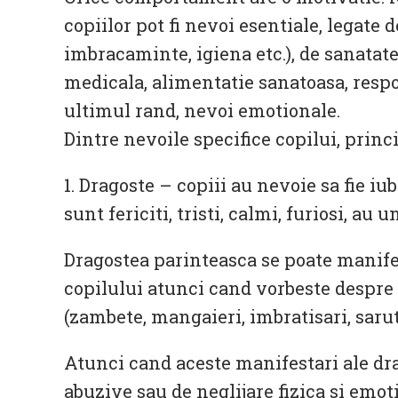
copiilor pot fi nevoi esentiale, legate 
imbracaminte, igiena etc.), de sanatatea
medicala, alimentatie sanatoasa, respon
ultimul rand, nevoi emotionale.
Dintre nevoile specifice copilui, princ
1. Dragoste – copiii au nevoie sa fie i
sunt fericiti, tristi, calmi, furiosi, a
Dragostea parinteasca se poate manifes
copilului atunci cand vorbeste despre 
(zambete, mangaieri, imbratisari, sarutu
Atunci cand aceste manifestari ale d
abuzive sau de neglijare fizica si emot