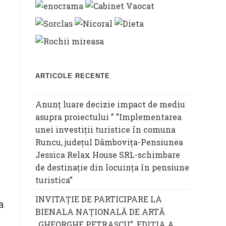
ARTICOLE RECENTE
l
Anunț luare decizie impact de mediu
asupra proiectului ” ”Implementarea
unei investiții turistice în comuna
Runcu, județul Dâmbovița-Pensiunea
Jessica Relax House SRL-schimbare
de destinație din locuința în pensiune
turistica”
INVITAȚIE DE PARTICIPARE LA
a
BIENALA NAȚIONALĂ DE ARTĂ
„GHEORGHE PETRAȘCU”, EDIŢIA A