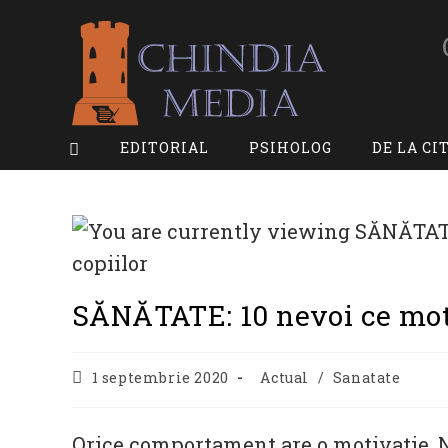
Skip
to
content
EDITORIAL
PSIHOLOG
DE LA CI
SĂNĂTATE: 10 nevoi ce mot
Post
Post
1 septembrie 2020
Actual
/
Sanatate
published:
category:
Orice comportament are o motivatie.