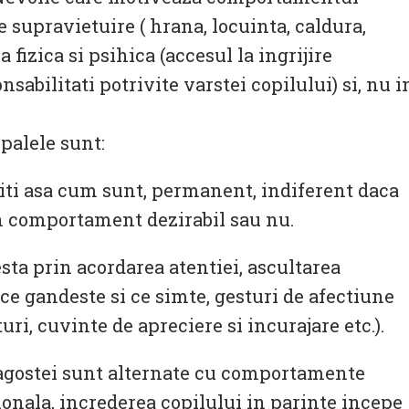
de supravietuire ( hrana, locuinta, caldura,
 fizica si psihica (accesul la ingrijire
sabilitati potrivite varstei copilului) si, nu i
ipalele sunt:
ubiti asa cum sunt, permanent, indiferent daca
u un comportament dezirabil sau nu.
ta prin acordarea atentiei, ascultarea
ce gandeste si ce simte, gesturi de afectiune
ri, cuvinte de apreciere si incurajare etc.).
ragostei sunt alternate cu comportamente
ionala, increderea copilului in parinte incepe