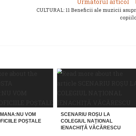
Următorul articol
CULTURAL: 11 Beneficii ale muzicii asup
copiil
OMANA:NU VOM
SCENARIU ROȘU LA
FICIILE POȘTALE
COLEGIUL NAȚIONAL
IENACHIȚĂ VĂCĂRESCU