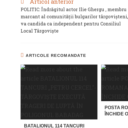
Articol anterior
READ
MORE
POLITIC: Îndrăgitul actor Ilie Ghergu , membru
ARTICLES
marcant al comunității bulgarilor târgovișteni,
va candida ca independent pentru Consiliul
Local Târgoviște
ARTICOLE RECOMANDATE
POSTA R
ÎNCHIDE O
BATALIONUL 114 TANCURI