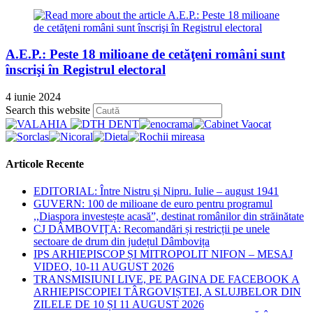
A.E.P.: Peste 18 milioane de cetăţeni români sunt
înscrişi în Registrul electoral
4 iunie 2024
Press
Search this website
Escape
to
close
the
Articole Recente
search
panel.
EDITORIAL: Între Nistru şi Nipru. Iulie – august 1941
GUVERN: 100 de milioane de euro pentru programul
,,Diaspora investește acasă”, destinat românilor din străinătate
CJ DÂMBOVIȚA: Recomandări și restricții pe unele
sectoare de drum din județul Dâmbovița
IPS ARHIEPISCOP ȘI MITROPOLIT NIFON – MESAJ
VIDEO, 10-11 AUGUST 2026
TRANSMISIUNI LIVE, PE PAGINA DE FACEBOOK A
ARHIEPISCOPIEI TÂRGOVIȘTEI, A SLUJBELOR DIN
ZILELE DE 10 ȘI 11 AUGUST 2026