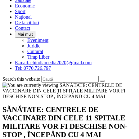
Sanatate
panel.
Economic
Sport
Național
De la cititori
Contact
Mai mult
Eveniment
Juridic
Cultural
Timp Liber
E-mail: chindiamedia2020@gmail.com
Tel: 0770.726.797
Search this website
SĂNĂTATE: CENTRELE DE
VACCINARE DIN CELE 11 SPITALE
MILITARE VOR FI DESCHISE NON-
STOP , ÎNCEPÂND CU 4 MAI