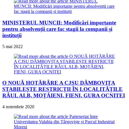
MINISTERUL MUNCII: Modificări importante
pentru absolvenții care fac stagii la companii și
instituții
5 mai 2022
O NOUĂ HOTĂRÂRE A CJSU DÂMBOVIȚA
STABILEȘTE RESTRICȚII ÎN LOCALITĂȚILE
RÂUL ALB, MOȚĂIENI, FIENI, GURA OCNITEI
4 noiembrie 2020