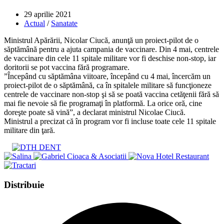
Post
29 aprilie 2021
published:
Post
Actual
/
Sanatate
category:
Ministrul Apărării, Nicolar Ciucă, anunţă un proiect-pilot de o
săptămână pentru a ajuta campania de vaccinare. Din 4 mai, centrele
de vaccinare din cele 11 spitale militare vor fi deschise non-stop, iar
doritorii se pot vaccina fără programare.
”Începând cu săptămâna viitoare, începând cu 4 mai, încercăm un
proiect-pilot de o săptămână, ca în spitalele militare să funcţioneze
centrele de vaccinare non-stop şi să se poată vaccina cetăţenii fără să
mai fie nevoie să fie programaţi în platformă. La orice oră, cine
doreşte poate să vină”, a declarat ministrul Nicolae Ciucă.
Ministrul a precizat că în program vor fi incluse toate cele 11 spitale
militare din ţară.
Share
Distribuie
this
Opens
content
in
a