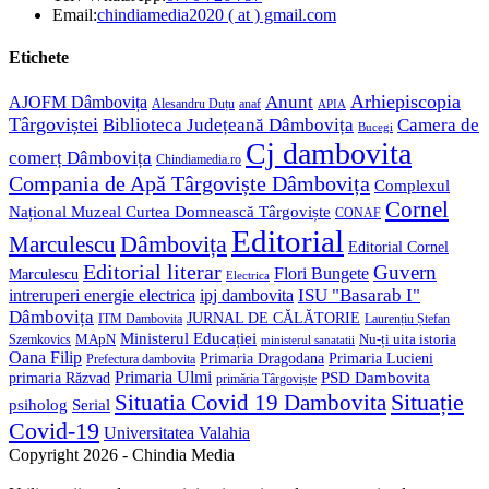
in
Opens
Email:
chindiamedia2020 ( at ) gmail.com
your
in
application
your
Etichete
application
Anunt
Arhiepiscopia
AJOFM Dâmbovița
Alesandru Duțu
anaf
APIA
Târgoviștei
Biblioteca Județeană Dâmbovița
Camera de
Bucegi
Cj dambovita
comerț Dâmbovița
Chindiamedia.ro
Compania de Apă Târgoviște Dâmbovița
Complexul
Cornel
Național Muzeal Curtea Domnească Târgoviște
CONAF
Editorial
Dâmbovița
Marculescu
Editorial Cornel
Editorial literar
Guvern
Flori Bungete
Marculescu
Electrica
ISU "Basarab I"
intreruperi energie electrica
ipj dambovita
Dâmbovița
JURNAL DE CĂLĂTORIE
Laurențiu Ștefan
ITM Dambovita
Ministerul Educației
MApN
Szemkovics
Nu-ți uita istoria
ministerul sanatatii
Oana Filip
Primaria Lucieni
Primaria Dragodana
Prefectura dambovita
Primaria Ulmi
primaria Răzvad
PSD Dambovita
primăria Târgoviște
Situație
Situatia Covid 19 Dambovita
psiholog
Serial
Covid-19
Universitatea Valahia
Copyright 2026 - Chindia Media