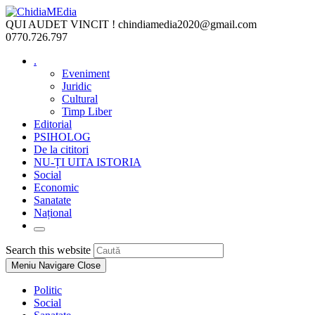
Skip
to
QUI AUDET VINCIT !
chindiamedia2020@gmail.com
content
0770.726.797
.
Eveniment
Juridic
Cultural
Timp Liber
Editorial
PSIHOLOG
De la cititori
NU-ȚI UITA ISTORIA
Social
Economic
Sanatate
Național
Toggle
website
Press
Search this website
search
Escape
Meniu Navigare
Close
to
close
Politic
the
Social
search