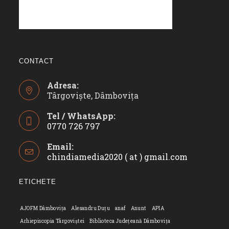
CONTACT
Adresa:
Târgoviște, Dâmbovița
Tel / WhatsApp:
0770 726 797
Opens
Email:
in
chindiamedia2020 ( at ) gmail.com
Opens
your
in
application
your
ETICHETE
applicatio
AJOFM Dâmbovița
Alesandru Duțu
anaf
Anunt
APIA
Arhiepiscopia Târgoviștei
Biblioteca Județeană Dâmbovița