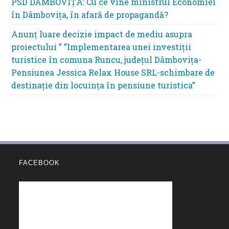
PSD DÂMBOVIȚA: Cu ce vine ministrul Economiei
în Dâmbovița, în afară de propagandă?
Anunț luare decizie impact de mediu asupra
proiectului ” ”Implementarea unei investiții
turistice în comuna Runcu, județul Dâmbovița-
Pensiunea Jessica Relax House SRL-schimbare de
destinație din locuința în pensiune turistica”
FACEBOOK