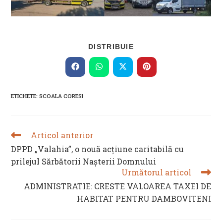
SHARE
DISTRIBUIE
THIS
CONTENT
Opens
Opens
Opens
Opens
in
in
in
in
a
a
a
a
new
new
new
new
ETICHETE
:
SCOALA CORESI
window
window
window
window
Articol anterior
READ
MORE
DPPD „Valahia”, o nouă acțiune caritabilă cu
ARTICLES
prilejul Sărbătorii Nașterii Domnului
Următorul articol
ADMINISTRATIE: CRESTE VALOAREA TAXEI DE
HABITAT PENTRU DAMBOVITENI