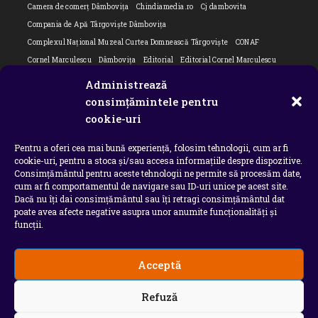
Camera de comerț Dâmbovița
Chindiamedia.ro
Cj dambovita
Compania de Apă Târgoviște Dâmbovița
Complexul Național Muzeal Curtea Domnească Târgoviște
CONAF
Cornel Marculescu
Dâmbovița
Editorial
Editorial Cornel Marculescu
Editorial literar
Electrica
Flori Bungete
Guvern
Administrează
intreruperi energie electrica
ipj dambovita
ISU "Basarab I" Dâmbovița
consimțămintele pentru
Isu dambovita Basarab I Dambovita
ITM Dambovita
cookie-uri
JURNAL DE CĂLĂTORIE
Laurențiu Ștefan Szemkovics
MApN
Pentru a oferi cea mai bună experiență, folosim tehnologii, cum ar fi
Ministerul Educației
ministerul sanatatii
Nu-ți uita istoria
Oana Filip
cookie-uri, pentru a stoca și/sau accesa informațiile despre dispozitive.
Prefectura dambovita
Primaria Dragodana
Primaria Lucieni
Consimțământul pentru aceste tehnologii ne permite să procesăm date,
primaria Răzvad
Primaria Ulmi
primăria Târgoviște
PSD Dambovita
cum ar fi comportamentul de navigare sau ID-uri unice pe acest site.
Dacă nu îți dai consimțământul sau îți retragi consimțământul dat
psiholog
Serial
Situatia Covid 19 Dambovita
Situație Covid-19
poate avea afecte negative asupra unor anumite funcționalități și
Universitatea Valahia
funcții.
Acceptă
Copyright 2026 - Chindia Media
Refuză
Utilizatorii pot descarca si tipari continut de pe acest
site doar pentru uzul personal sau necomercial. Sunt