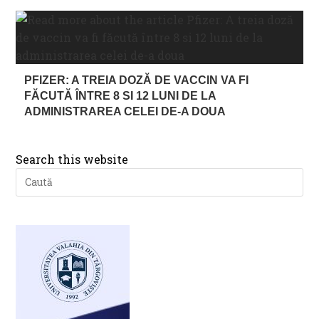
PFIZER: A TREIA DOZĂ DE VACCIN VA FI
FĂCUTĂ ÎNTRE 8 SI 12 LUNI DE LA
ADMINISTRAREA CELEI DE-A DOUA
Search this website
Pre
Es
to
clo
th
se
pan