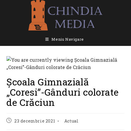
Skip
to
content
Meniu Navigare
Școala Gimnazială
„Coresi”-Gânduri colorate
de Crăciun
Post
Post
23 decembrie 2021
Actual
published:
category: