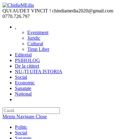
Skip
to
QUI AUDET VINCIT !
chindiamedia2020@gmail.com
content
0770.726.797
.
Eveniment
Juridic
Cultural
Timp Liber
Editorial
PSIHOLOG
De la cititori
NU-ȚI UITA ISTORIA
Social
Economic
Sanatate
Național
Toggle
website
search
Meniu Navigare
Close
Politic
Social
Sanatate