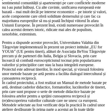
sentimentul comunității și apartenenței pe care conflictele moderne
nu l-au putut înăbuși. Cu alte cuvinte, unificarea europeană este
bazată – mai mult decât pe interese economice – pe istorie și valori,
acele componente care oferă soliditate demersului și care fac ca
majoritatea europenilor să nu-și poată închipui viitorul în afara
Uniunii Europene. În prezent însă, există numeroase provocări în
calea acestui demers istoric, ridicate mai ales de populism,
xenofobie, extremism.
Pentru a răspunde acestor provocări, Universitatea Valahia din
Târgoviște implementează în prezent un proiect intitulat „EU for
YOUth” (UE pentru tineri), alături de Asociația BeYou Târgoviște
precum și de parteneri din Italia, Belgia și Slovacia, prin care
încearcă să combată euroscepticismul tocmai prin popularizarea
valorilor și principiilor care stau la baza integrării europene.
Proiectul este adresat tinerilor, în mod special, și vizează folosirea
unor metode bazate pe artă pentru a facilita dialogul intercultural și
cunoașterea reciprocă.
În cadrul proiectului, a fost realizat un Manual de metode bazate pe
artă, destinat cadrelor didactice, formatorilor, lucrătorilor de tineret,
prin care sunt propuse o serie de metode didactice bazate pe
folosirea artelor pentru a sprijini cunoașterea reciprocă și
(re)descoperirea valorilor culturale care ne unesc ca europeni.
Metodele selectate au fost verificate deja în practică în cadrul unor
ateliere desfășurate în prima parte a acestui an în toate țările