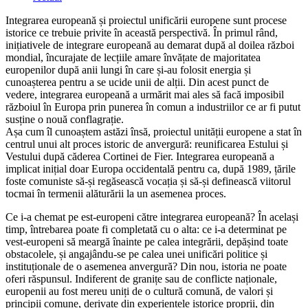
category:
Integrarea europeană și proiectul unificării europene sunt procese
istorice ce trebuie privite în această perspectivă. În primul rând,
inițiativele de integrare europeană au demarat după al doilea război
mondial, încurajate de lecțiile amare învățate de majoritatea
europenilor după anii lungi în care și-au folosit energia și
cunoașterea pentru a se ucide unii de alții. Din acest punct de
vedere, integrarea europeană a urmărit mai ales să facă imposibil
războiul în Europa prin punerea în comun a industriilor ce ar fi putut
susține o nouă conflagrație.
Așa cum îl cunoaștem astăzi însă, proiectul unității europene a stat în
centrul unui alt proces istoric de anvergură: reunificarea Estului și
Vestului după căderea Cortinei de Fier. Integrarea europeană a
implicat inițial doar Europa occidentală pentru ca, după 1989, țările
foste comuniste să-și regăsească vocația și să-și definească viitorul
tocmai în termenii alăturării la un asemenea proces.
Ce i-a chemat pe est-europeni către integrarea europeană? În același
timp, întrebarea poate fi completată cu o alta: ce i-a determinat pe
vest-europeni să meargă înainte pe calea integrării, depășind toate
obstacolele, și angajându-se pe calea unei unificări politice și
instituționale de o asemenea anvergură? Din nou, istoria ne poate
oferi răspunsul. Indiferent de granițe sau de conflicte naționale,
europenii au fost mereu uniți de o cultură comună, de valori și
principii comune, derivate din experiențele istorice proprii, din