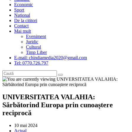
Economic
Sport
Național
De la cititori
Contact
Mai mult
Eveniment
Juridic
Cultural
Timp Liber
E-mail: chindiamedia2020@gmail.com
Tel: 0770.726.797
UNIVERSITATEA VALAHIA:
Sărbătorind Europa prin cunoaștere
reciprocă
Post
10 mai 2024
published:
Post
Actual