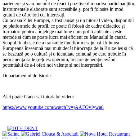
partenere și s-au bucurat de reacții pozitive din partea participanților.
Instrumentele elaborate sunt accesibile și pot fi folosite în mod
gratuit de către toți cei interesați.
Cu ocazia Zilei Europei, a fost lansat și un tutorial video, disponibil
pe platformele de profil, ce poate fi folosit de cadre didactice și
formatori pentru a înțelege mai bine cum pot fi aplicate aceste
metode și cum se poate lucra mai eficient cu Manualul în cauză.
Scopul final este de a transmite tinerilor mesajul că Uniunea
Europeană înseamnă mai mult decât birocrația de la Bruxelles și că
se bazează pe o cultură și o identitate comună pe care trebuie în
permanență să le (re)descoperinm, fiecare generație având
potențialul de a-i oferi noi valențe și noi interpretări.
Departamentul de Istorie
Aici poate fi accesat tutorialul video:
https://www.youtube.com/watch?v=jAAFOvIywa8