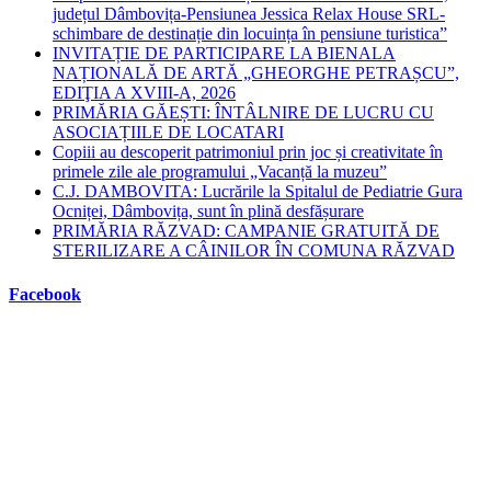
județul Dâmbovița-Pensiunea Jessica Relax House SRL-
schimbare de destinație din locuința în pensiune turistica”
INVITAȚIE DE PARTICIPARE LA BIENALA
NAȚIONALĂ DE ARTĂ „GHEORGHE PETRAȘCU”,
EDIŢIA A XVIII-A, 2026
PRIMĂRIA GĂEȘTI: ÎNTÂLNIRE DE LUCRU CU
ASOCIAȚIILE DE LOCATARI
Copiii au descoperit patrimoniul prin joc și creativitate în
primele zile ale programului „Vacanță la muzeu”
C.J. DAMBOVITA: Lucrările la Spitalul de Pediatrie Gura
Ocniței, Dâmbovița, sunt în plină desfășurare
PRIMĂRIA RĂZVAD: CAMPANIE GRATUITĂ DE
STERILIZARE A CÂINILOR ÎN COMUNA RĂZVAD
Facebook