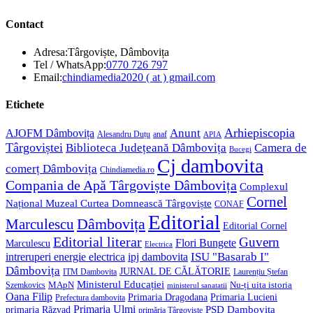
Contact
Adresa:
Târgoviște, Dâmbovița
Opens
Tel / WhatsApp:
0770 726 797
in
Opens
Email:
chindiamedia2020 ( at ) gmail.com
your
in
application
your
Etichete
application
Anunt
Arhiepiscopia
AJOFM Dâmbovița
Alesandru Duțu
anaf
APIA
Târgoviștei
Biblioteca Județeană Dâmbovița
Camera de
Bucegi
Cj dambovita
comerț Dâmbovița
Chindiamedia.ro
Compania de Apă Târgoviște Dâmbovița
Complexul
Cornel
Național Muzeal Curtea Domnească Târgoviște
CONAF
Editorial
Dâmbovița
Marculescu
Editorial Cornel
Editorial literar
Guvern
Flori Bungete
Marculescu
Electrica
ISU "Basarab I"
intreruperi energie electrica
ipj dambovita
Dâmbovița
JURNAL DE CĂLĂTORIE
Laurențiu Ștefan
ITM Dambovita
Ministerul Educației
MApN
Szemkovics
Nu-ți uita istoria
ministerul sanatatii
Oana Filip
Primaria Lucieni
Primaria Dragodana
Prefectura dambovita
Primaria Ulmi
primaria Răzvad
PSD Dambovita
primăria Târgoviște