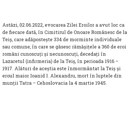
Astăzi, 02.06.2022, evocarea Zilei Eroilor a avut loc ca
de fiecare dată, în Cimitirul de Onoare Românesc de la
Teiş, care adăposteşte 334 de morminte individuale
sau comune, în care se găsesc rămășițele a 360 de eroi
români cunoscuți și necunoscuți, decedaţi în
Lazaretul (infirmeria) de la Teiş, în perioada 1916 –
1917. Alături de aceştia este înmormântat la Teiş şi
eroul maior Ioanid I. Alexandru, mort în luptele din
munţii Tatra – Cehoslovacia la 4 martie 1945.