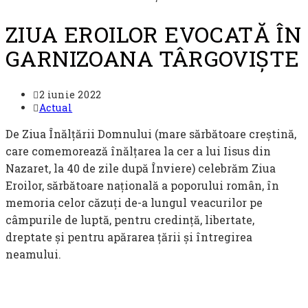
ZIUA EROILOR EVOCATĂ ÎN
GARNIZOANA TÂRGOVIȘTE
Post
2 iunie 2022
published:
Post
Actual
category:
De Ziua Înălțării Domnului (mare sărbătoare creștină,
care comemorează înălțarea la cer a lui Iisus din
Nazaret, la 40 de zile după Înviere) celebrăm Ziua
Eroilor, sărbătoare națională a poporului român, în
memoria celor căzuți de-a lungul veacurilor pe
câmpurile de luptă, pentru credință, libertate,
dreptate și pentru apărarea țării și întregirea
neamului.