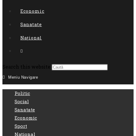
Economic
Sanatate
Național
Toggle
website
Press
Search this website
Escape
Meniu Navigare
search
to
close
Politic
the
Social
search
Sanatate
panel.
Economic
Sport
Național