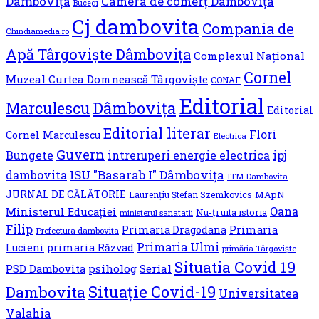
Dâmbovița
Camera de comerț Dâmbovița
Bucegi
Cj dambovita
Compania de
Chindiamedia.ro
Apă Târgoviște Dâmbovița
Complexul Național
Cornel
Muzeal Curtea Domnească Târgoviște
CONAF
Editorial
Dâmbovița
Marculescu
Editorial
Editorial literar
Flori
Cornel Marculescu
Electrica
Guvern
Bungete
ipj
intreruperi energie electrica
ISU "Basarab I" Dâmbovița
dambovita
ITM Dambovita
JURNAL DE CĂLĂTORIE
MApN
Laurențiu Ștefan Szemkovics
Oana
Ministerul Educației
Nu-ți uita istoria
ministerul sanatatii
Filip
Primaria Dragodana
Primaria
Prefectura dambovita
Primaria Ulmi
Lucieni
primaria Răzvad
primăria Târgoviște
Situatia Covid 19
psiholog
Serial
PSD Dambovita
Situație Covid-19
Dambovita
Universitatea
Valahia