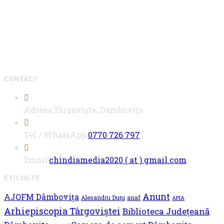
CONTACT
Adresa:
Târgoviște, Dâmbovița
Opens
Tel / WhatsApp:
0770 726 797
in
your
Opens
Email:
chindiamedia2020 ( at ) gmail.com
application
in
ETICHETE
your
Anunt
AJOFM Dâmbovița
applicati
Alesandru Duțu
anaf
APIA
Arhiepiscopia Târgoviștei
Biblioteca Județeană