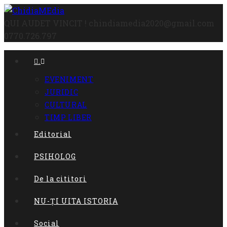
Skip
to
QUI AUDET VINCIT !
chindiamedia2020@gmail.com
content
0770.726.797
.
EVENIMENT
JURIDIC
CULTURAL
TIMP LIBER
Editorial
PSIHOLOG
De la cititori
NU-ȚI UITA ISTORIA
Social