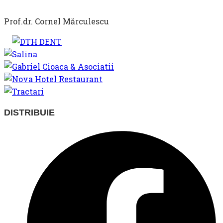
Prof.dr. Cornel Mărculescu
SHARE
DISTRIBUIE
THIS
Opens
CONTENT
in
a
new
window