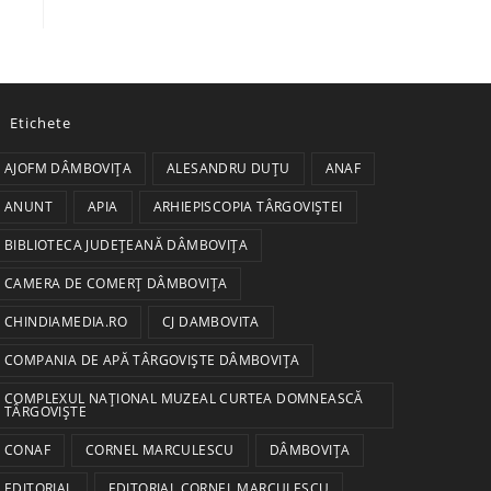
Etichete
AJOFM DÂMBOVIȚA
ALESANDRU DUȚU
ANAF
ANUNT
APIA
ARHIEPISCOPIA TÂRGOVIȘTEI
BIBLIOTECA JUDEȚEANĂ DÂMBOVIȚA
CAMERA DE COMERȚ DÂMBOVIȚA
CHINDIAMEDIA.RO
CJ DAMBOVITA
COMPANIA DE APĂ TÂRGOVIȘTE DÂMBOVIȚA
COMPLEXUL NAȚIONAL MUZEAL CURTEA DOMNEASCĂ
TÂRGOVIȘTE
CONAF
CORNEL MARCULESCU
DÂMBOVIȚA
EDITORIAL
EDITORIAL CORNEL MARCULESCU