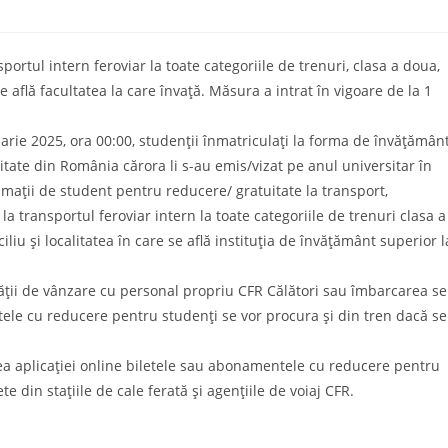
portul intern feroviar la toate categoriile de trenuri, clasa a doua,
se află facultatea la care învață. Măsura a intrat în vigoare de la 1
arie 2025, ora 00:00, studenții înmatriculaţi la forma de învăţămân
itate din România cărora li s-au emis/vizat pe anul universitar în
timații de student pentru reducere/ gratuitate la transport,
a transportul feroviar intern la toate categoriile de trenuri clasa a
liu și localitatea în care se află instituția de învățământ superior l
ității de vânzare cu personal propriu CFR Călători sau îmbarcarea se
etele cu reducere pentru studenți se vor procura și din tren dacă se
ea aplicației online biletele sau abonamentele cu reducere pentru
 din stațiile de cale ferată și agențiile de voiaj CFR.