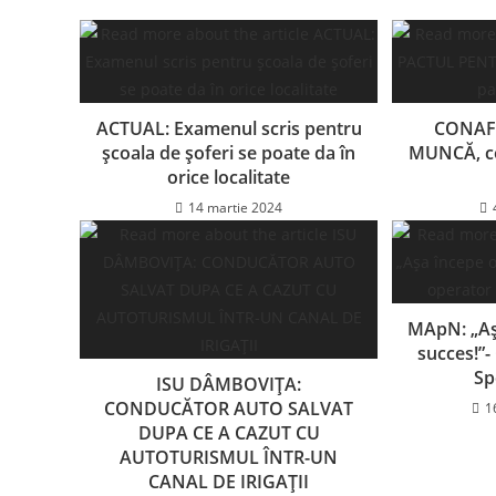
ACTUAL: Examenul scris pentru
CONAF
școala de șoferi se poate da în
MUNCĂ, co
orice localitate
14 martie 2024
MApN: „Aș
succes!”-
Sp
ISU DÂMBOVIȚA:
CONDUCĂTOR AUTO SALVAT
1
DUPA CE A CAZUT CU
AUTOTURISMUL ÎNTR-UN
CANAL DE IRIGAȚII