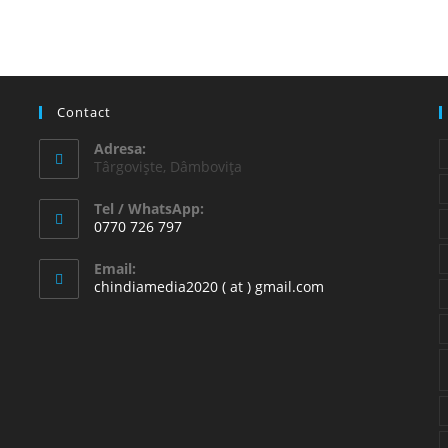
Contact
Adresa:
Târgoviște, Dâmbovița
Tel / WhatsApp:
0770 726 797
Opens
Email:
in
Opens
chindiamedia2020 ( at ) gmail.com
your
in
your
application
application