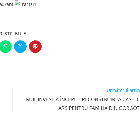
SHARE
DISTRIBUIE
THIS
CONTENT
ns
Opens
Opens
Opens
in
in
in
a
a
a
new
new
new
dow
window
window
window
Următorul artic
MOL INVEST A ÎNCEPUT RECONSTRUIREA CASEI 
ARS PENTRU FAMILIA DIN GORGOT