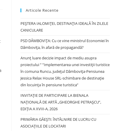
Articole Recente
PEȘTERA IALOMIȚEI, DESTINAȚIA IDEALĂ ÎN ZILELE
CANICULARE
PSD DÂMBOVIȚA: Cu ce vine ministrul Economiei în
t
Dâmbovița, în afară de propagandă?
Anunț luare decizie impact de mediu asupra
proiectului ” ”Implementarea unei investiții turistice
a
în comuna Runcu, județul Dâmbovița-Pensiunea
Jessica Relax House SRL-schimbare de destinație
din locuința în pensiune turistica”
INVITAȚIE DE PARTICIPARE LA BIENALA
NAȚIONALĂ DE ARTĂ „GHEORGHE PETRAȘCU”,
EDIŢIA A XVIII-A, 2026
PRIMĂRIA GĂEȘTI: ÎNTÂLNIRE DE LUCRU CU
ASOCIAȚIILE DE LOCATARI