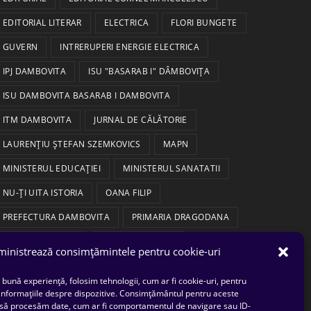
EDITORIAL LITERAR
ELECTRICA
FLORI BUNGETE
GUVERN
INTRERUPERI ENERGIE ELECTRICA
IPJ DAMBOVITA
ISU "BASARAB I" DÂMBOVIȚA
ISU DAMBOVITA BASARAB I DAMBOVITA
ITM DAMBOVITA
JURNAL DE CĂLĂTORIE
LAURENȚIU ȘTEFAN SZEMKOVICS
MAPN
MINISTERUL EDUCAȚIEI
MINISTERUL SANATATII
NU-ȚI UITA ISTORIA
OANA FILIP
PREFECTURA DAMBOVITA
PRIMARIA DRAGODANA
PRIMARIA LUCIENI
PRIMARIA RĂZVAD
inistrează consimțămintele pentru cookie-uri
PRIMARIA ULMI
PRIMĂRIA TÂRGOVIȘTE
 bună experiență, folosim tehnologii, cum ar fi cookie-uri, pentru
PSD DAMBOVITA
PSIHOLOG
SERIAL
 informațiile despre dispozitive. Consimțământul pentru aceste
 să procesăm date, cum ar fi comportamentul de navigare sau ID-