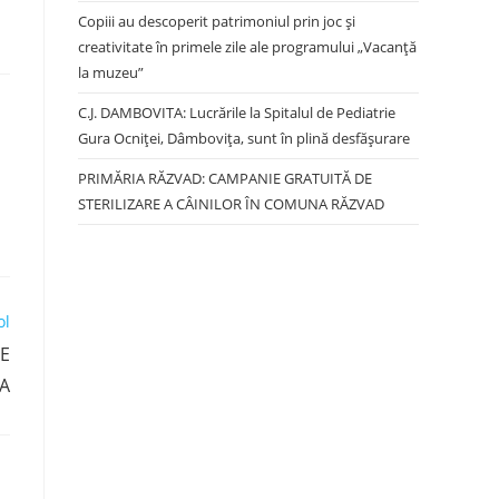
Copiii au descoperit patrimoniul prin joc și
creativitate în primele zile ale programului „Vacanță
la muzeu”
C.J. DAMBOVITA: Lucrările la Spitalul de Pediatrie
Gura Ocniței, Dâmbovița, sunt în plină desfășurare
PRIMĂRIA RĂZVAD: CAMPANIE GRATUITĂ DE
STERILIZARE A CÂINILOR ÎN COMUNA RĂZVAD
ol
CE
A