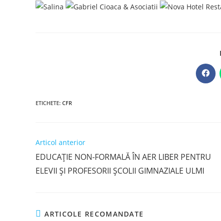
Ope
in
a
new
win
ETICHETE
:
CFR
Read
Articol anterior
more
EDUCAȚIE NON-FORMALĂ ÎN AER LIBER PENTRU
articles
ELEVII ȘI PROFESORII ȘCOLII GIMNAZIALE ULMI
ARTICOLE RECOMANDATE