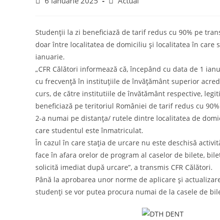
Post
Post
6 ianuarie 2025
Actual
published:
category:
Studenții la zi beneficiază de tarif redus cu 90% pe trans
doar între localitatea de domiciliu și localitatea în care 
ianuarie.
„CFR Călători informează că, începând cu data de 1 ianu
cu frecvenţă în instituţiile de învăţământ superior acred
curs, de către institutiile de învătământ respective, legi
beneficiază pe teritoriul României de tarif redus cu 90% l
2-a numai pe distanța/ rutele dintre localitatea de domici
care studentul este înmatriculat.
În cazul în care stația de urcare nu este deschisă activ
face în afara orelor de program al caselor de bilete, bil
solicită imediat după urcare”, a transmis CFR Călători.
Până la aprobarea unor norme de aplicare și actualizar
studenți se vor putea procura numai de la casele de bilete