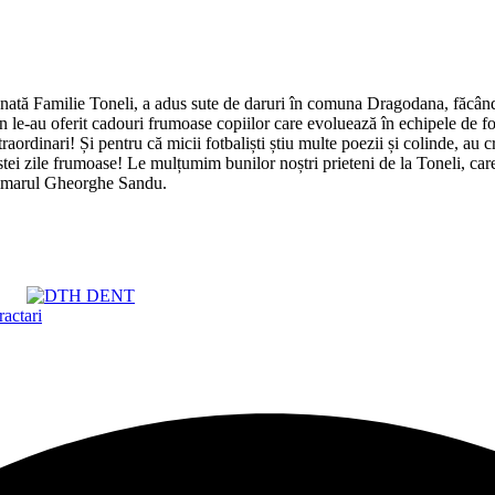
nată Familie Toneli, a adus sute de daruri în comuna Dragodana, făcân
n le-au oferit cadouri frumoase copiilor care evoluează în echipele de fo
traordinari! Și pentru că micii fotbaliști știu multe poezii și colinde, a
estei zile frumoase! Le mulțumim bunilor noștri prieteni de la Toneli, car
 primarul Gheorghe Sandu.