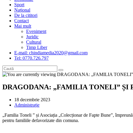
Sport
Național
De la cititori
Contact
Mai mult
Eveniment
Juridic
Cultural
Timp Liber
E-mail: chindiamedia2020@gmail.com
Tel: 0770.726.797
DRAGODANA: „FAMILIA TONELI” ȘI
Post
18 decembrie 2023
published:
Post
Administrație
category:
„Familia Toneli ” și Asociația „Colecționar de Fapte Bune”, împreună 
pentru familiile defavorizate din comuna.