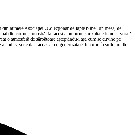
d din numele Asociației „Colecționar de fapte bune” un mesaj de
tbal din comuna noastră, iar aceștia au promis rezultate bune la școală
u creat o atmosferă de sărbătoare așteptăndu-i așa cum se cuvine pe
e au adus, și de data aceasta, cu generozitate, bucurie în suflet multor