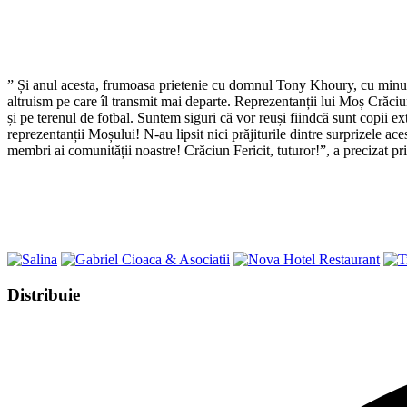
” Și anul acesta, frumoasa prietenie cu domnul Tony Khoury, cu minu
altruism pe care îl transmit mai departe. Reprezentanții lui Moș Crăciu
și pe terenul de fotbal. Suntem siguri că vor reuși fiindcă sunt copii ex
reprezentanții Moșului! N-au lipsit nici prăjiturile dintre surprizele ac
membri ai comunității noastre! Crăciun Fericit, tuturor!”, a precizat
Share
Distribuie
this
Opens
content
in
a
new
window