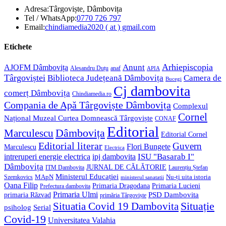
Adresa:
Târgoviște, Dâmbovița
Opens
Tel / WhatsApp:
0770 726 797
in
Opens
Email:
chindiamedia2020 ( at ) gmail.com
your
in
application
your
Etichete
application
Anunt
Arhiepiscopia
AJOFM Dâmbovița
Alesandru Duțu
anaf
APIA
Târgoviștei
Biblioteca Județeană Dâmbovița
Camera de
Bucegi
Cj dambovita
comerț Dâmbovița
Chindiamedia.ro
Compania de Apă Târgoviște Dâmbovița
Complexul
Cornel
Național Muzeal Curtea Domnească Târgoviște
CONAF
Editorial
Dâmbovița
Marculescu
Editorial Cornel
Editorial literar
Guvern
Flori Bungete
Marculescu
Electrica
ISU "Basarab I"
intreruperi energie electrica
ipj dambovita
Dâmbovița
JURNAL DE CĂLĂTORIE
Laurențiu Ștefan
ITM Dambovita
Ministerul Educației
MApN
Szemkovics
Nu-ți uita istoria
ministerul sanatatii
Oana Filip
Primaria Lucieni
Primaria Dragodana
Prefectura dambovita
Primaria Ulmi
primaria Răzvad
PSD Dambovita
primăria Târgoviște
Situație
Situatia Covid 19 Dambovita
psiholog
Serial
Covid-19
Universitatea Valahia