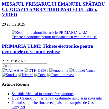
MESAJUL PRIMARULUI EMANUEL SPĂTARU
CU OCAZIA SARBATORII PASTELUI -2025.
VIDEO
20 aprilie 2025
PRIMARIA ULMI: Tichete electronice pentru
persoanele cu venituri reduse
27 august 2025
Articole Recente
Sensible Medical insurance Preparations
Duel Casino: cum să retragi câștigurile rapid și în siguranță
Quand simplicité rime avec plaisir : la surprise de Casino
Corgibet