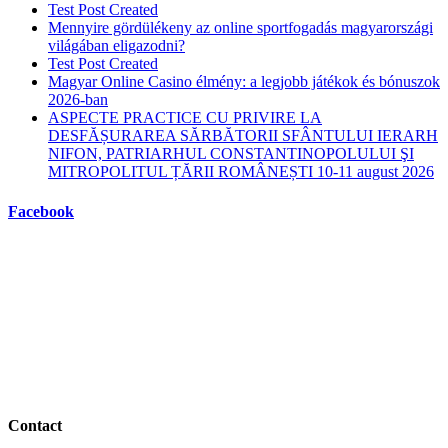
Test Post Created
Mennyire gördülékeny az online sportfogadás magyarországi
világában eligazodni?
Test Post Created
Magyar Online Casino élmény: a legjobb játékok és bónuszok
2026-ban
ASPECTE PRACTICE CU PRIVIRE LA
DESFĂȘURAREA SĂRBĂTORII SFÂNTULUI IERARH
NIFON, PATRIARHUL CONSTANTINOPOLULUI ŞI
MITROPOLITUL ȚĂRII ROMÂNEȘTI 10-11 august 2026
Facebook
Contact