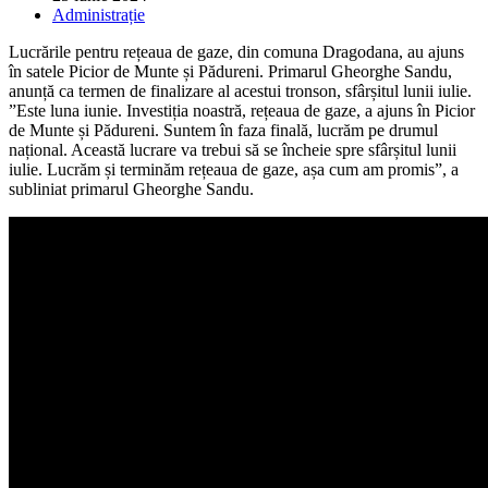
published:
Post
Administrație
category:
Lucrările pentru rețeaua de gaze, din comuna Dragodana, au ajuns
în satele Picior de Munte și Pădureni. Primarul Gheorghe Sandu,
anunță ca termen de finalizare al acestui tronson, sfârșitul lunii iulie.
”Este luna iunie. Investiția noastră, rețeaua de gaze, a ajuns în Picior
de Munte și Pădureni. Suntem în faza finală, lucrăm pe drumul
național. Această lucrare va trebui să se încheie spre sfârșitul lunii
iulie. Lucrăm și terminăm rețeaua de gaze, așa cum am promis”, a
subliniat primarul Gheorghe Sandu.