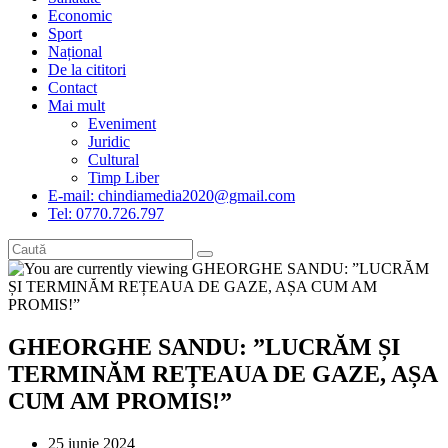
Economic
Sport
Național
De la cititori
Contact
Mai mult
Eveniment
Juridic
Cultural
Timp Liber
E-mail: chindiamedia2020@gmail.com
Tel: 0770.726.797
GHEORGHE SANDU: ”LUCRĂM ȘI
TERMINĂM REȚEAUA DE GAZE, AȘA
CUM AM PROMIS!”
Post
25 iunie 2024