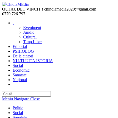
Skip
to
QUI AUDET VINCIT !
chindiamedia2020@gmail.com
content
0770.726.797
.
Eveniment
Juridic
Cultural
Timp Liber
Editorial
PSIHOLOG
De la cititori
NU-ȚI UITA ISTORIA
Social
Economic
Sanatate
Național
Toggle
website
search
Meniu Navigare
Close
Politic
Social
Sanatate