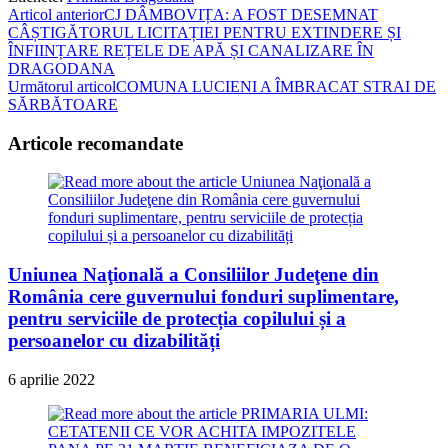
Read
Articol anterior
CJ DÂMBOVIȚA: A FOST DESEMNAT
CÂȘTIGĂTORUL LICITAȚIEI PENTRU EXTINDERE ȘI
more
ÎNFIINȚARE REȚELE DE APĂ ȘI CANALIZARE ÎN
articles
DRAGODANA
Următorul articol
COMUNA LUCIENI A ÎMBRACAT STRAI DE
SĂRBĂTOARE
Articole recomandate
Uniunea Naţională a Consiliilor Judeţene din
România cere guvernului fonduri suplimentare,
pentru serviciile de protecția copilului și a
persoanelor cu dizabilități
6 aprilie 2022