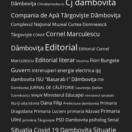
Cj dambovita
Dâmbovița
Chindiamedia.ro
Compania de Apă Târgoviște Dâmbovița
Complexul Național Muzeal Curtea Domnească
Cornel Marculescu
Târgoviște
CONAF
Editorial
Dâmbovița
Editorial Cornel
Editorial literar
Flori Bungete
Marculescu
Electrica
Guvern
intreruperi energie electrica
ipj
ISU "Basarab I" Dâmbovița
dambovita
ITM
JURNAL DE CĂLĂTORIE
Laurențiu Ștefan
Dambovita
Ministerul Educației
MApN
Szemkovics
ministerul sanatatii
Oana Filip
Primaria
Nu-ți uita istoria
Prefectura dambovita
Primaria
Dragodana
Primaria Lucieni
primaria Răzvad
Ulmi
PSD Dambovita
psiholog
Serial
primăria Târgoviște
Situatia Covid 19 Dambovita
Situație