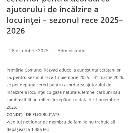
ajutorului de încălzire a
locuinței – sezonul rece 2025–
2026
Post
Post
28 octombrie 2025
Administrație
published:
category:
Primăria Comunei Răzvad aduce la cunoștința cetățenilor
că, pentru sezonul rece 1 noiembrie 2025 – 31 martie 2026,
se pot depune cereri pentru acordarea ajutorului de
încălzire a locuinței cu gaze naturale, lemne, cărbuni sau
combustibili petrolieri, începând cu data de 1 noiembrie
2025.
CONDIȚII DE ELIGIBILITATE
:
-Venitul net lunar pe membru de familie nu trebuie să
depășească 1.386 lei;