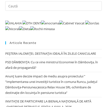
Pre
Es
to
clo
the
sea
pan
Articole Recente
PEȘTERA IALOMIȚEI, DESTINAȚIA IDEALĂ ÎN ZILELE CANICULARE
PSD DÂMBOVIȚA: Cu ce vine ministrul Economiei în Dâmbovița, în
afară de propagandă?
Anunț luare decizie impact de mediu asupra proiectului ”
”Implementarea unei investiții turistice în comuna Runcu, județul
Dâmbovița-Pensiunea Jessica Relax House SRL-schimbare de
destinație din locuința în pensiune turistica”
INVITAȚIE DE PARTICIPARE LA BIENALA NAȚIONALĂ DE ARTĂ
„GHEORGHE PETRAȘCU”, EDIŢIA A XVIII-A, 2026