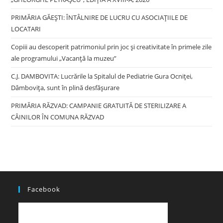
PRIMĂRIA GĂEȘTI: ÎNTÂLNIRE DE LUCRU CU ASOCIAȚIILE DE
LOCATARI
Copiii au descoperit patrimoniul prin joc și creativitate în primele zile
ale programului „Vacanță la muzeu”
C.J. DAMBOVITA: Lucrările la Spitalul de Pediatrie Gura Ocniței,
Dâmbovița, sunt în plină desfășurare
PRIMĂRIA RĂZVAD: CAMPANIE GRATUITĂ DE STERILIZARE A
CÂINILOR ÎN COMUNA RĂZVAD
Facebook