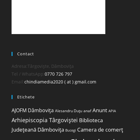
Contact
Adresa:
Târgoviște, Dâmbovița
Opens
Tel / WhatsApp:
0770 726 797
in
Opens
Email:
chindiamedia2020 ( at ) gmail.com
your
in
Etichete
application
your
application
Anunt
AJOFM Dâmbovița
Alesandru Duțu
anaf
APIA
Arhiepiscopia Târgoviștei
Biblioteca
Județeană Dâmbovița
Camera de comerț
Bucegi