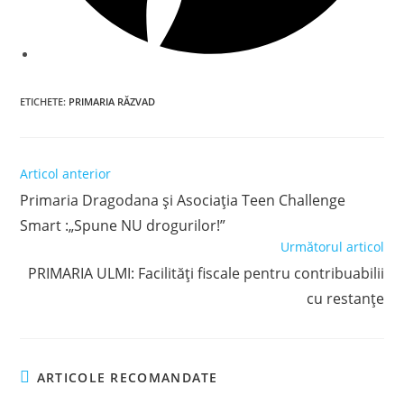
ETICHETE
:
PRIMARIA RĂZVAD
Read
Articol anterior
more
Primaria Dragodana și Asociația Teen Challenge
articles
Smart :„Spune NU drogurilor!”
Următorul articol
PRIMARIA ULMI: Facilități fiscale pentru contribuabilii
cu restanțe
ARTICOLE RECOMANDATE