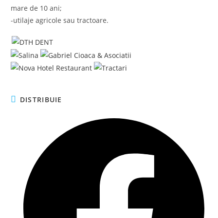
mare de 10 ani;
-utilaje agricole sau tractoare.
SHARE
DISTRIBUIE
THIS
CONTENT
Opens
in
a
new
window