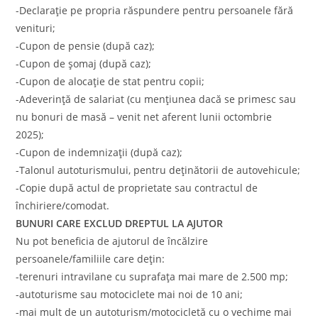
-Declarație pe propria răspundere pentru persoanele fără
venituri;
-Cupon de pensie (după caz);
-Cupon de șomaj (după caz);
-Cupon de alocație de stat pentru copii;
-Adeverință de salariat (cu mențiunea dacă se primesc sau
nu bonuri de masă – venit net aferent lunii octombrie
2025);
-Cupon de indemnizații (după caz);
-Talonul autoturismului, pentru deținătorii de autovehicule;
-Copie după actul de proprietate sau contractul de
închiriere/comodat.
BUNURI CARE EXCLUD DREPTUL LA AJUTOR
Nu pot beneficia de ajutorul de încălzire
persoanele/familiile care dețin:
-terenuri intravilane cu suprafața mai mare de 2.500 mp;
-autoturisme sau motociclete mai noi de 10 ani;
-mai mult de un autoturism/motocicletă cu o vechime mai