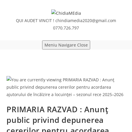
Skip
to
content
QUI AUDET VINCIT !
chindiamedia2020@gmail.com
0770.726.797
Meniu Navigare
Close
PRIMARIA RAZVAD : Anunț
public privind depunerea
cererilor pentru acordarea