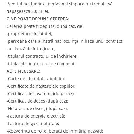
-Venitul net lunar al persoanei singure nu trebuie să
depășească 2.053 lei.
CINE POATE DEPUNE CEREREA
:
Cererea poate fi depusă, după caz, de:
-proprietarul locuinței;
-persoana care a înstrăinat locuința în baza unui contract
cu clauză de întreținere;
-titularul contractului de închiriere;
-titularul contractului de comodat.
ACTE NECESARE
:
-Carte de identitate / buletin;
-Certificate de naștere ale copiilor;
-Certificat de căsătorie (după caz);
-Certificat de deces (după caz);
-Hotărâre de divorț (după caz);
-Factura de energie electrică;
-Factura de gaze naturale;
-Adeverință de rol eliberată de Primăria Răzvad;