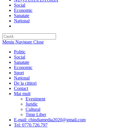
Social
Economic
Sanatate
Național
Toggle
website
search
Meniu Navigare
Close
Politic
Social
Sanatate
Economic
Sport
Național
De la cititori
Contact
Mai mult
Eveniment
Juridic
Cultural
Timp Liber
E-mail: chindiamedia2020@gmail.com
Tel: 0770.726.797