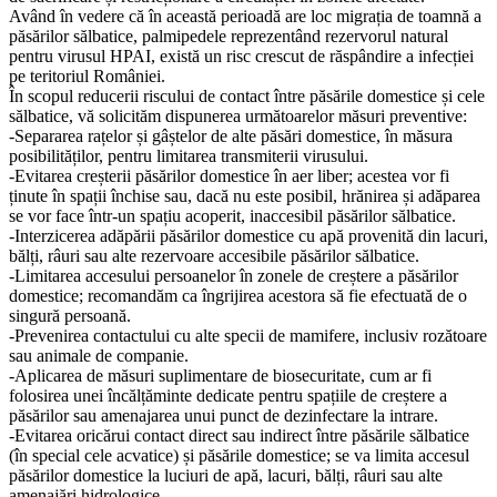
Având în vedere că în această perioadă are loc migrația de toamnă a
păsărilor sălbatice, palmipedele reprezentând rezervorul natural
pentru virusul HPAI, există un risc crescut de răspândire a infecției
pe teritoriul României.
Î
n scopul reducerii riscului de contact între păsările domestice și cele
sălbatice, vă solicităm dispunerea următoarelor măsuri preventive:
-Separarea rațelor și gâștelor de alte păsări domestice, în măsura
posibilităților, pentru limitarea transmiterii virusului.
-Evitarea creșterii păsărilor domestice în aer liber; acestea vor fi
ținute în spații închise sau, dacă nu este posibil, hrănirea și adăparea
se vor face într-un spațiu acoperit, inaccesibil păsărilor sălbatice.
-Interzicerea adăpării păsărilor domestice cu apă provenită din lacuri,
bălți, râuri sau alte rezervoare accesibile păsărilor sălbatice.
-Limitarea accesului persoanelor în zonele de creștere a păsărilor
domestice; recomandăm ca îngrijirea acestora să fie efectuată de o
singură persoană.
-Prevenirea contactului cu alte specii de mamifere, inclusiv rozătoare
sau animale de companie.
-Aplicarea de măsuri suplimentare de biosecuritate, cum ar fi
folosirea unei încălțăminte dedicate pentru spațiile de creștere a
păsărilor sau amenajarea unui punct de dezinfectare la intrare.
-Evitarea oricărui contact direct sau indirect între păsările sălbatice
(în special cele acvatice) și păsările domestice; se va limita accesul
păsărilor domestice la luciuri de apă, lacuri, bălți, râuri sau alte
amenajări hidrologice.