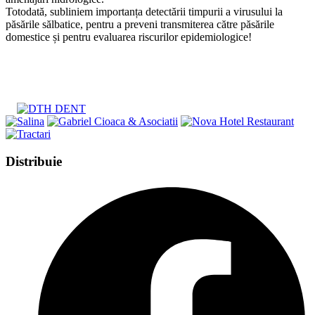
Totodată, subliniem importanța detectării timpurii a virusului la
păsările sălbatice, pentru a preveni transmiterea către păsările
domestice și pentru evaluarea riscurilor epidemiologice!
Share
Distribuie
this
Opens
content
in
a
new
window