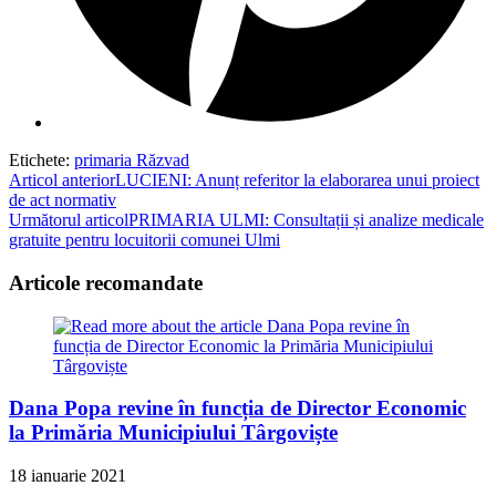
Etichete
:
primaria Răzvad
Read
Articol anterior
LUCIENI: Anunț referitor la elaborarea unui proiect
de act normativ
more
Următorul articol
PRIMARIA ULMI: Consultații și analize medicale
articles
gratuite pentru locuitorii comunei Ulmi
Articole recomandate
Dana Popa revine în funcția de Director Economic
la Primăria Municipiului Târgoviște
18 ianuarie 2021