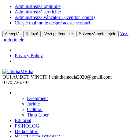
Administrează opțiunile
Administrează serviciile
Administrează vânzătorii {vendor_count}
Citește mai multe despre aceste scopuri
Vezi
Acceptă
Refuză
Vezi preferințele
Salvează preferințele
preferințele
Privacy Policy
Skip
to
QUI AUDET VINCIT !
chindiamedia2020@gmail.com
content
0770.726.797
.
Eveniment
Juridic
Cultural
Timp Liber
Editorial
PSIHOLOG
De la cititori
NU-ȚI UITA ISTORIA