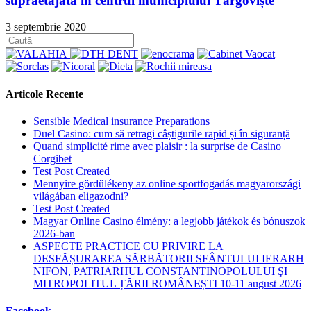
supraetajată în centrul municipiului Târgoviște
3 septembrie 2020
Articole Recente
Sensible Medical insurance Preparations
Duel Casino: cum să retragi câștigurile rapid și în siguranță
Quand simplicité rime avec plaisir : la surprise de Casino
Corgibet
Test Post Created
Mennyire gördülékeny az online sportfogadás magyarországi
világában eligazodni?
Test Post Created
Magyar Online Casino élmény: a legjobb játékok és bónuszok
2026-ban
ASPECTE PRACTICE CU PRIVIRE LA
DESFĂȘURAREA SĂRBĂTORII SFÂNTULUI IERARH
NIFON, PATRIARHUL CONSTANTINOPOLULUI ŞI
MITROPOLITUL ȚĂRII ROMÂNEȘTI 10-11 august 2026
Facebook