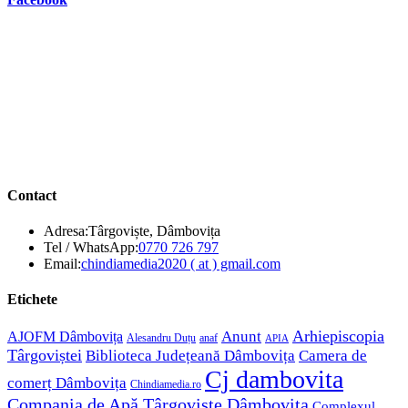
Contact
Adresa:
Târgoviște, Dâmbovița
Opens
Tel / WhatsApp:
0770 726 797
in
Opens
Email:
chindiamedia2020 ( at ) gmail.com
your
in
application
your
Etichete
application
Anunt
Arhiepiscopia
AJOFM Dâmbovița
Alesandru Duțu
anaf
APIA
Târgoviștei
Biblioteca Județeană Dâmbovița
Camera de
Cj dambovita
comerț Dâmbovița
Chindiamedia.ro
Compania de Apă Târgoviște Dâmbovița
Complexul