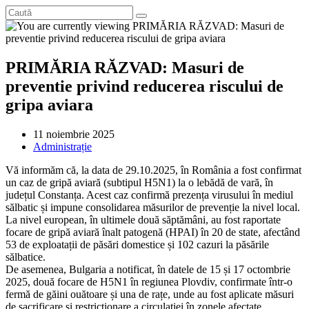
PRIMĂRIA RĂZVAD: Masuri de
preventie privind reducerea riscului de
gripa aviara
Post
11 noiembrie 2025
published:
Post
Administrație
category:
Vă informăm că, la data de 29.10.2025, în România a fost confirmat
un caz de gripă aviară (subtipul H5N1) la o lebădă de vară, în
județul Constanța. Acest caz confirmă prezența virusului în mediul
sălbatic și impune consolidarea măsurilor de prevenție la nivel local.
La nivel european, în ultimele două săptămâni, au fost raportate
focare de gripă aviară înalt patogenă (HPAI) în 20 de state, afectând
53 de exploatații de păsări domestice și 102 cazuri la păsările
sălbatice.
De asemenea, Bulgaria a notificat, în datele de 15 și 17 octombrie
2025, două focare de H5N1 în regiunea Plovdiv, confirmate într-o
fermă de găini ouătoare și una de rațe, unde au fost aplicate măsuri
de sacrificare și restricționare a circulației în zonele afectate.