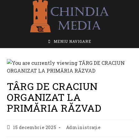
Skip
to
content
MENIU NAVIGARE
TÂRG DE CRACIUN
ORGANIZAT LA
PRIMĂRIA RĂZVAD
Post
Post
15 decembrie 2025
Administrație
published:
category: