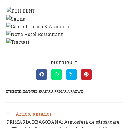
SHARE
DISTRIBUIE
THIS
CONTENT
Opens
Opens
Opens
Opens
in
in
in
in
a
a
a
a
new
new
new
new
ETICHETE
:
EMANUEL SPĂTARU
,
PRIMARIA RĂZVAD
window
window
window
window
Articol anterior
READ
MORE
PRIMĂRIA DRAGODANA: Atmosferă de sărbătoare,
ARTICLES