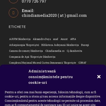
0770 726 797
Opens
Email:
in
chindiamedia2020 ( at ) gmail.com
Opens
your
in
application
your
ETICHETE
applicatio
AJOFM Dâmbovița
Alesandru Duțu
anaf
Anunt
APIA
Arhiepiscopia Târgoviștei
Biblioteca Județeană Dâmbovița
Bucegi
Camera de comerț Dâmbovița
Chindiamedia.ro
Cj dambovita
Compania de Apă Târgoviște Dâmbovița
Complexul Național Muzeal Curtea Domnească Târgoviște
CONAF
Cornel Marculescu
Dâmbovița
Editorial
Editorial Cornel Marculescu
Administrează
Editorial literar
Electrica
Flori Bungete
Guvern
consimțămintele pentru
intreruperi energie electrica
ipj dambovita
ISU "Basarab I" Dâmbovița
cookie-uri
ITM Dambovita
JURNAL DE CĂLĂTORIE
Laurențiu Ștefan Szemkovics
Pentru a oferi cea mai bună experiență, folosim tehnologii, cum ar fi
MApN
Ministerul Educației
ministerul sanatatii
Nu-ți uita istoria
cookie-uri, pentru a stoca și/sau accesa informațiile despre dispozitive.
Oana Filip
Prefectura dambovita
Primaria Dragodana
Primaria Lucieni
Consimțământul pentru aceste tehnologii ne permite să procesăm date,
primaria Răzvad
Primaria Ulmi
primăria Târgoviște
PSD Dambovita
cum ar fi comportamentul de navigare sau ID-uri unice pe acest site.