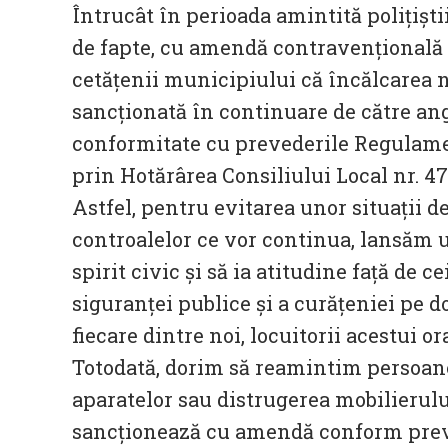
Întrucât în perioada amintită polițiștii
de fapte, cu amendă contravențională î
cetățenii municipiului că încălcarea n
sancționată în continuare de către anga
conformitate cu prevederile Regulament
prin Hotărârea Consiliului Local nr. 4
Astfel, pentru evitarea unor situații d
controalelor ce vor continua, lansăm 
spirit civic și să ia atitudine față de 
siguranței publice și a curățeniei pe 
fiecare dintre noi, locuitorii acestui o
Totodată, dorim să reamintim persoanel
aparatelor sau distrugerea mobilierului
sancționează cu amendă conform preve