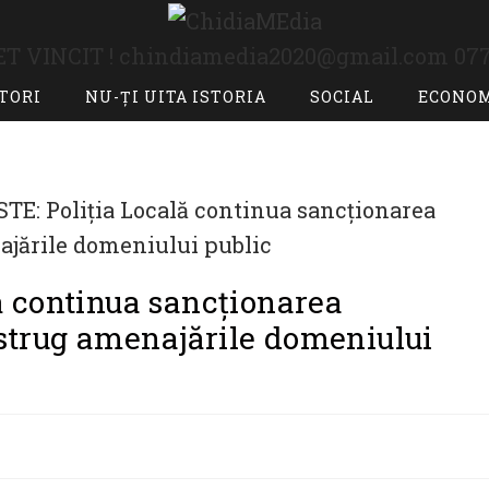
T VINCIT !
chindiamedia2020@gmail.com
077
ITORI
NU-ȚI UITA ISTORIA
SOCIAL
ECONO
 continua sancționarea
distrug amenajările domeniului