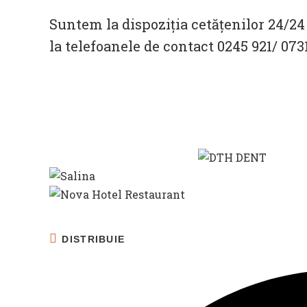
Suntem la dispoziția cetățenilor 24/24
la telefoanele de contact 0245 921/ 073
SHARE
DISTRIBUIE
THIS
CONTENT
Opens
in
a