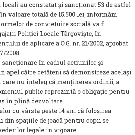
 locali au constatat și sancționat 53 de astfel
n valoare totală de 15.500 lei, informăm
ormelor de convietuire socială va fi
jații Poliției Locale Târgoviște, în
ului de aplicare a O.G. nr. 21/2002, aprobat
77/2008.
e sancționare în cadrul acțiunilor și
un apel către cetățeni să demonstreze același
cei care nu înțeleg că menținerea ordinii, a
domeniul public reprezintă o obligație pentru
raș în plină dezvoltare.
or cu vârsta peste 14 ani că folosirea
 din spațiile de joacă pentru copii se
derilor legale în vigoare.