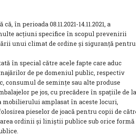
că, în perioada 08.11.2021-14.11.2021, a
ulte acțiuni specifice în scopul prevenirii
rării unui climat de ordine și siguranță pentru
ptată în special către acele fapte care aduc
enajărilor de pe domeniul public, respectiv
c, consumul de semințe sau alte produse
balajelor pe jos, cu precădere în spațiile de l
ea mobilierului amplasat în aceste locuri,
folosirea pieselor de joacă pentru copii de cătr
area ordinii și liniștii publice sub orice formă
ublice.