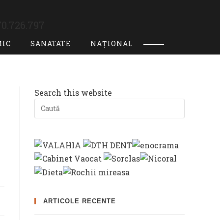
0.726.797
MIC
SANATATE
NAȚIONAL
Toggle
website
Search this website
search
Press
Escape
to
close
the
search
panel.
ARTICOLE RECENTE