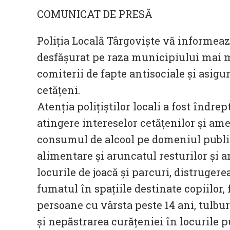
COMUNICAT DE PRESĂ
Poliția Locală Târgoviște vă informează 
desfășurat pe raza municipiului mai m
comiterii de fapte antisociale și asigu
cetățeni.
Atenția polițiștilor locali a fost îndre
atingere intereselor cetățenilor și am
consumul de alcool pe domeniul publi
alimentare și aruncatul resturilor și am
locurile de joacă și parcuri, distruger
fumatul în spațiile destinate copiilor, 
persoane cu vârsta peste 14 ani, tulbur
și nepăstrarea curățeniei în locurile p