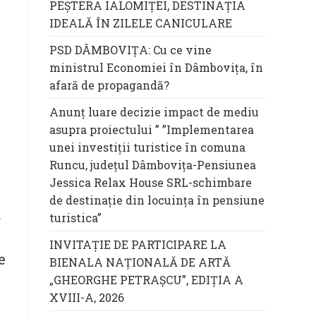
PEȘTERA IALOMIȚEI, DESTINAȚIA
IDEALĂ ÎN ZILELE CANICULARE
PSD DÂMBOVIȚA: Cu ce vine
ministrul Economiei în Dâmbovița, în
afară de propagandă?
Anunț luare decizie impact de mediu
asupra proiectului ” ”Implementarea
unei investiții turistice în comuna
Runcu, județul Dâmbovița-Pensiunea
Jessica Relax House SRL-schimbare
de destinație din locuința în pensiune
a
turistica”
INVITAȚIE DE PARTICIPARE LA
e
BIENALA NAȚIONALĂ DE ARTĂ
„GHEORGHE PETRAȘCU”, EDIŢIA A
XVIII-A, 2026