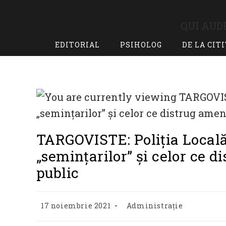
Skip
to
QUI AUDE
content
EDITORIAL
PSIHOLOG
DE LA CIT
TARGOVISTE: Poliția Locală
„semințarilor” și celor ce 
public
Post
Post
17 noiembrie 2021
Administrație
published:
category: