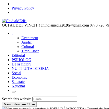
Privacy Policy
Skip
to
QUI AUDET VINCIT !
chindiamedia2020@gmail.com
0770.726.7
content
.
Eveniment
Juridic
Cultural
Timp Liber
Editorial
PSIHOLOG
De la cititori
NU-ȚI UITA ISTORIA
Social
Economic
Sanatate
Național
Toggle
website
Press
Search this website
search
Escape
Meniu Navigare
Close
to