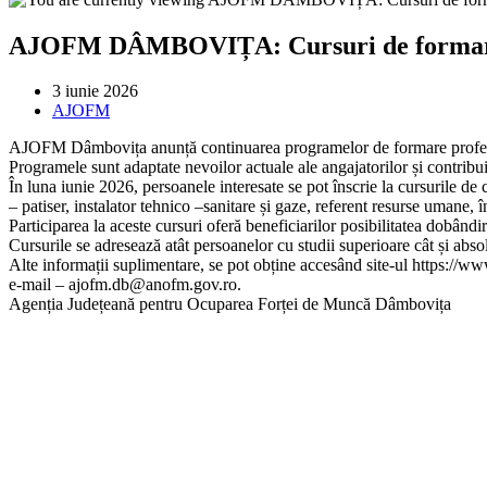
close
the
AJOFM DÂMBOVIȚA: Cursuri de formare pro
search
panel.
Post
3 iunie 2026
published:
Post
AJOFM
category:
AJOFM Dâmbovița anunță continuarea programelor de formare profesio
Programele sunt adaptate nevoilor actuale ale angajatorilor și contribui
În luna iunie 2026, persoanele interesate se pot înscrie la cursurile de ca
– patiser, instalator tehnico –sanitare și gaze, referent resurse umane, î
Participarea la aceste cursuri oferă beneficiarilor posibilitatea dobând
Cursurile se adresează atât persoanelor cu studii superioare cât și abso
Alte informații suplimentare, se pot obține accesând site-ul https://w
e-mail – ajofm.db@anofm.gov.ro.
Agenția Județeană pentru Ocuparea Forței de Muncă Dâmbovița