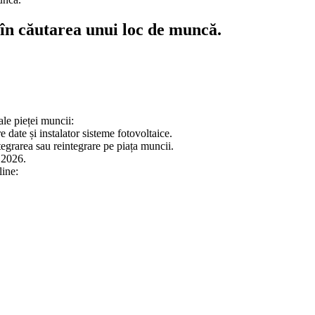
n căutarea unui loc de muncă.
ale pieței muncii:
e date și instalator sisteme fotovoltaice.
tegrarea sau reintegrare pe piața muncii.
e 2026.
line: