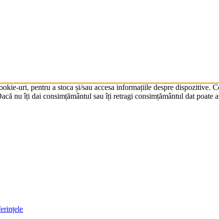
cookie-uri, pentru a stoca și/sau accesa informațiile despre dispozitive.
că nu îți dai consimțământul sau îți retragi consimțământul dat poate av
erințele