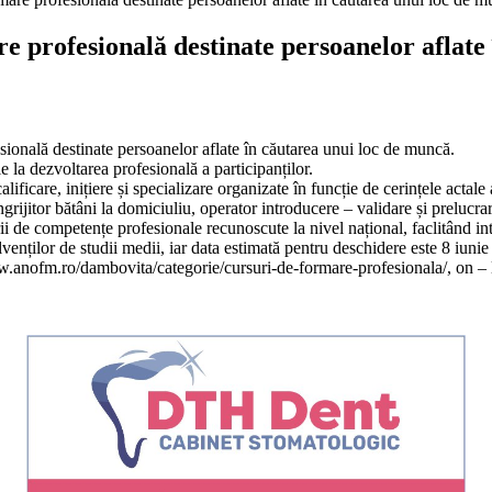
fesională destinate persoanelor aflate î
nală destinate persoanelor aflate în căutarea unui loc de muncă.
e la dezvoltarea profesională a participanților.
lificare, inițiere și specializare organizate în funcție de cerințele actale 
ngrijitor bătâni la domiciuliu, operator introducere – validare și prelucrar
irii de competențe profesionale recunoscute la nivel național, faclitând in
lvenților de studii medii, iar data estimată pentru deschidere este 8 iuni
ww.anofm.ro/dambovita/categorie/cursuri-de-formare-profesionala/, on – 