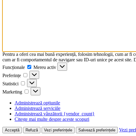
Pentru a oferi cea mai bună experiență, folosim tehnologii, cum ar fi 
cum ar fi comportamentul de navigare sau ID-uri unice pe acest site. Da
Funcționale
Funcționale
Mereu activ
Preferințe
Preferințe
Statistici
Statistici
Marketing
Marketing
Administrează opțiunile
Administrează serviciile
Administrează vânzătorii {vendor_count}
Citește mai multe despre aceste scopuri
Vezi pref
Acceptă
Refuză
Vezi preferințele
Salvează preferințele