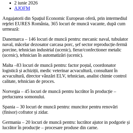
Post
2 iunie 2026
published:
Post
AJOFM
category:
Angajatorii din Spaţiul Economic European oferă, prin intermediul
reţelei EURES România, 365 locuri de muncă vacante, după cum
urmează:
Danemarca – 146 locuri de muncă pentru: mecanic naval, tubulator
naval, măcelar dezosator carcasa porc, șef sector reproducție-fermă
porcine, tehnician industrial (ucenic), fierar/confectioner metalic
(ucenic), tehnician în automatizări (ucenic).
Malta –83 locuri de muncă pentru: factor poștal, coordonator
logistică și achiziții, medic veterinar acvacultură, consultant în
acvacultură, director vânzări ELV, tehnician, analist chimie control
calitate, tehnician de proces.
Norvegia – 45 locuri de muncă pentru lucrător în producție –
prelucrarea somonului.
Spania – 30 locuri de muncă pentru: muncitor pentru renovări
(finisor) cofrator și zidar.
Germania – 20 locuri de muncă pentru: lucrător ajutor in podgorie și
lucrător în producție – procesare produse din carne.