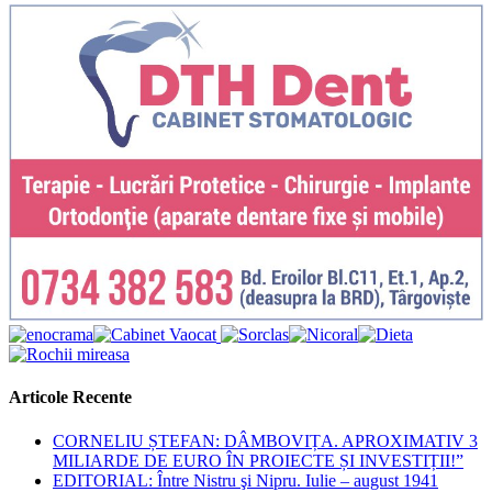
Articole Recente
CORNELIU ȘTEFAN: DÂMBOVIȚA. APROXIMATIV 3
MILIARDE DE EURO ÎN PROIECTE ȘI INVESTIȚII!”
EDITORIAL: Între Nistru şi Nipru. Iulie – august 1941