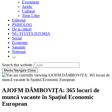
Eveniment
Juridic
Cultural
Timp Liber
Editorial
PSIHOLOG
De la cititori
NU-ȚI UITA ISTORIA
Social
Economic
Sanatate
Național
Toggle
website
Press
Search this website
search
Escape
Meniu Navigare
Close
to
close
the
search
AJOFM DÂMBOVIȚA: 365 locuri de
panel.
muncă vacante în Spațiul Economic
European