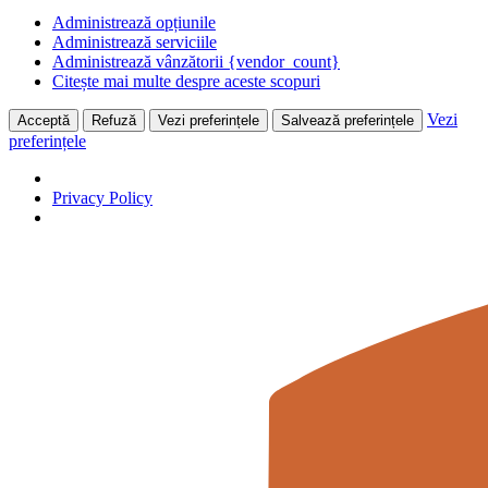
Administrează opțiunile
Administrează serviciile
Administrează vânzătorii {vendor_count}
Citește mai multe despre aceste scopuri
Vezi
Acceptă
Refuză
Vezi preferințele
Salvează preferințele
preferințele
Privacy Policy
Skip
to
content