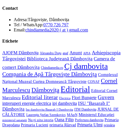
Contact
Adresa:
Târgoviște, Dâmbovița
Opens
Tel / WhatsApp:
0770 726 797
in
Opens
Email:
chindiamedia2020 ( at ) gmail.com
your
in
application
your
Etichete
application
Anunt
Arhiepiscopia
AJOFM Dâmbovița
Alesandru Duțu
anaf
APIA
Târgoviștei
Biblioteca Județeană Dâmbovița
Camera de
Cj dambovita
comerț Dâmbovița
Chindiamedia.ro
Compania de Apă Târgoviște Dâmbovița
Complexul
Cornel
Național Muzeal Curtea Domnească Târgoviște
CONAF
Editorial
Dâmbovița
Marculescu
Editorial Cornel
Editorial literar
Guvern
Flori Bungete
Marculescu
Electrica
ISU "Basarab I"
intreruperi energie electrica
ipj dambovita
Dâmbovița
JURNAL DE
ITM Dambovita
Isu dambovita Basarab I Dambovita
Ministerul Educației
CĂLĂTORIE
MApN
Laurențiu Ștefan Szemkovics
Oana Filip
Primaria
Nu-ți uita istoria
ministerul sanatatii
Prefectura dambovita
Primaria Ulmi
Primaria Lucieni
primaria Răzvad
Dragodana
primăria