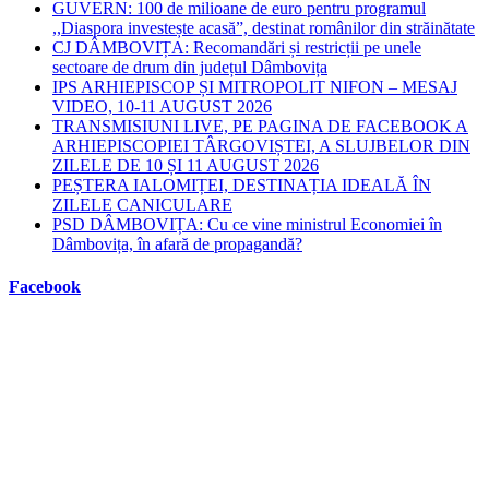
GUVERN: 100 de milioane de euro pentru programul
,,Diaspora investește acasă”, destinat românilor din străinătate
CJ DÂMBOVIȚA: Recomandări și restricții pe unele
sectoare de drum din județul Dâmbovița
IPS ARHIEPISCOP ȘI MITROPOLIT NIFON – MESAJ
VIDEO, 10-11 AUGUST 2026
TRANSMISIUNI LIVE, PE PAGINA DE FACEBOOK A
ARHIEPISCOPIEI TÂRGOVIȘTEI, A SLUJBELOR DIN
ZILELE DE 10 ȘI 11 AUGUST 2026
PEȘTERA IALOMIȚEI, DESTINAȚIA IDEALĂ ÎN
ZILELE CANICULARE
PSD DÂMBOVIȚA: Cu ce vine ministrul Economiei în
Dâmbovița, în afară de propagandă?
Facebook