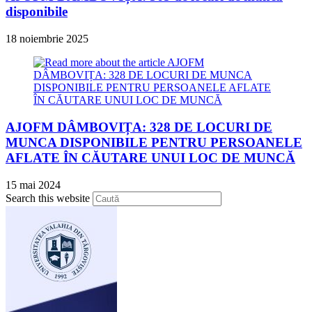
disponibile
18 noiembrie 2025
AJOFM DÂMBOVIȚA: 328 DE LOCURI DE
MUNCA DISPONIBILE PENTRU PERSOANELE
AFLATE ÎN CĂUTARE UNUI LOC DE MUNCĂ
15 mai 2024
Press
Search this website
Escape
to
close
the
search
panel.