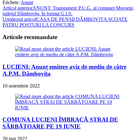
Etichete
:
Anunt
Read
Articol anterior
ANUNT: Transpunere P.U.G. al comunei Moroeni,
județul Dâmbovița, în format G.I.S.
more
Următorul articol
CASA DE PENSII DÂMBOVIȚA SCOATE
articles
PATRU POSTURI LA CONCURS
Articole recomandate
LUCIENI: Anunț emitere aviz de mediu de către
A.P.M. Dâmbovița
10 noiembrie 2022
COMUNA LUCIENI ÎMBRACĂ STRAI DE
SĂRBĂTOARE PE 19 IUNIE
20 mai 2022