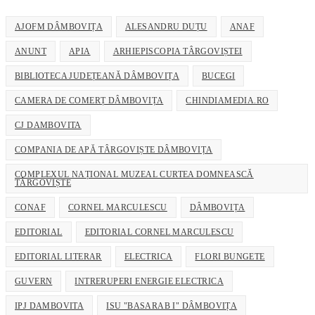
application
AJOFM DÂMBOVIȚA
ALESANDRU DUȚU
ANAF
ANUNT
APIA
ARHIEPISCOPIA TÂRGOVIȘTEI
BIBLIOTECA JUDEȚEANĂ DÂMBOVIȚA
BUCEGI
CAMERA DE COMERȚ DÂMBOVIȚA
CHINDIAMEDIA.RO
CJ DAMBOVITA
COMPANIA DE APĂ TÂRGOVIȘTE DÂMBOVIȚA
COMPLEXUL NAȚIONAL MUZEAL CURTEA DOMNEASCĂ
TÂRGOVIȘTE
CONAF
CORNEL MARCULESCU
DÂMBOVIȚA
EDITORIAL
EDITORIAL CORNEL MARCULESCU
EDITORIAL LITERAR
ELECTRICA
FLORI BUNGETE
GUVERN
INTRERUPERI ENERGIE ELECTRICA
IPJ DAMBOVITA
ISU "BASARAB I" DÂMBOVIȚA