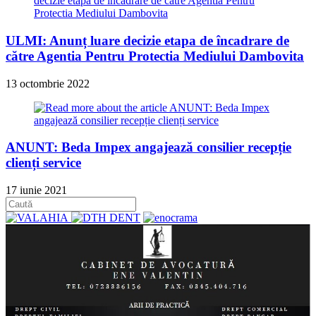
ULMI: Anunț luare decizie etapa de încadrare de
către Agentia Pentru Protectia Mediului Dambovita
13 octombrie 2022
ANUNT: Beda Impex angajează consilier recepție
clienți service
17 iunie 2021