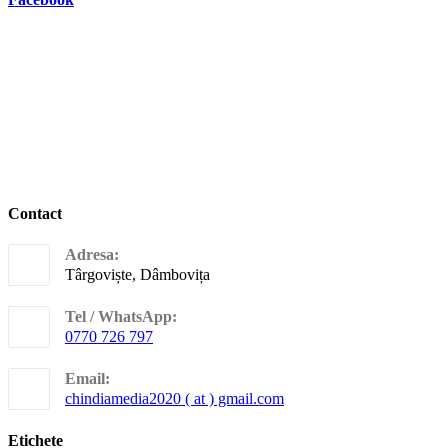
Contact
Adresa:
Târgoviște, Dâmbovița
Tel / WhatsApp:
0770 726 797
Opens
in
Email:
your
Opens
chindiamedia2020 ( at ) gmail.com
application
in
your
Etichete