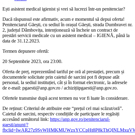
category:
Ești asistent medical igienist și vrei să lucrezi într-un penitenciar?
Dacă răspunsul este afirmativ, acum e momentul să depui oferta!
Penitenciarul Găești, cu sediul în orașul Găești, strada Dumbravei nr.
2, județul Dâmbovița, intenționează să încheie un contract de
prestări servicii medicale cu un asistent medical – IGIENĂ, până la
data de 31.12.2023.
Termen depunere ofertă:
20 Septembrie 2023, ora 23:00.
Oferta de preț, reprezentând tariful pe oră al prestației, precum și
documentele solicitate prin caietul de sarcini pot fi depuse atât
personal, la sediul instituției, cât și în format electronic, la adresele
de e-mail: pgaesti@anp.gov.ro / achizițiipgaesti@anp.gov.ro.
Ofertele transmise după acest termen nu vor fi luate în considerare.
De reținut: Criteriul de atribuire este “prețul cel mai scăzut/oră”.
Caietul de sarcini, respectiv condițiile de participare le regăsiți
accesând următorul link:
https://anp.gov.ro/penitenciarul-
gaesti/anunt/?
fbclid=IwAR27z9SvWHMKMUWzxYCCpHt8P8kThQINLMxuVW