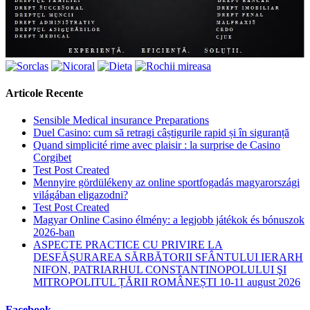
Articole Recente
Sensible Medical insurance Preparations
Duel Casino: cum să retragi câștigurile rapid și în siguranță
Quand simplicité rime avec plaisir : la surprise de Casino
Corgibet
Test Post Created
Mennyire gördülékeny az online sportfogadás magyarországi
világában eligazodni?
Test Post Created
Magyar Online Casino élmény: a legjobb játékok és bónuszok
2026-ban
ASPECTE PRACTICE CU PRIVIRE LA
DESFĂȘURAREA SĂRBĂTORII SFÂNTULUI IERARH
NIFON, PATRIARHUL CONSTANTINOPOLULUI ŞI
MITROPOLITUL ȚĂRII ROMÂNEȘTI 10-11 august 2026
Facebook