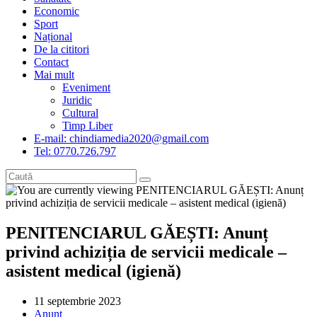
Economic
Sport
Național
De la cititori
Contact
Mai mult
Eveniment
Juridic
Cultural
Timp Liber
E-mail: chindiamedia2020@gmail.com
Tel: 0770.726.797
PENITENCIARUL GĂEȘTI: Anunț
privind achiziția de servicii medicale –
asistent medical (igienă)
Post
11 septembrie 2023
published:
Post
Anunt