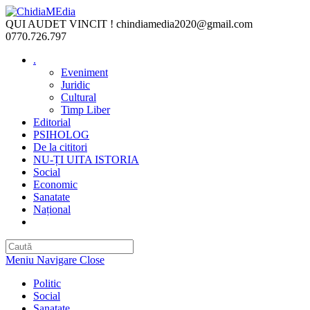
Skip
to
QUI AUDET VINCIT !
chindiamedia2020@gmail.com
content
0770.726.797
.
Eveniment
Juridic
Cultural
Timp Liber
Editorial
PSIHOLOG
De la cititori
NU-ȚI UITA ISTORIA
Social
Economic
Sanatate
Național
Toggle
website
search
Meniu Navigare
Close
Politic
Social
Sanatate