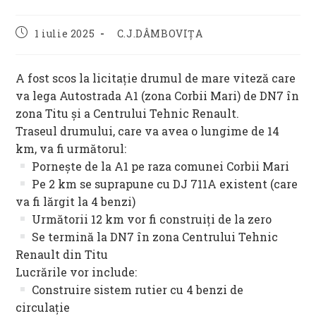
Post
Post
1 iulie 2025
C.J.DÂMBOVIȚA
published:
category:
A fost scos la licitație drumul de mare viteză care
va lega Autostrada A1 (zona Corbii Mari) de DN7 în
zona Titu și a Centrului Tehnic Renault.
Traseul drumului, care va avea o lungime de 14
km, va fi următorul:
Pornește de la A1 pe raza comunei Corbii Mari
Pe 2 km se suprapune cu DJ 711A existent (care
va fi lărgit la 4 benzi)
Următorii 12 km vor fi construiți de la zero
Se termină la DN7 în zona Centrului Tehnic
Renault din Titu
Lucrările vor include:
Construire sistem rutier cu 4 benzi de
circulație