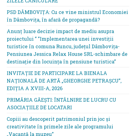
ZILELE CANICULARE
PSD DÂMBOVIȚA: Cu ce vine ministrul Economiei
în Dâmbovița, în afară de propagandă?
Anunț luare decizie impact de mediu asupra
proiectului ” ”Implementarea unei investiții
turistice în comuna Runcu, județul Dâmbovița-
Pensiunea Jessica Relax House SRL-schimbare de
destinație din locuința în pensiune turistica”
INVITAȚIE DE PARTICIPARE LA BIENALA
NAȚIONALĂ DE ARTĂ „GHEORGHE PETRAȘCU”,
EDIŢIA A XVIII-A, 2026
PRIMĂRIA GĂEȘTI: ÎNTÂLNIRE DE LUCRU CU
ASOCIAȚIILE DE LOCATARI
Copiii au descoperit patrimoniul prin joc și
creativitate în primele zile ale programului
„Vacanță la muzeu”