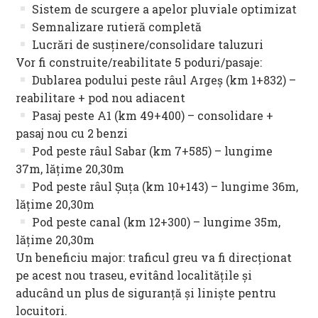
Sistem de scurgere a apelor pluviale optimizat
Semnalizare rutieră completă
Lucrări de susținere/consolidare taluzuri
Vor fi construite/reabilitate 5 poduri/pasaje:
Dublarea podului peste râul Argeș (km 1+832) –
reabilitare + pod nou adiacent
Pasaj peste A1 (km 49+400) – consolidare +
pasaj nou cu 2 benzi
Pod peste râul Sabar (km 7+585) – lungime
37m, lățime 20,30m
Pod peste râul Șuța (km 10+143) – lungime 36m,
lățime 20,30m
Pod peste canal (km 12+300) – lungime 35m,
lățime 20,30m
Un beneficiu major: traficul greu va fi direcționat
pe acest nou traseu, evitând localitățile și
aducând un plus de siguranță și liniște pentru
locuitori.