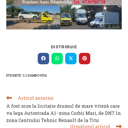
SHARE
DISTRIBUIE
THIS
CONTENT
Opens
Opens
Opens
Opens
in
in
in
in
a
a
a
a
new
new
new
new
ETICHETE
:
CJ DAMBOVITA
window
window
window
window
Articol anterior
READ
MORE
A fost scos la licitație drumul de mare viteză care
ARTICLES
va lega Autostrada A1 -zona Corbii Mari, de DN7 în
zona Centrului Tehnic Renault de la Titu
Următorul articol