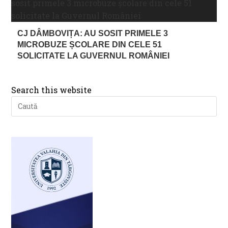
CJ DÂMBOVIȚA: AU SOSIT PRIMELE 3
MICROBUZE ȘCOLARE DIN CELE 51
SOLICITATE LA GUVERNUL ROMÂNIEI
Search this website
Pre
Es
to
clo
th
se
pan