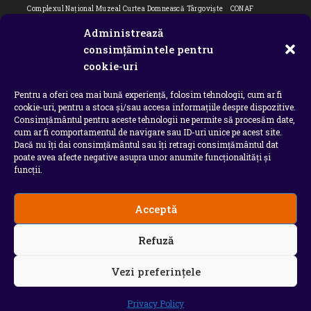
Complexul Național Muzeal Curtea Domnească Târgoviște
CONAF
Cornel Marculescu
Dâmbovița
Editorial
Editorial Cornel Marculescu
Administrează
Editorial literar
Electrica
Flori Bungete
Guvern
consimțămintele pentru
intreruperi energie electrica
ipj dambovita
ISU "Basarab I" Dâmbovița
cookie-uri
ITM Dambovita
JURNAL DE CĂLĂTORIE
Laurențiu Ștefan Szemkovics
Pentru a oferi cea mai bună experiență, folosim tehnologii, cum ar fi
MApN
Ministerul Educației
ministerul sanatatii
Nu-ți uita istoria
cookie-uri, pentru a stoca și/sau accesa informațiile despre dispozitive.
Oana Filip
Prefectura dambovita
Primaria Dragodana
Primaria Lucieni
Consimțământul pentru aceste tehnologii ne permite să procesăm date,
primaria Răzvad
Primaria Ulmi
primăria Târgoviște
PSD Dambovita
cum ar fi comportamentul de navigare sau ID-uri unice pe acest site.
Dacă nu îți dai consimțământul sau îți retragi consimțământul dat
psiholog
Serial
Situatia Covid 19 Dambovita
Situație Covid-19
poate avea afecte negative asupra unor anumite funcționalități și
Universitatea Valahia
funcții.
Acceptă
Copyright 2026 - Chindia Media
Refuză
Utilizatorii pot descarca si tipari continut de pe acest
site doar pentru uzul personal sau necomercial. Sunt
INTERZISE copierea, reproducerea, recompilarea,
Vezi preferințele
decompilarea, distribuirea, publicarea, afisarea,
modificarea, crearea de produse sau servicii complete
derivate, precum si orice modalitate de exploatare a
Privacy Policy
continutului site-ului .