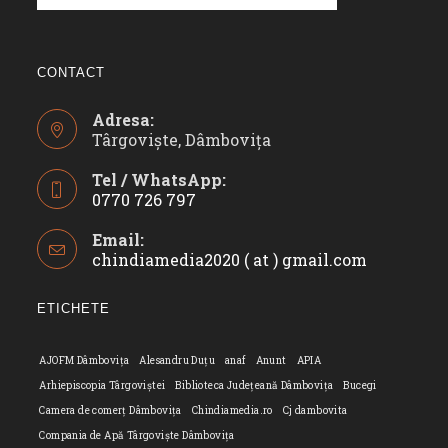
CONTACT
Adresa:
Târgoviște, Dâmbovița
Tel / WhatsApp:
0770 726 797
Opens
Email:
in
chindiamedia2020 ( at ) gmail.com
Opens
your
in
application
your
ETICHETE
applicatio
AJOFM Dâmbovița
Alesandru Duțu
anaf
Anunt
APIA
Arhiepiscopia Târgoviștei
Biblioteca Județeană Dâmbovița
Bucegi
Camera de comerț Dâmbovița
Chindiamedia.ro
Cj dambovita
Compania de Apă Târgoviște Dâmbovița