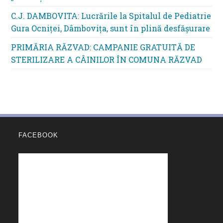
C.J. DAMBOVITA: Lucrările la Spitalul de Pediatrie
Gura Ocniței, Dâmbovița, sunt în plină desfășurare
PRIMĂRIA RĂZVAD: CAMPANIE GRATUITĂ DE
STERILIZARE A CÂINILOR ÎN COMUNA RĂZVAD
FACEBOOK