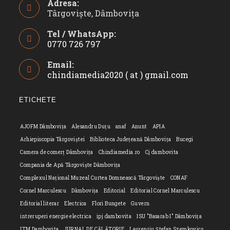
Adresa:
Târgoviște, Dâmbovița
Tel / WhatsApp:
0770 726 797
Opens
Email:
in
chindiamedia2020 ( at ) gmail.com
Opens
your
in
application
your
ETICHETE
applicatio
AJOFM Dâmbovița
Alesandru Duțu
anaf
Anunt
APIA
Arhiepiscopia Târgoviștei
Biblioteca Județeană Dâmbovița
Bucegi
Camera de comerț Dâmbovița
Chindiamedia.ro
Cj dambovita
Compania de Apă Târgoviște Dâmbovița
Complexul Național Muzeal Curtea Domnească Târgoviște
CONAF
Cornel Marculescu
Dâmbovița
Editorial
Editorial Cornel Marculescu
Editorial literar
Electrica
Flori Bungete
Guvern
intreruperi energie electrica
ipj dambovita
ISU "Basarab I" Dâmbovița
ITM Dambovita
JURNAL DE CĂLĂTORIE
Laurențiu Ștefan Szemkovics