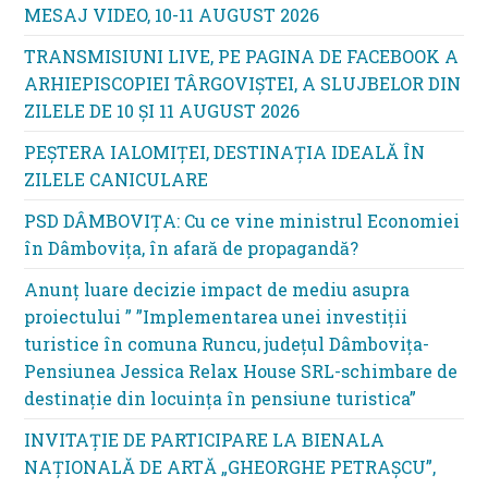
MESAJ VIDEO, 10-11 AUGUST 2026
TRANSMISIUNI LIVE, PE PAGINA DE FACEBOOK A
ARHIEPISCOPIEI TÂRGOVIȘTEI, A SLUJBELOR DIN
ZILELE DE 10 ȘI 11 AUGUST 2026
PEȘTERA IALOMIȚEI, DESTINAȚIA IDEALĂ ÎN
ZILELE CANICULARE
PSD DÂMBOVIȚA: Cu ce vine ministrul Economiei
în Dâmbovița, în afară de propagandă?
Anunț luare decizie impact de mediu asupra
proiectului ” ”Implementarea unei investiții
turistice în comuna Runcu, județul Dâmbovița-
Pensiunea Jessica Relax House SRL-schimbare de
destinație din locuința în pensiune turistica”
INVITAȚIE DE PARTICIPARE LA BIENALA
NAȚIONALĂ DE ARTĂ „GHEORGHE PETRAȘCU”,