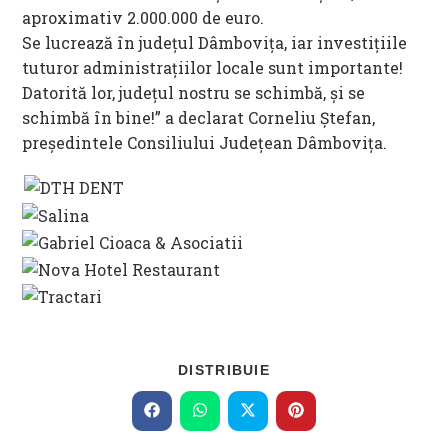
aproximativ 2.000.000 de euro.
Se lucrează în județul Dâmbovița, iar investițiile
tuturor administrațiilor locale sunt importante!
Datorită lor, județul nostru se schimbă, și se
schimbă în bine!” a declarat Corneliu Ștefan,
președintele Consiliului Județean Dâmbovița.
SHARE
DISTRIBUIE
THIS
CONTENT
Opens
Opens
Opens
Opens
in
in
in
in
a
a
a
a