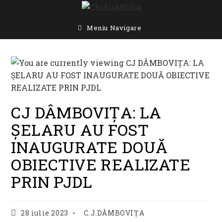
Skip
to
content
Meniu Navigare
CJ DÂMBOVIȚA: LA
ȘELARU AU FOST
INAUGURATE DOUĂ
OBIECTIVE REALIZATE
PRIN PJDL
Post
Post
28 iulie 2023
C.J.DÂMBOVIȚA
published:
category: