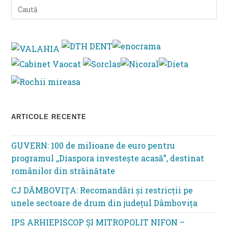
Pre
Es
to
clo
th
se
pan
ARTICOLE RECENTE
GUVERN: 100 de milioane de euro pentru
programul ,,Diaspora investește acasă”, destinat
românilor din străinătate
CJ DÂMBOVIȚA: Recomandări și restricții pe
unele sectoare de drum din județul Dâmbovița
IPS ARHIEPISCOP ȘI MITROPOLIT NIFON –