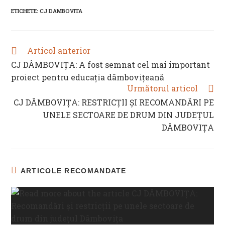
new
new
new
new
ETICHETE
:
CJ DAMBOVITA
window
window
window
window
Articol anterior
READ
MORE
CJ DÂMBOVIȚA: A fost semnat cel mai important
ARTICLES
proiect pentru educația dâmbovițeană
Următorul articol
CJ DÂMBOVIȚA: RESTRICȚII ȘI RECOMANDĂRI PE
UNELE SECTOARE DE DRUM DIN JUDEȚUL
DÂMBOVIȚA
ARTICOLE RECOMANDATE