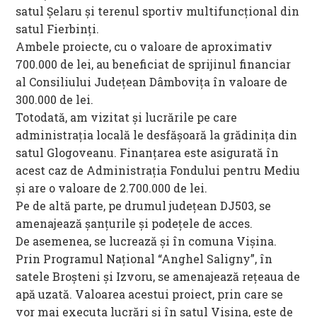
satul Șelaru și terenul sportiv multifuncțional din
satul Fierbinți.
Ambele proiecte, cu o valoare de aproximativ
700.000 de lei, au beneficiat de sprijinul financiar
al Consiliului Judeţean Dâmboviţa în valoare de
300.000 de lei.
Totodată, am vizitat și lucrările pe care
administrația locală le desfășoară la grădinița din
satul Glogoveanu. Finanțarea este asigurată în
acest caz de Administrația Fondului pentru Mediu
și are o valoare de 2.700.000 de lei.
Pe de altă parte, pe drumul județean DJ503, se
amenajează șanțurile și podețele de acces.
De asemenea, se lucrează și în comuna Vișina.
Prin Programul Național “Anghel Saligny”, în
satele Broșteni și Izvoru, se amenajează rețeaua de
apă uzată. Valoarea acestui proiect, prin care se
vor mai executa lucrări și în satul Vișina, este de