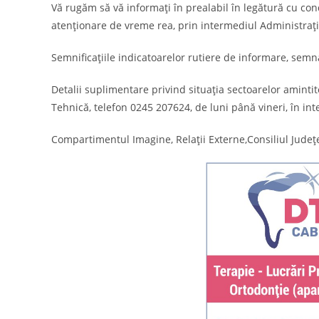
Vă rugăm să vă informați în prealabil în legătură cu co
atenționare de vreme rea, prin intermediul Administrați
Semnificațiile indicatoarelor rutiere de informare, semn
Detalii suplimentare privind situaţia sectoarelor aminti
Tehnică, telefon 0245 207624, de luni până vineri, în inte
Compartimentul Imagine, Relații Externe,Consiliul Jude