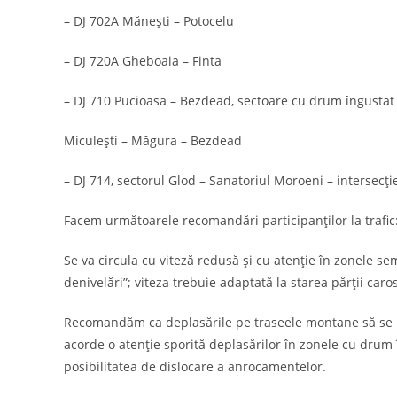
– DJ 702A Mănești – Potocelu
– DJ 720A Gheboaia – Finta
– DJ 710 Pucioasa – Bezdead, sectoare cu drum îngustat 
Miculești – Măgura – Bezdead
– DJ 714, sectorul Glod – Sanatoriul Moroeni – intersec
Facem următoarele recomandări participanţilor la trafic
Se va circula cu viteză redusă și cu atenţie în zonele s
denivelări”; viteza trebuie adaptată la starea părţii caro
Recomandăm ca deplasările pe traseele montane să se re
acorde o atenţie sporită deplasărilor în zonele cu drum î
posibilitatea de dislocare a anrocamentelor.