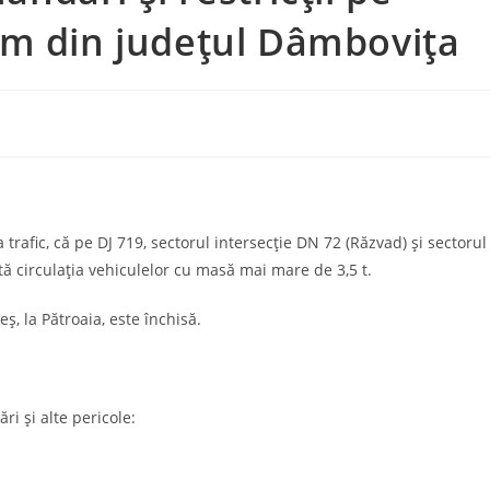
um din județul Dâmbovița
trafic, că pe DJ 719, sectorul intersecție DN 72 (Răzvad) și sectorul
nată circulația vehiculelor cu masă mai mare de 3,5 t.
ş, la Pătroaia, este închisă.
i şi alte pericole: