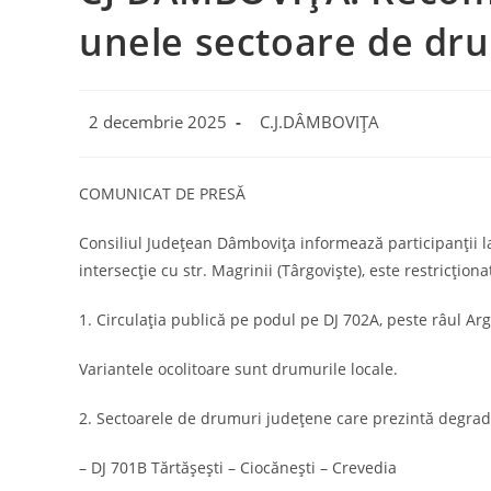
unele sectoare de dr
Post
Post
2 decembrie 2025
C.J.DÂMBOVIȚA
published:
category:
COMUNICAT DE PRESĂ
Consiliul Județean Dâmbovița informează participanţii la 
intersecție cu str. Magrinii (Târgoviște), este restricțio
1. Circulaţia publică pe podul pe DJ 702A, peste râul Arge
Variantele ocolitoare sunt drumurile locale.
2. Sectoarele de drumuri judeţene care prezintă degradăr
– DJ 701B Tărtășești – Ciocănești – Crevedia