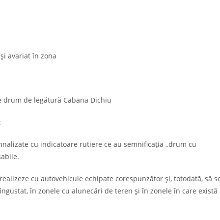
și avariat în zona
ție drum de legătură Cabana Dichiu
:
emnalizate cu indicatoare rutiere ce au semnificaţia „drum cu
sabile.
alizeze cu autovehicule echipate corespunzător şi, totodată, să s
ngustat, în zonele cu alunecări de teren şi în zonele în care există