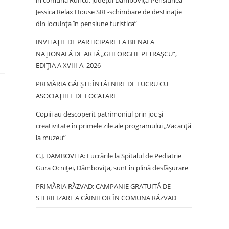
în comuna Runcu, județul Dâmbovița-Pensiunea
Jessica Relax House SRL-schimbare de destinație
din locuința în pensiune turistica”
INVITAȚIE DE PARTICIPARE LA BIENALA
NAȚIONALĂ DE ARTĂ „GHEORGHE PETRAȘCU”,
EDIŢIA A XVIII-A, 2026
PRIMĂRIA GĂEȘTI: ÎNTÂLNIRE DE LUCRU CU
ASOCIAȚIILE DE LOCATARI
Copiii au descoperit patrimoniul prin joc și
creativitate în primele zile ale programului „Vacanță
la muzeu”
C.J. DAMBOVITA: Lucrările la Spitalul de Pediatrie
Gura Ocniței, Dâmbovița, sunt în plină desfășurare
PRIMĂRIA RĂZVAD: CAMPANIE GRATUITĂ DE
STERILIZARE A CÂINILOR ÎN COMUNA RĂZVAD