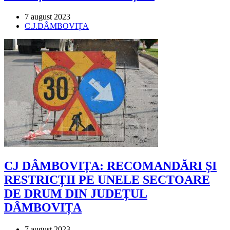
Post
7 august 2023
published:
Post
C.J.DÂMBOVIȚA
category:
CJ DÂMBOVIȚA: RECOMANDĂRI ȘI
RESTRICȚII PE UNELE SECTOARE
DE DRUM DIN JUDEȚUL
DÂMBOVIȚA
Post
7 august 2023