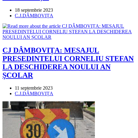
Post
18 septembrie 2023
published:
Post
C.J.DÂMBOVIȚA
category:
CJ DÂMBOVIȚA: MESAJUL
PRESEDINTELUI CORNELIU STEFAN
LA DESCHIDEREA NOULUI AN
ȘCOLAR
Post
11 septembrie 2023
published:
Post
C.J.DÂMBOVIȚA
category: