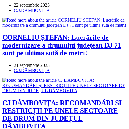
Post
22 septembrie 2023
published:
Post
C.J.DÂMBOVIȚA
category:
CORNELIU ȘTEFAN: Lucrările de
modernizare a drumului județean DJ 71
sunt pe ultima sută de metri!
Post
21 septembrie 2023
published:
Post
C.J.DÂMBOVIȚA
category:
CJ DÂMBOVIȚA: RECOMANDĂRI ȘI
RESTRICȚII PE UNELE SECTOARE
DE DRUM DIN JUDEȚUL
DÂMBOVIȚA