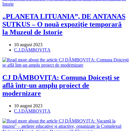
„PLANETA LITUANIA”, DE ANTANAS
SUTKUS – O nouă expoziție temporară
la Muzeul de Istorie
Post
10 august 2023
published:
Post
C.J.DÂMBOVIȚA
category:
CJ DÂMBOVIȚA: Comuna Doicești se
află într-un amplu proiect de
modernizare
Post
10 august 2023
published:
Post
C.J.DÂMBOVIȚA
category: