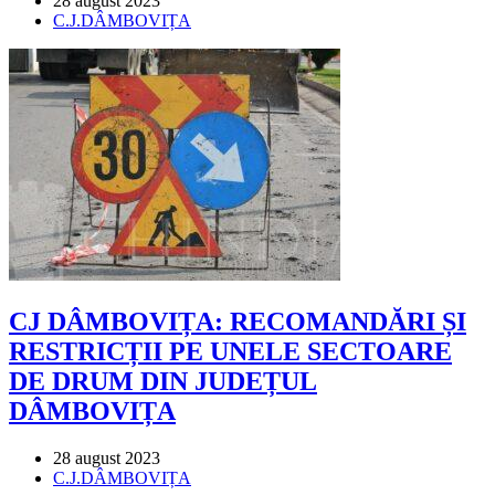
28 august 2023
published:
Post
C.J.DÂMBOVIȚA
category:
CJ DÂMBOVIȚA: RECOMANDĂRI ȘI
RESTRICȚII PE UNELE SECTOARE
DE DRUM DIN JUDEȚUL
DÂMBOVIȚA
Post
28 august 2023
published:
Post
C.J.DÂMBOVIȚA