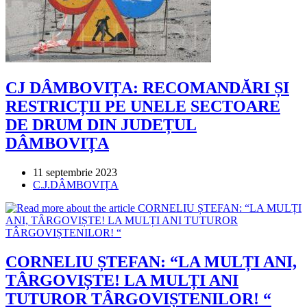
CJ DÂMBOVIȚA: RECOMANDĂRI ȘI
RESTRICȚII PE UNELE SECTOARE
DE DRUM DIN JUDEȚUL
DÂMBOVIȚA
Post
11 septembrie 2023
published:
Post
C.J.DÂMBOVIȚA
category:
CORNELIU ȘTEFAN: “LA MULȚI ANI,
TÂRGOVIȘTE! LA MULȚI ANI
TUTUROR TÂRGOVIȘTENILOR! “