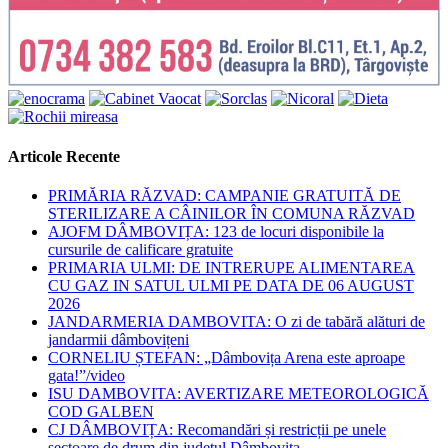
Articole Recente
PRIMĂRIA RĂZVAD: CAMPANIE GRATUITĂ DE
STERILIZARE A CÂINILOR ÎN COMUNA RĂZVAD
AJOFM DÂMBOVIȚA: 123 de locuri disponibile la
cursurile de calificare gratuite
PRIMARIA ULMI: DE INTRERUPE ALIMENTAREA
CU GAZ IN SATUL ULMI PE DATA DE 06 AUGUST
2026
JANDARMERIA DAMBOVITA: O zi de tabără alături de
jandarmii dâmbovițeni
CORNELIU ȘTEFAN: „Dâmbovița Arena este aproape
gata!”/video
ISU DAMBOVITA: AVERTIZARE METEOROLOGICĂ
COD GALBEN
CJ DÂMBOVIȚA: Recomandări și restricții pe unele
sectoare de drum din județul Dâmbovița