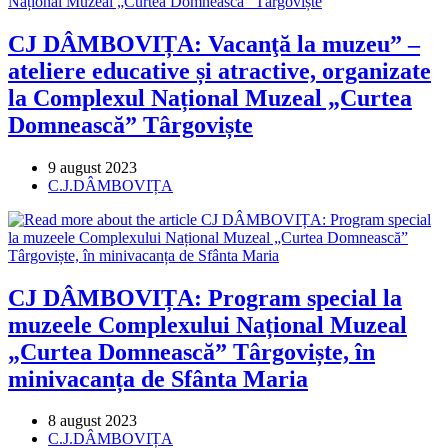
CJ DÂMBOVIȚA: Vacanţă la muzeu” –
ateliere educative și atractive, organizate
la Complexul Național Muzeal „Curtea
Domnească” Târgoviște
Post
9 august 2023
published:
Post
C.J.DÂMBOVIȚA
category:
CJ DÂMBOVIȚA: Program special la
muzeele Complexului Național Muzeal
„Curtea Domnească” Târgoviște, în
minivacanța de Sfânta Maria
Post
8 august 2023
published:
Post
C.J.DÂMBOVIȚA