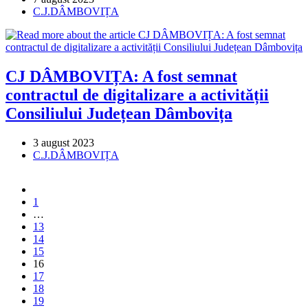
published:
Post
C.J.DÂMBOVIȚA
category:
CJ DÂMBOVIȚA: A fost semnat
contractul de digitalizare a activității
Consiliului Județean Dâmbovița
Post
3 august 2023
published:
Post
C.J.DÂMBOVIȚA
category:
Go
to
1
the
…
previous
13
page
14
15
16
17
18
19