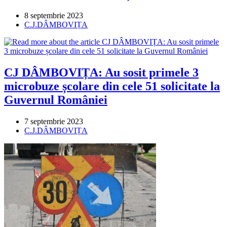
Post
8 septembrie 2023
published:
Post
C.J.DÂMBOVIȚA
category:
CJ DÂMBOVIȚA: Au sosit primele 3
microbuze școlare din cele 51 solicitate la
Guvernul României
Post
7 septembrie 2023
published:
Post
C.J.DÂMBOVIȚA
category: