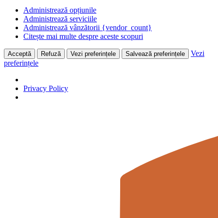
Administrează opțiunile
Administrează serviciile
Administrează vânzătorii {vendor_count}
Citește mai multe despre aceste scopuri
Vezi
Acceptă
Refuză
Vezi preferințele
Salvează preferințele
preferințele
Privacy Policy
Skip
to
content