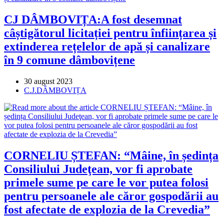
CJ DÂMBOVIȚA:A fost desemnat
câștigătorul licitației pentru înființarea și
extinderea rețelelor de apă și canalizare
în 9 comune dâmbovițene
Post
30 august 2023
published:
Post
C.J.DÂMBOVIȚA
category:
CORNELIU ȘTEFAN: “Mâine, în ședința
Consiliului Judeţean, vor fi aprobate
primele sume pe care le vor putea folosi
pentru persoanele ale căror gospodării au
fost afectate de explozia de la Crevedia”