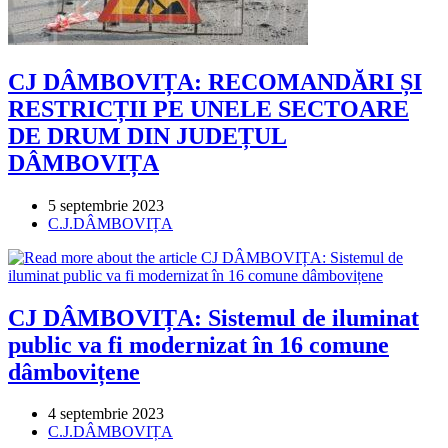
CJ DÂMBOVIȚA: RECOMANDĂRI ȘI
RESTRICȚII PE UNELE SECTOARE
DE DRUM DIN JUDEȚUL
DÂMBOVIȚA
Post
5 septembrie 2023
published:
Post
C.J.DÂMBOVIȚA
category:
CJ DÂMBOVIȚA: Sistemul de iluminat
public va fi modernizat în 16 comune
dâmbovițene
Post
4 septembrie 2023
published:
Post
C.J.DÂMBOVIȚA