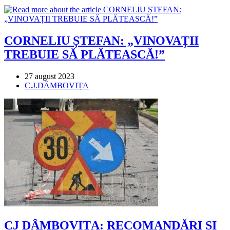
category:
CORNELIU ȘTEFAN: „VINOVAȚII
TREBUIE SĂ PLĂTEASCĂ!”
Post
27 august 2023
published:
Post
C.J.DÂMBOVIȚA
category:
CJ DÂMBOVIȚA: RECOMANDĂRI ȘI