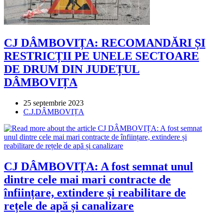
CJ DÂMBOVIȚA: RECOMANDĂRI ȘI
RESTRICȚII PE UNELE SECTOARE
DE DRUM DIN JUDEȚUL
DÂMBOVIȚA
Post
25 septembrie 2023
published:
Post
C.J.DÂMBOVIȚA
category:
CJ DÂMBOVIȚA: A fost semnat unul
dintre cele mai mari contracte de
înființare, extindere și reabilitare de
rețele de apă și canalizare