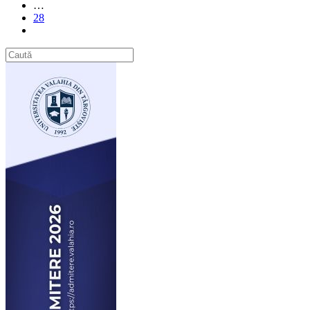
…
28
Go
to
the
next
page