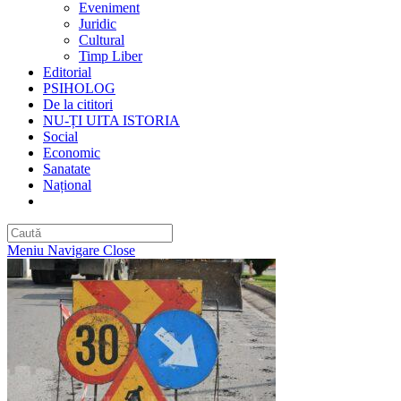
Eveniment
Juridic
Cultural
Timp Liber
Editorial
PSIHOLOG
De la cititori
NU-ȚI UITA ISTORIA
Social
Economic
Sanatate
Național
Toggle
website
search
Meniu Navigare
Close