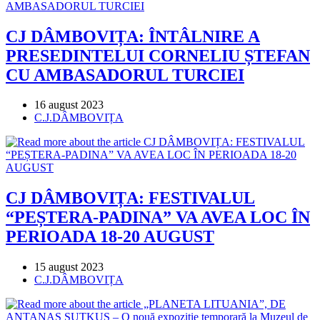
CJ DÂMBOVIȚA: ÎNTÂLNIRE A
PRESEDINTELUI CORNELIU ȘTEFAN
CU AMBASADORUL TURCIEI
Post
16 august 2023
published:
Post
C.J.DÂMBOVIȚA
category:
CJ DÂMBOVIȚA: FESTIVALUL
“PEȘTERA-PADINA” VA AVEA LOC ÎN
PERIOADA 18-20 AUGUST
Post
15 august 2023
published:
Post
C.J.DÂMBOVIȚA
category: