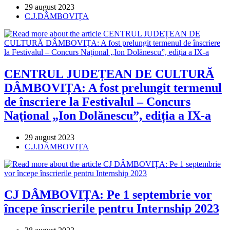
Post
29 august 2023
published:
Post
C.J.DÂMBOVIȚA
category:
CENTRUL JUDEȚEAN DE CULTURĂ
DÂMBOVIȚA: A fost prelungit termenul
de înscriere la Festivalul – Concurs
Naţional „Ion Dolănescu”, ediția a IX-a
Post
29 august 2023
published:
Post
C.J.DÂMBOVIȚA
category:
CJ DÂMBOVIȚA: Pe 1 septembrie vor
începe înscrierile pentru Internship 2023
Post