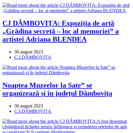
category:
CJ DÂMBOVIȚA: Expoziția de artă
„Grădina secretă – loc al memoriei” a
artistei Adriana BLENDEA
Post
30 august 2023
published:
Post
C.J.DÂMBOVIȚA
category:
Noaptea Muzeelor la Sate” se
organizează și în judeţul Dâmboviţa
Post
30 august 2023
published:
Post
C.J.DÂMBOVIȚA
category: