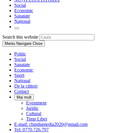
Social
Economic
Sanatate
Național
Toggle
website
Press
Search this website
search
Escape
Meniu Navigare
Close
to
close
Politic
the
Social
search
Sanatate
panel.
Economic
Sport
Național
De la cititori
Contact
Mai mult
Eveniment
Juridic
Cultural
Timp Liber
E-mail: chindiamedia2020@gmail.com
Tel: 0770.726.797