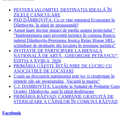
PEȘTERA IALOMIȚEI, DESTINAȚIA IDEALĂ ÎN
ZILELE CANICULARE
PSD DÂMBOVIȚA: Cu ce vine ministrul Economiei în
Dâmbovița, în afară de propagandă?
Anunț luare decizie impact de mediu asupra proiectului ”
”Implementarea unei investiții turistice în comuna Runcu,
județul Dâmbovița-Pensiunea Jessica Relax House SRL-
schimbare de destinație din locuința în pensiune turistica”
INVITAȚIE DE PARTICIPARE LA BIENALA
NAȚIONALĂ DE ARTĂ „GHEORGHE PETRAȘCU”,
EDIŢIA A XVIII-A, 2026
PRIMĂRIA GĂEȘTI: ÎNTÂLNIRE DE LUCRU CU
ASOCIAȚIILE DE LOCATARI
Copiii au descoperit patrimoniul prin joc și creativitate în
primele zile ale programului „Vacanță la muzeu”
C.J. DAMBOVITA: Lucrările la Spitalul de Pediatrie Gura
Ocniței, Dâmbovița, sunt în plină desfășurare
PRIMĂRIA RĂZVAD: CAMPANIE GRATUITĂ DE
STERILIZARE A CÂINILOR ÎN COMUNA RĂZVAD
Facebook