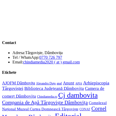
Contact
Adresa:
Târgoviște, Dâmbovița
Opens
Tel / WhatsApp:
0770 726 797
in
Opens
Email:
chindiamedia2020 ( at ) gmail.com
your
in
application
your
Etichete
application
Anunt
Arhiepiscopia
AJOFM Dâmbovița
Alesandru Duțu
anaf
APIA
Târgoviștei
Biblioteca Județeană Dâmbovița
Camera de
Cj dambovita
comerț Dâmbovița
Chindiamedia.ro
Compania de Apă Târgoviște Dâmbovița
Complexul
Cornel
Național Muzeal Curtea Domnească Târgoviște
CONAF