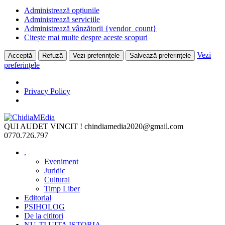
Administrează opțiunile
Administrează serviciile
Administrează vânzătorii {vendor_count}
Citește mai multe despre aceste scopuri
Vezi
Acceptă
Refuză
Vezi preferințele
Salvează preferințele
preferințele
Privacy Policy
Skip
to
QUI AUDET VINCIT !
chindiamedia2020@gmail.com
content
0770.726.797
.
Eveniment
Juridic
Cultural
Timp Liber
Editorial
PSIHOLOG
De la cititori
NU-ȚI UITA ISTORIA