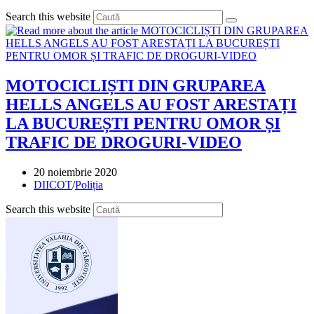
Search this website
MOTOCICLIȘTI DIN GRUPAREA
HELLS ANGELS AU FOST ARESTAȚI
LA BUCUREȘTI PENTRU OMOR ȘI
TRAFIC DE DROGURI-VIDEO
Post
20 noiembrie 2020
published:
Post
DIICOT
/
Poliția
category:
Press
Search this website
Escape
to
close
the
search
panel.