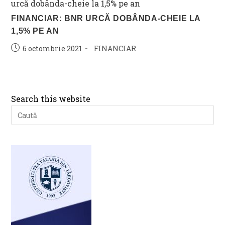
FINANCIAR: BNR URCĂ DOBÂNDA-CHEIE LA
1,5% PE AN
Post
Post
6 octombrie 2021
FINANCIAR
published:
category:
Search this website
Pre
Es
to
clo
th
se
pan