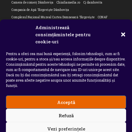
Camera de comerț Dâmbovița
Chindiamedia.ro
Cj dambovita
Compania de Apă Târgoviște Dâmbovița
Complexul Național Muzeal Curtea Domnească Târgoviște
CONAF
Cornel Marculescu
Dâmbovița
Editorial
Editorial Cornel Marculescu
Administrează
Editorial literar
Electrica
Flori Bungete
Guvern
consimțămintele pentru
intreruperi energie electrica
ipj dambovita
ISU "Basarab I" Dâmbovița
cookie-uri
ITM Dambovita
JURNAL DE CĂLĂTORIE
Laurențiu Ștefan Szemkovics
Pentru a oferi cea mai bună experiență, folosim tehnologii, cum ar fi
MApN
Ministerul Educației
ministerul sanatatii
Nu-ți uita istoria
cookie-uri, pentru a stoca și/sau accesa informațiile despre dispozitive.
Oana Filip
Prefectura dambovita
Primaria Dragodana
Primaria Lucieni
Consimțământul pentru aceste tehnologii ne permite să procesăm date,
primaria Răzvad
Primaria Ulmi
primăria Târgoviște
PSD Dambovita
cum ar fi comportamentul de navigare sau ID-uri unice pe acest site.
Dacă nu îți dai consimțământul sau îți retragi consimțământul dat
psiholog
Serial
Situatia Covid 19 Dambovita
Situație Covid-19
poate avea afecte negative asupra unor anumite funcționalități și
Universitatea Valahia
funcții.
Acceptă
Copyright 2026 - Chindia Media
Refuză
Utilizatorii pot descarca si tipari continut de pe acest
site doar pentru uzul personal sau necomercial. Sunt
INTERZISE copierea, reproducerea, recompilarea,
Vezi preferințele
decompilarea, distribuirea, publicarea, afisarea,