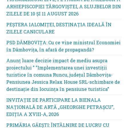
ARHIEPISCOPIEI TÂRGOVIȘTEI, A SLUJBELOR DIN
ZILELE DE 10 ȘI 11 AUGUST 2026
PEȘTERA IALOMIȚEI, DESTINAȚIA IDEALĂ ÎN
ZILELE CANICULARE
PSD DÂMBOVIȚA: Cu ce vine ministrul Economiei
în Dâmbovița, în afară de propagandă?
Anunț luare decizie impact de mediu asupra
proiectului ” ”Implementarea unei investiții
turistice în comuna Runcu, județul Dâmbovița-
Pensiunea Jessica Relax House SRL-schimbare de
destinație din locuința în pensiune turistica”
INVITAȚIE DE PARTICIPARE LA BIENALA
NAȚIONALĂ DE ARTĂ „GHEORGHE PETRAȘCU”,
EDIŢIA A XVIII-A, 2026
PRIMĂRIA GĂEȘTI: ÎNTÂLNIRE DE LUCRU CU