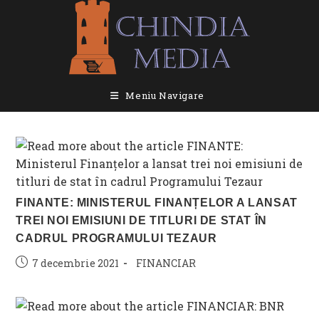
Skip
to
content
Meniu Navigare
FINANTE: MINISTERUL FINANȚELOR A LANSAT
TREI NOI EMISIUNI DE TITLURI DE STAT ÎN
CADRUL PROGRAMULUI TEZAUR
Post
Post
7 decembrie 2021
FINANCIAR
published:
category: