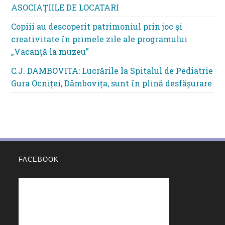
ASOCIAȚIILE DE LOCATARI
Copiii au descoperit patrimoniul prin joc și
creativitate în primele zile ale programului
„Vacanță la muzeu”
C.J. DAMBOVITA: Lucrările la Spitalul de Pediatrie
Gura Ocniței, Dâmbovița, sunt în plină desfășurare
FACEBOOK