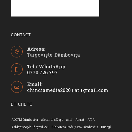
CONTACT
Adresa:
Târgoviște, Dâmbovița
Tel / WhatsApp:
0770 726 797
Opens
Email:
in
chindiamedia2020 ( at ) gmail.com
Opens
your
in
application
your
ETICHETE
applicatio
AJOFM Dâmbovița
Alesandru Duțu
anaf
Anunt
APIA
Arhiepiscopia Târgoviștei
Biblioteca Județeană Dâmbovița
Bucegi