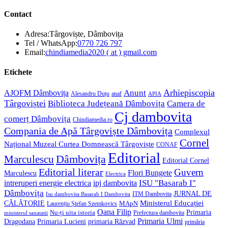
Contact
Adresa:
Târgoviște, Dâmbovița
Opens
Tel / WhatsApp:
0770 726 797
in
Opens
Email:
chindiamedia2020 ( at ) gmail.com
your
in
application
your
Etichete
application
Anunt
Arhiepiscopia
AJOFM Dâmbovița
Alesandru Duțu
anaf
APIA
Târgoviștei
Biblioteca Județeană Dâmbovița
Camera de
Cj dambovita
comerț Dâmbovița
Chindiamedia.ro
Compania de Apă Târgoviște Dâmbovița
Complexul
Cornel
Național Muzeal Curtea Domnească Târgoviște
CONAF
Editorial
Dâmbovița
Marculescu
Editorial Cornel
Editorial literar
Guvern
Flori Bungete
Marculescu
Electrica
ISU "Basarab I"
intreruperi energie electrica
ipj dambovita
Dâmbovița
JURNAL DE
ITM Dambovita
Isu dambovita Basarab I Dambovita
Ministerul Educației
CĂLĂTORIE
MApN
Laurențiu Ștefan Szemkovics
Oana Filip
Primaria
Nu-ți uita istoria
ministerul sanatatii
Prefectura dambovita
Primaria Ulmi
Primaria Lucieni
primaria Răzvad
Dragodana
primăria