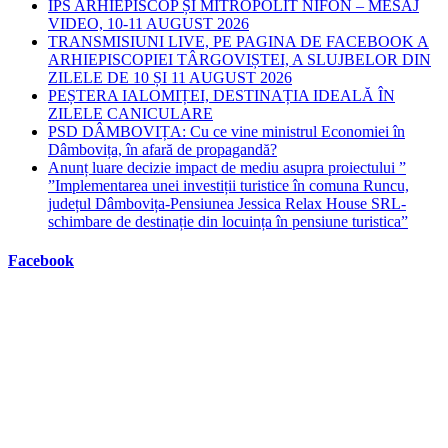
IPS ARHIEPISCOP ȘI MITROPOLIT NIFON – MESAJ
VIDEO, 10-11 AUGUST 2026
TRANSMISIUNI LIVE, PE PAGINA DE FACEBOOK A
ARHIEPISCOPIEI TÂRGOVIȘTEI, A SLUJBELOR DIN
ZILELE DE 10 ȘI 11 AUGUST 2026
PEȘTERA IALOMIȚEI, DESTINAȚIA IDEALĂ ÎN
ZILELE CANICULARE
PSD DÂMBOVIȚA: Cu ce vine ministrul Economiei în
Dâmbovița, în afară de propagandă?
Anunț luare decizie impact de mediu asupra proiectului ”
”Implementarea unei investiții turistice în comuna Runcu,
județul Dâmbovița-Pensiunea Jessica Relax House SRL-
schimbare de destinație din locuința în pensiune turistica”
Facebook