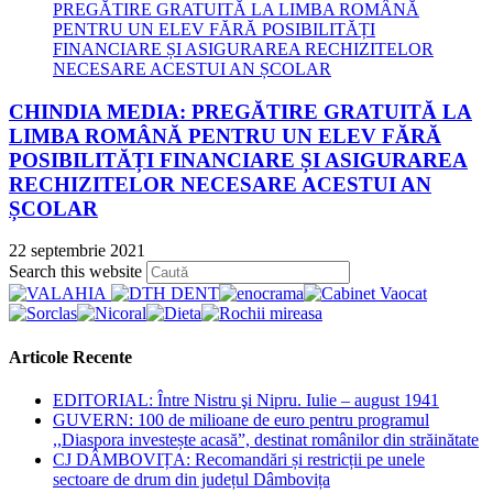
CHINDIA MEDIA: PREGĂTIRE GRATUITĂ LA
LIMBA ROMÂNĂ PENTRU UN ELEV FĂRĂ
POSIBILITĂȚI FINANCIARE ȘI ASIGURAREA
RECHIZITELOR NECESARE ACESTUI AN
ȘCOLAR
22 septembrie 2021
Press
Search this website
Escape
to
close
the
Articole Recente
search
panel.
EDITORIAL: Între Nistru şi Nipru. Iulie – august 1941
GUVERN: 100 de milioane de euro pentru programul
,,Diaspora investește acasă”, destinat românilor din străinătate
CJ DÂMBOVIȚA: Recomandări și restricții pe unele
sectoare de drum din județul Dâmbovița