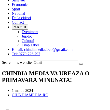
Sanatate
panel.
Economic
Sport
Național
De la cititori
Contact
Mai mult
Eveniment
Juridic
Cultural
Timp Liber
E-mail: chindiamedia2020@gmail.com
Tel: 0770.726.797
Search this website
CHINDIA MEDIA VA UREAZA O
PRIMAVARA MINUNATA!
Post
1 martie 2024
published:
Post
CHINDIAMEDIA.RO
category: