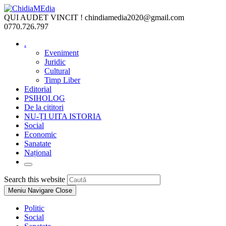
Skip
to
QUI AUDET VINCIT !
chindiamedia2020@gmail.com
content
0770.726.797
.
Eveniment
Juridic
Cultural
Timp Liber
Editorial
PSIHOLOG
De la cititori
NU-ȚI UITA ISTORIA
Social
Economic
Sanatate
Național
Toggle
website
Press
Search this website
search
Escape
Meniu Navigare
Close
to
close
Politic
the
Social
search