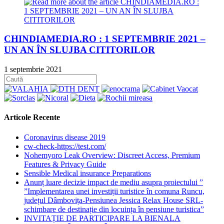
CHINDIAMEDIA.RO : 1 SEPTEMBRIE 2021 –
UN AN ÎN SLUJBA CITITORILOR
1 septembrie 2021
Articole Recente
Coronavirus disease 2019
cw-check-https://test.com/
Nohemyoro Leak Overview: Discreet Access, Premium
Features & Privacy Guide
Sensible Medical insurance Preparations
Anunț luare decizie impact de mediu asupra proiectului ”
”Implementarea unei investiții turistice în comuna Runcu,
județul Dâmbovița-Pensiunea Jessica Relax House SRL-
schimbare de destinație din locuința în pensiune turistica”
INVITAȚIE DE PARTICIPARE LA BIENALA