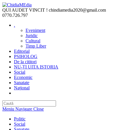
Skip
to
QUI AUDET VINCIT !
chindiamedia2020@gmail.com
content
0770.726.797
.
Eveniment
Juridic
Cultural
Timp Liber
Editorial
PSIHOLOG
De la cititori
NU-ȚI UITA ISTORIA
Social
Economic
Sanatate
Național
Toggle
website
search
Meniu Navigare
Close
Politic
Social
Sanatate