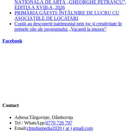
NAȚIONALĂ DE ARTĂ „GHEORGHE PETRAȘCU”,
EDIŢIA A XVIII-A, 2026
PRIMĂRIA GĂEȘTI: ÎNTÂLNIRE DE LUCRU CU
ASOCIAȚIILE DE LOCATARI
Copiii au descoperit patrimoniul prin joc și creativitate în
primele zile ale programului „Vacanță la muzeu”
Facebook
Contact
Adresa:
Târgoviște, Dâmbovița
Opens
Tel / WhatsApp:
0770 726 797
in
Opens
Email:
chindiamedia2020 ( at ) gmail.com
your
in