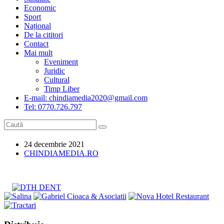
Economic
Sport
Național
De la cititori
Contact
Mai mult
Eveniment
Juridic
Cultural
Timp Liber
E-mail: chindiamedia2020@gmail.com
Tel: 0770.726.797
Post
24 decembrie 2021
published:
Post
CHINDIAMEDIA.RO
category: