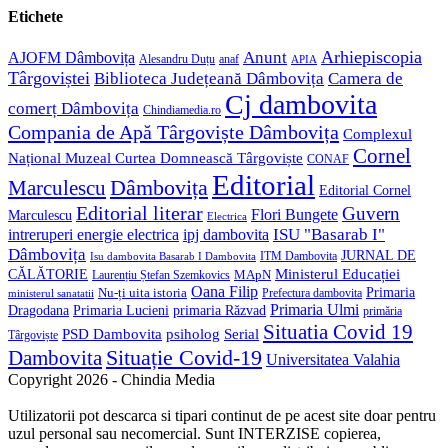
application
your
Etichete
application
Anunt
Arhiepiscopia
AJOFM Dâmbovița
Alesandru Duțu
anaf
APIA
Târgoviștei
Biblioteca Județeană Dâmbovița
Camera de
Cj dambovita
comerț Dâmbovița
Chindiamedia.ro
Compania de Apă Târgoviște Dâmbovița
Complexul
Cornel
Național Muzeal Curtea Domnească Târgoviște
CONAF
Editorial
Dâmbovița
Marculescu
Editorial Cornel
Editorial literar
Guvern
Flori Bungete
Marculescu
Electrica
ISU "Basarab I"
intreruperi energie electrica
ipj dambovita
Dâmbovița
JURNAL DE
ITM Dambovita
Isu dambovita Basarab I Dambovita
Ministerul Educației
CĂLĂTORIE
MApN
Laurențiu Ștefan Szemkovics
Oana Filip
Primaria
Nu-ți uita istoria
ministerul sanatatii
Prefectura dambovita
Primaria Ulmi
Primaria Lucieni
primaria Răzvad
Dragodana
primăria
Situatia Covid 19
psiholog
PSD Dambovita
Serial
Târgoviște
Situație Covid-19
Dambovita
Universitatea Valahia
Copyright 2026 - Chindia Media
Utilizatorii pot descarca si tipari continut de pe acest site doar pentru
uzul personal sau necomercial. Sunt INTERZISE copierea,