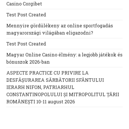
Casino Corgibet
Test Post Created
Mennyire gördülékeny az online sportfogadás
magyarországi világában eligazodni?
Test Post Created
Magyar Online Casino élmény: a legjobb játékok és
bónuszok 2026-ban
ASPECTE PRACTICE CU PRIVIRE LA
DESFĂȘURAREA SĂRBĂTORII SFÂNTULUI
IERARH NIFON, PATRIARHUL
CONSTANTINOPOLULUI ŞI MITROPOLITUL ȚĂRII
ROMÂNEȘTI 10-11 august 2026