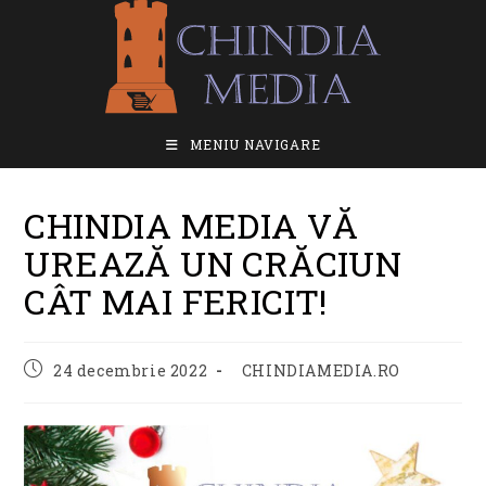
Skip
to
content
MENIU NAVIGARE
CHINDIA MEDIA VĂ
UREAZĂ UN CRĂCIUN
CÂT MAI FERICIT!
Post
Post
24 decembrie 2022
CHINDIAMEDIA.RO
published:
category: