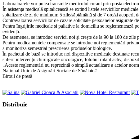
Laboratoarele vor putea transmite medicului curant prin poșta electronică
În asistenţa medicală spitalicească se extind listele serviciilor medical
spitalizare de zi de minimum 5 zile/săptămână şi de 7 ore/zi acoperit d
Contravaloarea serviciilor de cazare solicitate persoanelor asigurate de 
Pentru îngrijirile medicale și paliative la domiciliu se reglementează pos
evidență.
De asemenea, se introduc servicii noi şi crește de la 90 la 180 de zile p
Pentru medicamentele compensate se introduc noi reglementări privind pre
a monitoriza semestrial prescrierea produselor biologice.
În pachetul de bază se introduc noi dispozitive medicale destinate rec
suferit intervenţii chirurgicale oncologice, fotoliul rulant activ, dispozi
„Aceste reglementări nu reprezintă o simplă actualizare a actelor norma
Național Unic de Asigurări Sociale de Sănătate#.
Biroul de presă
Share
Distribuie
this
Opens
content
in
a
new
window