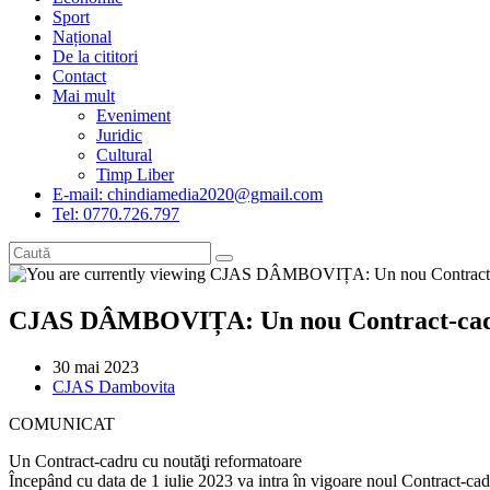
Sport
Național
De la cititori
Contact
Mai mult
Eveniment
Juridic
Cultural
Timp Liber
E-mail: chindiamedia2020@gmail.com
Tel: 0770.726.797
CJAS DÂMBOVIȚA: Un nou Contract-cadru 
Post
30 mai 2023
published:
Post
CJAS Dambovita
category:
COMUNICAT
Un Contract-cadru cu noutăţi reformatoare
Începând cu data de 1 iulie 2023 va intra în vigoare noul Contract-cadr