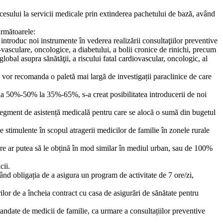
ccesului la servicii medicale prin extinderea pachetului de bază, având
următoarele:
introduc noi instrumente în vederea realizării consultaţiilor preventive
-vasculare, oncologice, a diabetului, a bolii cronice de rinichi, precum
obal asupra sănătăţii, a riscului fatal cardiovascular, oncologic, al
ie vor recomanda o paletă mai largă de investigații paraclinice de care
e la 50%-50% la 35%-65%, s-a creat posibilitatea introducerii de noi
segment de asistență medicală pentru care se alocă o sumă din bugetul
de stimulente în scopul atragerii medicilor de familie în zonele rurale
 care ar putea să le obțină în mod similar în mediul urban, sau de 100%
cii.
având obligația de a asigura un program de activitate de 7 ore/zi,
rilor de a încheia contract cu casa de asigurări de sănătate pentru
mandate de medicii de familie, ca urmare a consultațiilor preventive