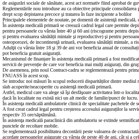
de asigurări sociale de sănătate, acest act normativ fiind aprobat de guv
Reglementările nou introduse au ca obiective principale consolidarea pr
drept scop depistarea precoce şi tratarea în faze incipiente a bolilor
Principalele elementele de noutate, pe domenii de asistenţă medicală, c
În asistența medicală primară se creează cadrul legal care permite depis
pentru persoanele cu vârsta între 40 şi 60 ani (riscograme pentru depist
și pentru evaluarea sănătății mintale şi reproductive) şi pentru persoan
osteoporozei, de incontinenţă urinară, evaluarea sănătății mintale, a ri
Adulţii cu vârsta între 18 şi 39 de ani vor beneficia anual de consultaț
pot beneficia gratuit asigurații.
Mecanismul de finanțare în asistența medicală primară a fost modificat,
servicii de prevenție de care vor beneficia mai mulți asigurați, din gr
De asemenea, prin noul Contract-cadru se reglementează pentru prima d
FNUASS în acest scop.
Se introduc noi măsuri în scopul reducerii disparităților dintre mediul r
slab acoperite/neacoperite cu asistenţă medicală primară.
Astfel, medicul care va alege să îşi desfăşoare activitatea într-o local
dacă în localitate nu există nici un alt medic de familie/punct de lucru.
În asistenţa medicală ambulatorie clinică de specialitate pachetele de se
A fost creat cadrul legal pentru creșterea accesului asiguraților la serv
respectiv 35 ore/săptămână.
În asistenţa medicală paraclinică din ambulatoriu se extinde semnificativ
punctele de recoltare mobile.
Se reglementează posibilitatea decontării peste valoarea de contractată
acordate persoanelor asigurate cu vârsta de peste 40 de ani, cât și a cel