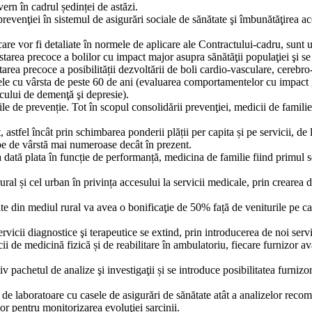
ern în cadrul ședinței de astăzi.
evenţiei în sistemul de asigurări sociale de sănătate şi îmbunătăţirea a
are vor fi detaliate în normele de aplicare ale Contractului-cadru, sunt 
tarea precoce a bolilor cu impact major asupra sănătăţii populaţiei şi se 
area precoce a posibilității dezvoltării de boli cardio-vasculare, cerebro
ele cu vârsta de peste 60 de ani (evaluarea comportamentelor cu impact gl
scului de demenţă şi depresie).
iile de prevenție. Tot în scopul consolidării prevenţiei, medicii de famil
 astfel încât prin schimbarea ponderii plății per capita și pe servicii, d
upe de vârstă mai numeroase decât în prezent.
ată plata în funcție de performanță, medicina de familie fiind primul 
ural și cel urban în privința accesului la servicii medicale, prin crearea 
itate din mediul rural va avea o bonificaţie de 50% față de veniturile pe
rvicii diagnostice şi terapeutice se extind, prin introducerea de noi servi
icii de medicină fizică și de reabilitare în ambulatoriu, fiecare furnizor 
 pachetul de analize şi investigaţii și se introduce posibilitatea furnizo
 de laboratoare cu casele de asigurări de sănătate atât a analizelor reco
or pentru monitorizarea evoluţiei sarcinii.