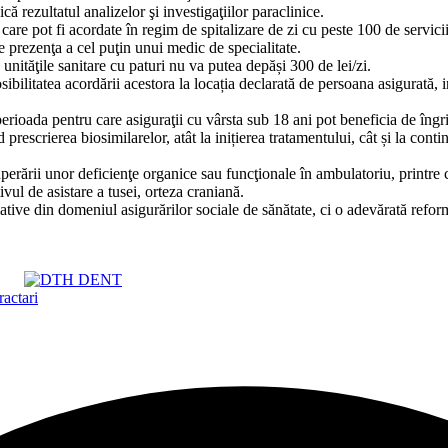
 rezultatul analizelor şi investigaţiilor paraclinice.
e care pot fi acordate în regim de spitalizare de zi cu peste 100 de servici
e prezenţa a cel puţin unui medic de specialitate.
unităţile sanitare cu paturi nu va putea depăși 300 de lei/zi.
ibilitatea acordării acestora la locația declarată de persoana asigurată, in
erioada pentru care asiguraţii cu vârsta sub 18 ani pot beneficia de îngrij
scrierea biosimilarelor, atât la inițierea tratamentului, cât și la conti
uperării unor deficienţe organice sau funcţionale în ambulatoriu, print
tivul de asistare a tusei, orteza craniană.
tive din domeniul asigurărilor sociale de sănătate, ci o adevărată reformă