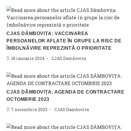
CJAS DÂMBOVIȚA: VACCINAREA
PERSOANELOR AFLATE ÎN GRUPE LA RISC DE
ÎMBOLNĂVIRE REPREZINTĂ O PRIORITATE
Post
Post
18 ianuarie 2024
CJAS Dambovita
published:
category:
CJAS DÂMBOVIȚA: AGENDA DE CONTRACTARE
OCTOMBRIE 2023
Post
Post
7 noiembrie 2023
CJAS Dambovita
published:
category: