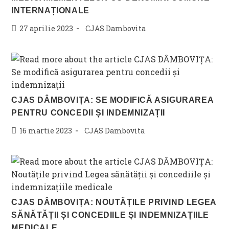
INTERNAȚIONALE
Post
Post
27 aprilie 2023
CJAS Dambovita
published:
category:
CJAS DÂMBOVIȚA: SE MODIFICĂ ASIGURAREA
PENTRU CONCEDII ȘI INDEMNIZAȚII
Post
Post
16 martie 2023
CJAS Dambovita
published:
category:
CJAS DÂMBOVIȚA: NOUTĂȚILE PRIVIND LEGEA
SĂNĂTĂȚII ȘI CONCEDIILE ȘI INDEMNIZAȚIILE
MEDICALE