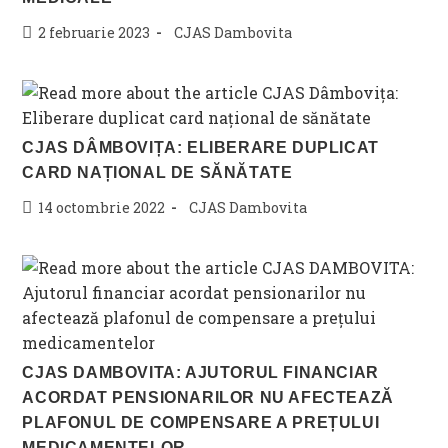
Post
Post
2 februarie 2023
CJAS Dambovita
published:
category:
CJAS DÂMBOVIȚA: ELIBERARE DUPLICAT
CARD NAȚIONAL DE SĂNĂTATE
Post
Post
14 octombrie 2022
CJAS Dambovita
published:
category:
CJAS DAMBOVITA: AJUTORUL FINANCIAR
ACORDAT PENSIONARILOR NU AFECTEAZĂ
PLAFONUL DE COMPENSARE A PREȚULUI
MEDICAMENTELOR