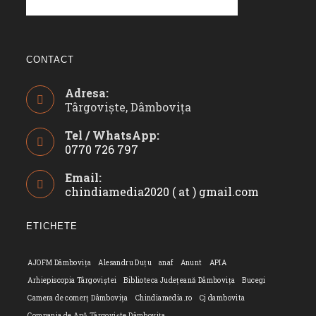
CONTACT
Adresa:
Târgoviște, Dâmbovița
Tel / WhatsApp:
0770 726 797
Opens
Email:
in
chindiamedia2020 ( at ) gmail.com
Opens
your
in
application
your
ETICHETE
applicatio
AJOFM Dâmbovița
Alesandru Duțu
anaf
Anunt
APIA
Arhiepiscopia Târgoviștei
Biblioteca Județeană Dâmbovița
Bucegi
Camera de comerț Dâmbovița
Chindiamedia.ro
Cj dambovita
Compania de Apă Târgoviște Dâmbovița