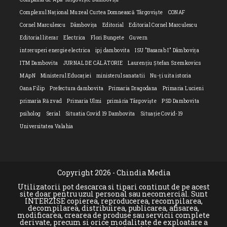
Complexul Național Muzeal Curtea Domnească Târgoviște
CONAF
Cornel Marculescu
Dâmbovița
Editorial
Editorial Cornel Marculescu
Editorial literar
Electrica
Flori Bungete
Guvern
intreruperi energie electrica
ipj dambovita
ISU "Basarab I" Dâmbovița
ITM Dambovita
JURNAL DE CĂLĂTORIE
Laurențiu Ștefan Szemkovics
MApN
Ministerul Educației
ministerul sanatatii
Nu-ți uita istoria
Oana Filip
Prefectura dambovita
Primaria Dragodana
Primaria Lucieni
primaria Răzvad
Primaria Ulmi
primăria Târgoviște
PSD Dambovita
psiholog
Serial
Situatia Covid 19 Dambovita
Situație Covid-19
Universitatea Valahia
Copyright 2026 - Chindia Media
Utilizatorii pot descarca si tipari continut de pe acest
site doar pentru uzul personal sau necomercial. Sunt
INTERZISE copierea, reproducerea, recompilarea,
decompilarea, distribuirea, publicarea, afisarea,
modificarea, crearea de produse sau servicii complete
derivate, precum si orice modalitate de exploatare a