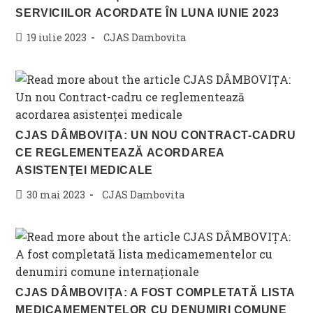
SERVICIILOR ACORDATE ÎN LUNA IUNIE 2023
Post
Post
19 iulie 2023
CJAS Dambovita
published:
category:
CJAS DÂMBOVIȚA: UN NOU CONTRACT-CADRU
CE REGLEMENTEAZĂ ACORDAREA
ASISTENŢEI MEDICALE
Post
Post
30 mai 2023
CJAS Dambovita
published:
category:
CJAS DÂMBOVIȚA: A FOST COMPLETATĂ LISTA
MEDICAMEMENTELOR CU DENUMIRI COMUNE