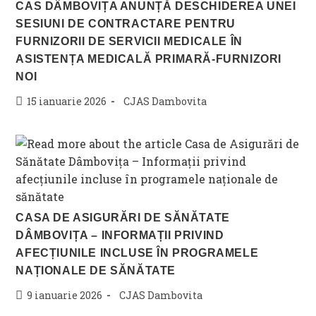
CAS DÂMBOVIȚA ANUNȚĂ DESCHIDEREA UNEI
SESIUNI DE CONTRACTARE PENTRU
FURNIZORII DE SERVICII MEDICALE ÎN
ASISTENȚA MEDICALĂ PRIMARĂ-FURNIZORI
NOI
Post
Post
15 ianuarie 2026
CJAS Dambovita
published:
category:
CASA DE ASIGURĂRI DE SĂNĂTATE
DÂMBOVIȚA – INFORMAȚII PRIVIND
AFECȚIUNILE INCLUSE ÎN PROGRAMELE
NAȚIONALE DE SĂNĂTATE
Post
Post
9 ianuarie 2026
CJAS Dambovita
published:
category: