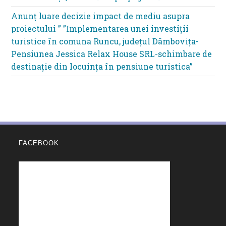
Anunț luare decizie impact de mediu asupra
proiectului ” ”Implementarea unei investiții
turistice în comuna Runcu, județul Dâmbovița-
Pensiunea Jessica Relax House SRL-schimbare de
destinație din locuința în pensiune turistica”
FACEBOOK