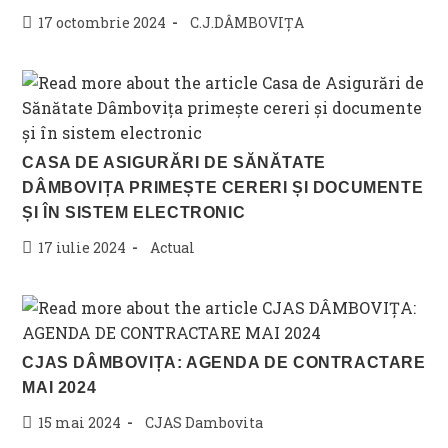
Post
Post
17 octombrie 2024
C.J.DÂMBOVIȚA
published:
category:
CASA DE ASIGURĂRI DE SĂNĂTATE
DÂMBOVIȚA PRIMEȘTE CERERI ȘI DOCUMENTE
ȘI ÎN SISTEM ELECTRONIC
Post
Post
17 iulie 2024
Actual
published:
category:
CJAS DÂMBOVIȚA: AGENDA DE CONTRACTARE
MAI 2024
Post
Post
15 mai 2024
CJAS Dambovita
published:
category: