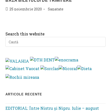
BAZA BILETULUI DE TRIMITERE
Post
Post
25 noiembrie 2020
Sanatate
published:
category:
Search this website
Pre
Es
to
clo
th
se
pan
ARTICOLE RECENTE
EDITORIAL: Între Nistru şi Nipru. Iulie – august