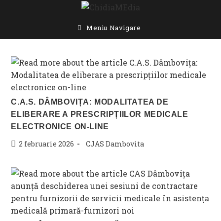
Skip
to
content
Meniu Navigare
C.A.S. DÂMBOVIȚA: MODALITATEA DE
ELIBERARE A PRESCRIPȚIILOR MEDICALE
ELECTRONICE ON-LINE
Post
Post
2 februarie 2026
CJAS Dambovita
published:
category: