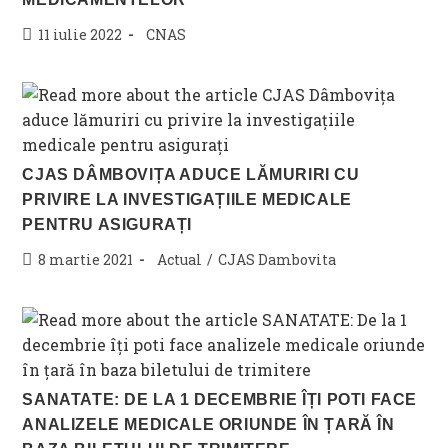
Post
Post
11 iulie 2022
CNAS
published:
category:
CJAS DÂMBOVIȚA ADUCE LĂMURIRI CU
PRIVIRE LA INVESTIGAȚIILE MEDICALE
PENTRU ASIGURAȚI
Post
Post
8 martie 2021
Actual
/
CJAS Dambovita
published:
category:
SANATATE: DE LA 1 DECEMBRIE ÎȚI POTI FACE
ANALIZELE MEDICALE ORIUNDE ÎN ȚARĂ ÎN