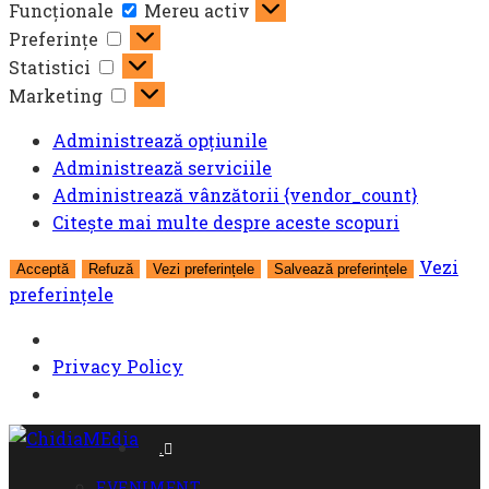
Funcționale
Funcționale
Mereu activ
Preferințe
Preferințe
Statistici
Statistici
Marketing
Marketing
Administrează opțiunile
Administrează serviciile
Administrează vânzătorii {vendor_count}
Citește mai multe despre aceste scopuri
Vezi
Acceptă
Refuză
Vezi preferințele
Salvează preferințele
preferințele
Privacy Policy
Skip
.
to
EVENIMENT