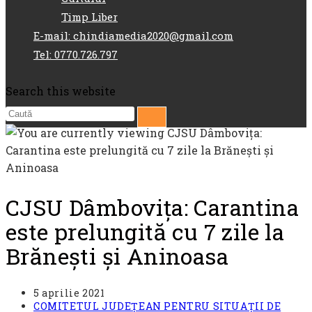
Timp Liber
E-mail: chindiamedia2020@gmail.com
Tel: 0770.726.797
Search this website
CJSU Dâmbovița: Carantina
este prelungită cu 7 zile la
Brănești și Aninoasa
Post
5 aprilie 2021
published:
Post
COMITETUL JUDEȚEAN PENTRU SITUAȚII DE