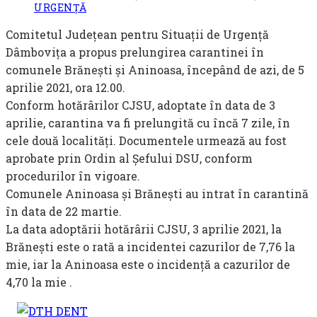
category:
URGENȚĂ
Comitetul Județean pentru Situații de Urgență
Dâmbovița a propus prelungirea carantinei în
comunele Brănești și Aninoasa, începând de azi, de 5
aprilie 2021, ora 12.00.
Conform hotărârilor CJSU, adoptate în data de 3
aprilie, carantina va fi prelungită cu încă 7 zile, în
cele două localități. Documentele urmează au fost
aprobate prin Ordin al Șefului DSU, conform
procedurilor în vigoare.
Comunele Aninoasa și Brănești au intrat în carantină
în data de 22 martie.
La data adoptării hotărârii CJSU, 3 aprilie 2021, la
Brănești este o rată a incidentei cazurilor de 7,76 la
mie, iar la Aninoasa este o incidență a cazurilor de
4,70 la mie .