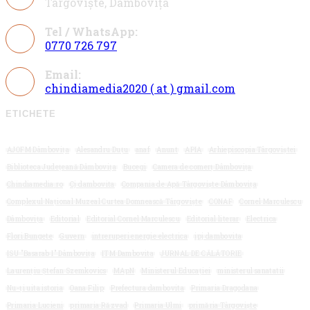
Târgoviște, Dâmbovița
Tel / WhatsApp:
0770 726 797
Opens
Email:
in
Opens
chindiamedia2020 ( at ) gmail.com
your
in
application
your
ETICHETE
application
AJOFM Dâmbovița
Alesandru Duțu
anaf
Anunt
APIA
Arhiepiscopia Târgoviștei
Biblioteca Județeană Dâmbovița
Bucegi
Camera de comerț Dâmbovița
Chindiamedia.ro
Cj dambovita
Compania de Apă Târgoviște Dâmbovița
Complexul Național Muzeal Curtea Domnească Târgoviște
CONAF
Cornel Marculescu
Dâmbovița
Editorial
Editorial Cornel Marculescu
Editorial literar
Electrica
Flori Bungete
Guvern
intreruperi energie electrica
ipj dambovita
ISU "Basarab I" Dâmbovița
ITM Dambovita
JURNAL DE CĂLĂTORIE
Laurențiu Ștefan Szemkovics
MApN
Ministerul Educației
ministerul sanatatii
Nu-ți uita istoria
Oana Filip
Prefectura dambovita
Primaria Dragodana
Primaria Lucieni
primaria Răzvad
Primaria Ulmi
primăria Târgoviște