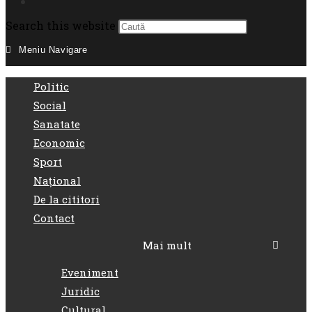
Toggle
Press
Search this website
Escape
Meniu Navigare
website
to
close
search
Politic
the
Social
search
Sanatate
panel.
Economic
Sport
Național
De la cititori
Contact
Mai mult
Eveniment
Juridic
Cultural