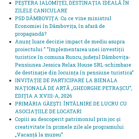
PEȘTERA IALOMIȚEI, DESTINAȚIA IDEALĂ ÎN
ZILELE CANICULARE
PSD DÂMBOVIȚA: Cu ce vine ministrul
Economiei în Dâmbovița, în afară de
propagandă?
Anunț luare decizie impact de mediu asupra
proiectului ” ”Implementarea unei investiții
turistice în comuna Runcu, județul Dâmbovița-
Pensiunea Jessica Relax House SRL-schimbare
de destinație din locuința în pensiune turistica”
INVITAȚIE DE PARTICIPARE LA BIENALA
NAȚIONALĂ DE ARTĂ „GHEORGHE PETRAȘCU”,
EDIŢIA A XVIII-A, 2026
PRIMĂRIA GĂEȘTI: ÎNTÂLNIRE DE LUCRU CU
ASOCIAȚIILE DE LOCATARI
Copiii au descoperit patrimoniul prin joc și
creativitate în primele zile ale programului
„Vacanță la muzeu”