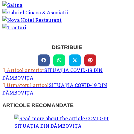
SHARE
DISTRIBUIE
THIS
Opens
Opens
Opens
Opens
CONTENT
in
in
in
in
READ
Articol anterior
SITUAȚIA COVID-19 DIN
a
a
a
a
new
new
new
new
DÂMBOVIȚA
MORE
window
window
window
window
Următorul articol
SITUAȚIA COVID-19 DIN
ARTICLES
DÂMBOVIȚA
ARTICOLE RECOMANDATE