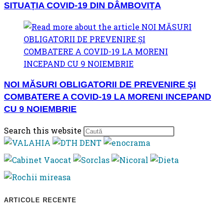
SITUAȚIA COVID-19 DIN DÂMBOVIȚA
NOI MĂSURI OBLIGATORII DE PREVENIRE ŞI
COMBATERE A COVID-19 LA MORENI INCEPAND
CU 9 NOIEMBRIE
Press
Search this website
Escape
to
close
the
search
ARTICOLE RECENTE
panel.