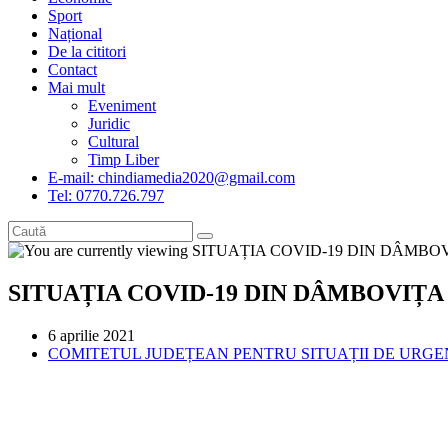
Sport
Național
De la cititori
Contact
Mai mult
Eveniment
Juridic
Cultural
Timp Liber
E-mail: chindiamedia2020@gmail.com
Tel: 0770.726.797
SITUAȚIA COVID-19 DIN DÂMBOVIȚA
Post
6 aprilie 2021
published:
Post
COMITETUL JUDEȚEAN PENTRU SITUAȚII DE URG
category: