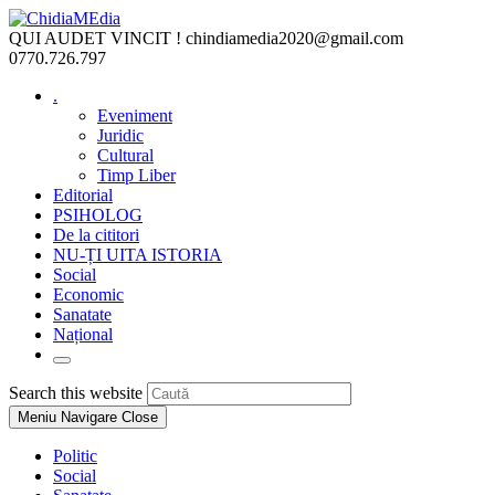
Skip
to
QUI AUDET VINCIT !
chindiamedia2020@gmail.com
content
0770.726.797
.
Eveniment
Juridic
Cultural
Timp Liber
Editorial
PSIHOLOG
De la cititori
NU-ȚI UITA ISTORIA
Social
Economic
Sanatate
Național
Toggle
website
Press
Search this website
search
Escape
Meniu Navigare
Close
to
close
Politic
the
Social
search