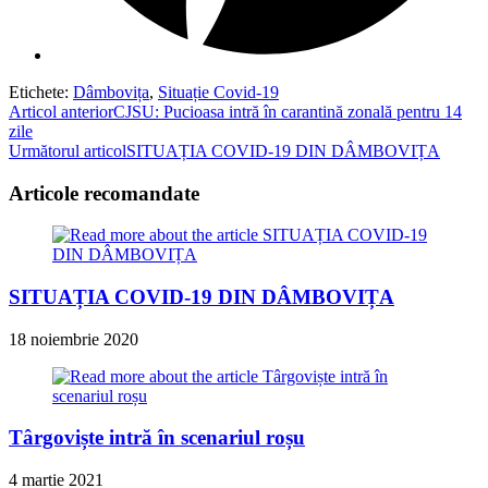
Etichete
:
Dâmbovița
,
Situație Covid-19
Read
Articol anterior
CJSU: Pucioasa intră în carantină zonală pentru 14
zile
more
Următorul articol
SITUAȚIA COVID-19 DIN DÂMBOVIȚA
articles
Articole recomandate
SITUAȚIA COVID-19 DIN DÂMBOVIȚA
18 noiembrie 2020
Târgoviște intră în scenariul roșu
4 martie 2021