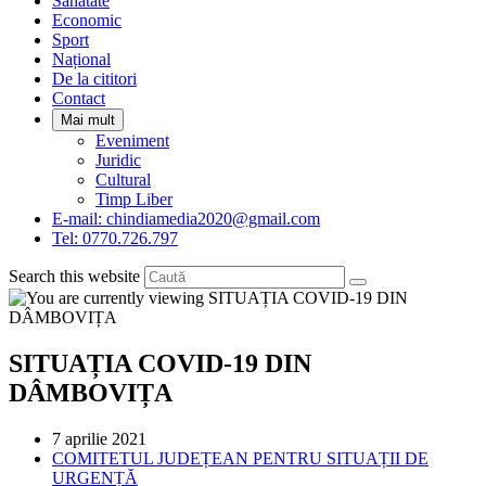
Sanatate
panel.
Economic
Sport
Național
De la cititori
Contact
Mai mult
Eveniment
Juridic
Cultural
Timp Liber
E-mail: chindiamedia2020@gmail.com
Tel: 0770.726.797
Search this website
SITUAȚIA COVID-19 DIN
DÂMBOVIȚA
Post
7 aprilie 2021
published:
Post
COMITETUL JUDEȚEAN PENTRU SITUAȚII DE
category:
URGENȚĂ