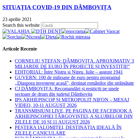
SITUAȚIA COVID-19 DIN DÂMBOVIȚA
23 aprilie 2021
Press
Search this website
Escape
to
close
the
Articole Recente
search
panel.
CORNELIU ȘTEFAN: DÂMBOVIȚA. APROXIMATIV 3
MILIARDE DE EURO ÎN PROIECTE ȘI INVESTIȚII!”
EDITORIAL: Între Nistru şi Nipru. Iulie – august 1941
GUVERN: 100 de milioane de euro pentru programul
,,Diaspora investește acasă”, destinat românilor din străinătate
CJ DÂMBOVIȚA: Recomandări și restricții pe unele
sectoare de drum din județul Dâmbovița
IPS ARHIEPISCOP ȘI MITROPOLIT NIFON – MESAJ
VIDEO, 10-11 AUGUST 2026
TRANSMISIUNI LIVE, PE PAGINA DE FACEBOOK A
ARHIEPISCOPIEI TÂRGOVIȘTEI, A SLUJBELOR DIN
ZILELE DE 10 ȘI 11 AUGUST 2026
PEȘTERA IALOMIȚEI, DESTINAȚIA IDEALĂ ÎN
ZILELE CANICULARE