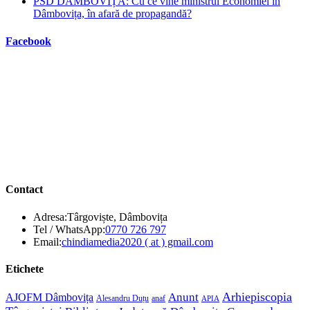
PSD DÂMBOVIȚA: Cu ce vine ministrul Economiei în
Dâmbovița, în afară de propagandă?
Facebook
Contact
Adresa:
Târgoviște, Dâmbovița
Opens
Tel / WhatsApp:
0770 726 797
in
Opens
Email:
chindiamedia2020 ( at ) gmail.com
your
in
application
your
Etichete
application
Anunt
Arhiepiscopia
AJOFM Dâmbovița
Alesandru Duțu
anaf
APIA