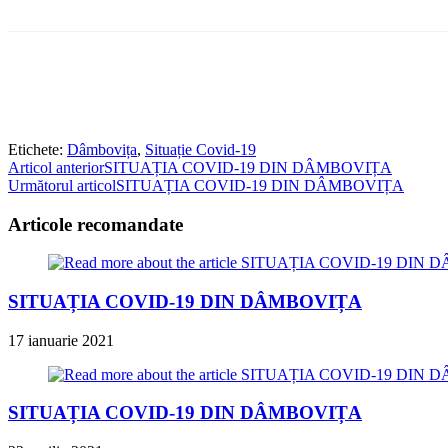
Etichete
:
Dâmbovița
,
Situație Covid-19
Read
Articol anterior
SITUAȚIA COVID-19 DIN DÂMBOVIȚA
Următorul articol
SITUAȚIA COVID-19 DIN DÂMBOVIȚA
more
articles
Articole recomandate
SITUAȚIA COVID-19 DIN DÂMBOVIȚA
17 ianuarie 2021
SITUAȚIA COVID-19 DIN DÂMBOVIȚA