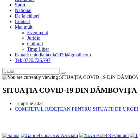
Sport
Național
De la cititori
Contact
Mai mult
Eveniment
Juridic
Cultural
Timp Liber
E-mail: chindiamedia2020@gmail.com
Tel: 0770.726.797
SITUAȚIA COVID-19 DIN DÂMBOVIȚA
Post
17 aprilie 2021
published:
Post
COMITETUL JUDEȚEAN PENTRU SITUAȚII DE URG
category: