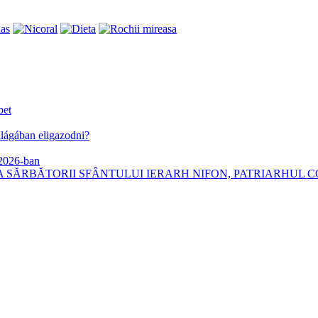
bet
lágában eligazodni?
 2026-ban
 SĂRBĂTORII SFÂNTULUI IERARH NIFON, PATRIARHUL C