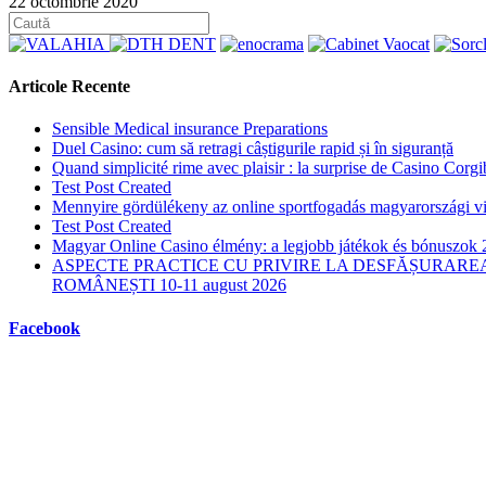
22 octombrie 2020
Articole Recente
Sensible Medical insurance Preparations
Duel Casino: cum să retragi câștigurile rapid și în siguranță
Quand simplicité rime avec plaisir : la surprise de Casino Corgi
Test Post Created
Mennyire gördülékeny az online sportfogadás magyarországi vi
Test Post Created
Magyar Online Casino élmény: a legjobb játékok és bónuszok
ASPECTE PRACTICE CU PRIVIRE LA DESFĂȘURAREA
ROMÂNEȘTI 10-11 august 2026
Facebook