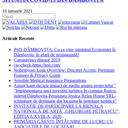
16 ianuarie 2021
Articole Recente
PSD DÂMBOVIȚA: Cu ce vine ministrul Economiei în
Dâmbovița, în afară de propagandă?
Coronavirus disease 2019
cw-check-https://test.com/
Nohemyoro Leak Overview: Discreet Access, Premium
Features & Privacy Guide
Sensible Medical insurance Preparations
Anunț luare decizie impact de mediu asupra proiectului ”
”Implementarea unei investiții turistice în comuna Runcu,
județul Dâmbovița-Pensiunea Jessica Relax House SRL-
schimbare de destinație din locuința în pensiune turistica”
INVITAȚIE DE PARTICIPARE LA BIENALA
NAȚIONALĂ DE ARTĂ „GHEORGHE PETRAȘCU”,
EDIŢIA A XVIII-A, 2026
PRIMĂRIA GĂEȘTI: ÎNTÂLNIRE DE LUCRU CU
ASOCIAȚIILE DE LOCATARI