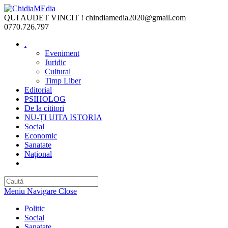
Skip
to
QUI AUDET VINCIT !
chindiamedia2020@gmail.com
content
0770.726.797
.
Eveniment
Juridic
Cultural
Timp Liber
Editorial
PSIHOLOG
De la cititori
NU-ȚI UITA ISTORIA
Social
Economic
Sanatate
Național
Toggle
website
search
Meniu Navigare
Close
Politic
Social
Sanatate