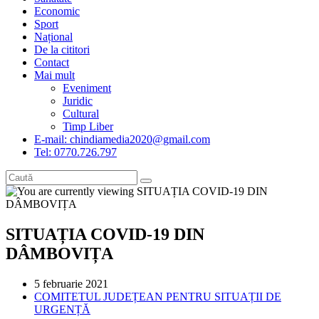
Economic
Sport
Național
De la cititori
Contact
Mai mult
Eveniment
Juridic
Cultural
Timp Liber
E-mail: chindiamedia2020@gmail.com
Tel: 0770.726.797
SITUAȚIA COVID-19 DIN
DÂMBOVIȚA
Post
5 februarie 2021
published:
Post
COMITETUL JUDEȚEAN PENTRU SITUAȚII DE
category:
URGENȚĂ