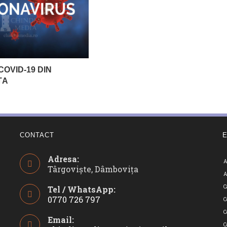
COVID-19 DIN
ȚA
CONTACT
Adresa:
A
Târgoviște, Dâmbovița
A
C
Tel / WhatsApp:
0770 726 797
C
Opens
C
Email:
in
C