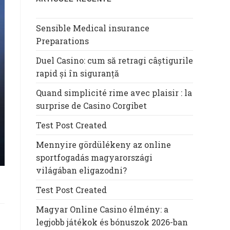
Sensible Medical insurance
Preparations
Duel Casino: cum să retragi câștigurile
rapid și în siguranță
Quand simplicité rime avec plaisir : la
surprise de Casino Corgibet
Test Post Created
Mennyire gördülékeny az online
sportfogadás magyarországi
világában eligazodni?
Test Post Created
Magyar Online Casino élmény: a
legjobb játékok és bónuszok 2026-ban