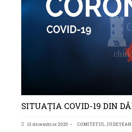
SITUAȚIA COVID-19 DIN 
Post
Post
13 decembrie 2020
COMITETUL JUDEȚEAN 
published:
category: