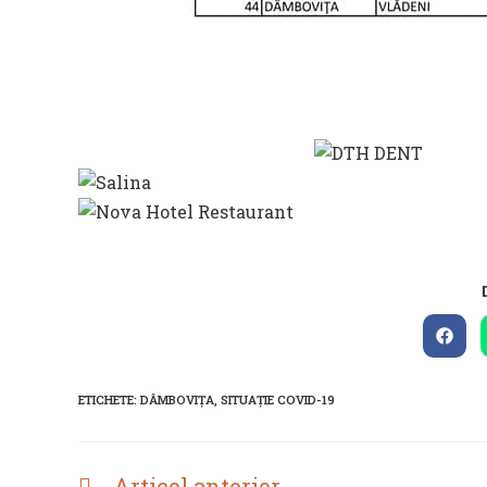
Open
in
a
new
ETICHETE
:
DÂMBOVIȚA
,
SITUAȚIE COVID-19
wind
Articol anterior
READ