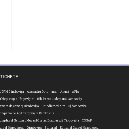
ETICHETE
JOFM Dâmbovița
Alesandru Duțu
anaf
Anunt
APIA
rhiepiscopia Târgoviștei
Biblioteca Județeană Dâmbovița
amera de comerț Dâmbovița
Chindiamedia.ro
Cj dambovita
ompania de Apă Târgoviște Dâmbovița
omplexul Național Muzeal Curtea Domnească Târgoviște
CONAF
ornel Marculescu
Dâmbovița
Editorial
Editorial Cornel Marculescu