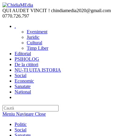
Skip
to
QUI AUDET VINCIT !
chindiamedia2020@gmail.com
content
0770.726.797
.
Eveniment
Juridic
Cultural
Timp Liber
Editorial
PSIHOLOG
De la cititori
NU-ȚI UITA ISTORIA
Social
Economic
Sanatate
Național
Toggle
website
search
Meniu Navigare
Close
Politic
Social
Sanatate