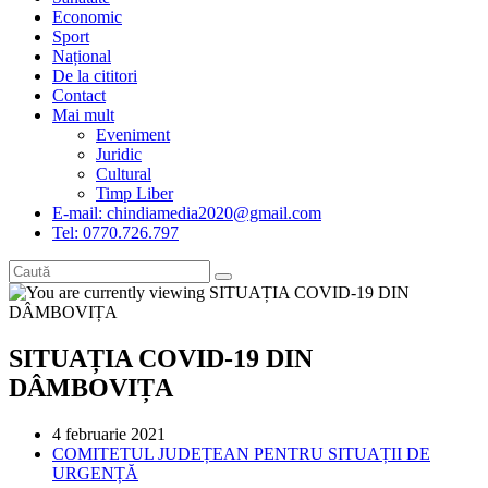
Economic
Sport
Național
De la cititori
Contact
Mai mult
Eveniment
Juridic
Cultural
Timp Liber
E-mail: chindiamedia2020@gmail.com
Tel: 0770.726.797
SITUAȚIA COVID-19 DIN
DÂMBOVIȚA
Post
4 februarie 2021
published:
Post
COMITETUL JUDEȚEAN PENTRU SITUAȚII DE
category:
URGENȚĂ