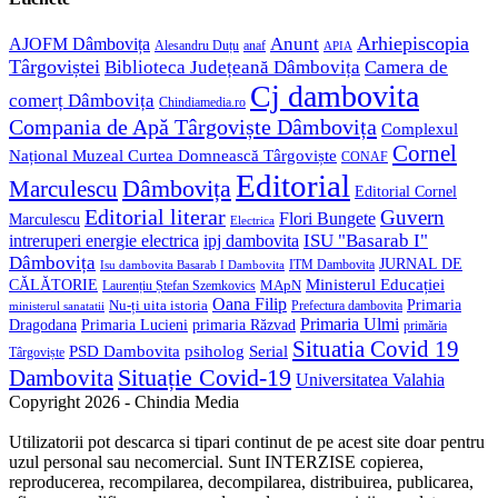
application
Anunt
Arhiepiscopia
AJOFM Dâmbovița
Alesandru Duțu
anaf
APIA
Târgoviștei
Biblioteca Județeană Dâmbovița
Camera de
Cj dambovita
comerț Dâmbovița
Chindiamedia.ro
Compania de Apă Târgoviște Dâmbovița
Complexul
Cornel
Național Muzeal Curtea Domnească Târgoviște
CONAF
Editorial
Dâmbovița
Marculescu
Editorial Cornel
Editorial literar
Guvern
Flori Bungete
Marculescu
Electrica
ISU "Basarab I"
intreruperi energie electrica
ipj dambovita
Dâmbovița
JURNAL DE
ITM Dambovita
Isu dambovita Basarab I Dambovita
Ministerul Educației
CĂLĂTORIE
MApN
Laurențiu Ștefan Szemkovics
Oana Filip
Primaria
Nu-ți uita istoria
ministerul sanatatii
Prefectura dambovita
Primaria Ulmi
Primaria Lucieni
primaria Răzvad
Dragodana
primăria
Situatia Covid 19
psiholog
PSD Dambovita
Serial
Târgoviște
Situație Covid-19
Dambovita
Universitatea Valahia
Copyright 2026 - Chindia Media
Utilizatorii pot descarca si tipari continut de pe acest site doar pentru
uzul personal sau necomercial. Sunt INTERZISE copierea,
reproducerea, recompilarea, decompilarea, distribuirea, publicarea,