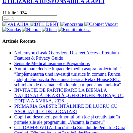
UTILIZAREA RESPONSABILĂ A APEI
11 iulie 2024
Articole Recente
Nohemyoro Leak Overview: Discreet Access, Premium
Features & Privacy Guide
Sensible Medical insurance Preparations
Anunț luare decizie impact de mediu asupra proiectului ”
”Implementarea unei investiții turistice în comuna Runcu,
județul Dâmbovița-Pensiunea Jessica Relax House SRL-
schimbare de destinație din locuința în pensiune turistica”
INVITAȚIE DE PARTICIPARE LA BIENALA
NAȚIONALĂ DE ARTĂ „GHEORGHE PETRAȘCU”,
EDIŢIA A XVIII-A, 2026
PRIMĂRIA GĂEȘTI: ÎNTÂLNIRE DE LUCRU CU
ASOCIAȚIILE DE LOCATARI
Copiii au descoperit patrimoniul prin joc și creativitate în
primele zile ale programului „Vacanță la muzeu”
C.J. DAMBOVITA: Lucrările la Spitalul de Pediatrie Gura
Ocniței, Dâmbovița, sunt în plină desfășurare