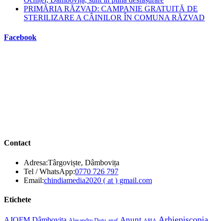
PRIMĂRIA RĂZVAD: CAMPANIE GRATUITĂ DE
STERILIZARE A CÂINILOR ÎN COMUNA RĂZVAD
Facebook
Contact
Adresa:
Târgoviște, Dâmbovița
Opens
Tel / WhatsApp:
0770 726 797
in
Opens
Email:
chindiamedia2020 ( at ) gmail.com
your
in
application
your
Etichete
application
Anunt
Arhiepiscopia
AJOFM Dâmbovița
Alesandru Duțu
anaf
APIA