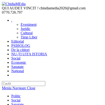
Skip
to
QUI AUDET VINCIT !
chindiamedia2020@gmail.com
content
0770.726.797
.
Eveniment
Juridic
Cultural
Timp Liber
Editorial
PSIHOLOG
De la cititori
NU-ȚI UITA ISTORIA
Social
Economic
Sanatate
Național
Toggle
website
search
Meniu Navigare
Close
Politic
Social
Sanatate