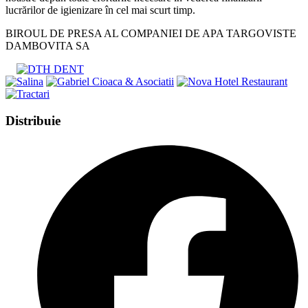
lucrărilor de igienizare în cel mai scurt timp.
BIROUL DE PRESA AL COMPANIEI DE APA TARGOVISTE
DAMBOVITA SA
Share
Distribuie
this
Opens
content
in
a
new
window