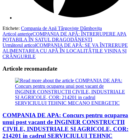
Etichete
:
Compania de Apă Târgoviște Dâmbovița
Read
Articol anterior
COMPANIA DE APĂ: ÎNTRERUPERE APA
POTABILA ÎN SATUL DRAGODĂNEȘTI
more
Următorul articol
COMPANIA DE APĂ: SE VA ÎNTRERUPE
articles
ALIMENTAREA CU APĂ ÎN LOCALITĂȚILE VIȘINA ȘI
CRÂNGURILE
Articole recomandate
COMPANIA DE APA: Concurs pentru ocuparea
unui post vacant de INGINER CONSTRUCTII
CIVILE, INDUSTRIALE SI AGRICOLE, COR:
214201 in cadrul SERVICIULUI TEHNIC