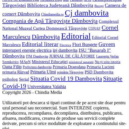
Târgoviștei
Biblioteca Județeană Dâmbovița
Camera de
Bucegi
Cj dambovita
comerț Dâmbovița
Chindiamedia.ro
Compania de Apă Târgoviște Dâmbovița
Complexul
Cornel
Național Muzeal Curtea Domnească Târgoviște
CONAF
Editorial
Dâmbovița
Marculescu
Editorial Cornel
Editorial literar
Guvern
Flori Bungete
Marculescu
Electrica
ISU "Basarab I"
intreruperi energie electrica
ipj dambovita
Dâmbovița
JURNAL DE CĂLĂTORIE
Laurențiu Ștefan
ITM Dambovita
Ministerul Educației
MApN
Szemkovics
Nu-ți uita istoria
ministerul sanatatii
Oana Filip
Primaria Lucieni
Primaria Dragodana
Prefectura dambovita
Primaria Ulmi
primaria Răzvad
PSD Dambovita
primăria Târgoviște
Situație
Situatia Covid 19 Dambovita
psiholog
Serial
Covid-19
Universitatea Valahia
Copyright 2026 - Chindia Media
Utilizatorii pot descarca si tipari continut de pe acest site doar pentru
uzul personal sau necomercial. Sunt INTERZISE copierea,
reproducerea, recompilarea, decompilarea, distribuirea, publicarea,
afisarea, modificarea, crearea de produse sau servicii complete
derivate, precum si orice modalitate de exploatare a continutului site-
ului .