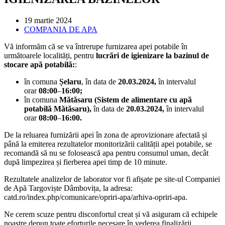
Post
19 martie 2024
published:
Post
COMPANIA DE APA
category:
Vă informăm că se va întrerupe furnizarea apei potabile în
următoarele localități, pentru
lucrări de igienizare la bazinul de
stocare apă potabilă:
:
în comuna
Șelaru
, în data de
20.03.2024,
în intervalul
orar
08:00
–
16:00;
în comuna
Mătăsaru (Sistem de alimentare cu apă
potabilă Mătăsaru),
în data de
20.03.2024,
în intervalul
orar
08:00
–
16:00.
De la reluarea furnizării apei în zona de aprovizionare afectată și
până la emiterea rezultatelor monitorizării calității apei potabile, se
recomandă să nu se folosească apa pentru consumul uman, decât
după limpezirea și fierberea apei timp de 10 minute.
Rezultatele analizelor de laborator vor fi afișate pe site-ul Companiei
de Apă Targoviște Dâmbovița, la adresa:
catd.ro/index.php/comunicare/opriri-apa/arhiva-opriri-apa.
Ne cerem scuze pentru disconfortul creat și vă asiguram că echipele
noastre depun toate eforturile necesare în vederea finalizării