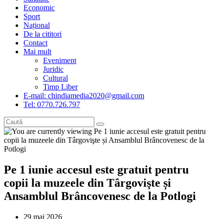
Economic
Sport
Național
De la cititori
Contact
Mai mult
Eveniment
Juridic
Cultural
Timp Liber
E-mail: chindiamedia2020@gmail.com
Tel: 0770.726.797
Pe 1 iunie accesul este gratuit pentru
copii la muzeele din Târgovişte și
Ansamblul Brâncovenesc de la Potlogi
Post
29 mai 2026