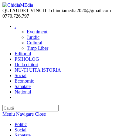
Skip
to
QUI AUDET VINCIT !
chindiamedia2020@gmail.com
content
0770.726.797
.
Eveniment
Juridic
Cultural
Timp Liber
Editorial
PSIHOLOG
De la cititori
NU-ȚI UITA ISTORIA
Social
Economic
Sanatate
Național
Toggle
website
search
Meniu Navigare
Close
Politic
Social
Sanatate