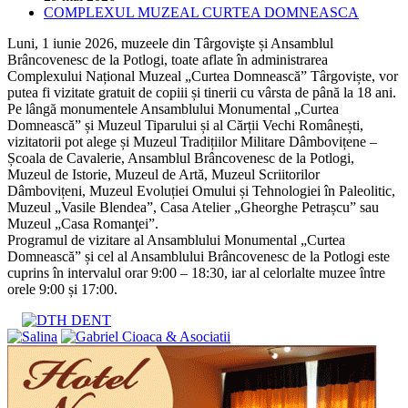
published:
Post
COMPLEXUL MUZEAL CURTEA DOMNEASCA
category:
Luni, 1 iunie 2026, muzeele din Târgovişte și Ansamblul
Brâncovenesc de la Potlogi, toate aflate în administrarea
Complexului Național Muzeal „Curtea Domnească” Târgoviște, vor
putea fi vizitate gratuit de copiii și tinerii cu vârsta de până la 18 ani.
Pe lângă monumentele Ansamblului Monumental „Curtea
Domnească” și Muzeul Tiparului și al Cărții Vechi Românești,
vizitatorii pot alege și Muzeul Tradițiilor Militare Dâmbovițene –
Școala de Cavalerie, Ansamblul Brâncovenesc de la Potlogi,
Muzeul de Istorie, Muzeul de Artă, Muzeul Scriitorilor
Dâmbovițeni, Muzeul Evoluției Omului și Tehnologiei în Paleolitic,
Muzeul „Vasile Blendea”, Casa Atelier „Gheorghe Petrașcu” sau
Muzeul „Casa Romanţei”.
Programul de vizitare al Ansamblului Monumental „Curtea
Domnească” și cel al Ansamblului Brâncovenesc de la Potlogi este
cuprins în intervalul orar 9:00 – 18:30, iar al celorlalte muzee între
orele 9:00 și 17:00.