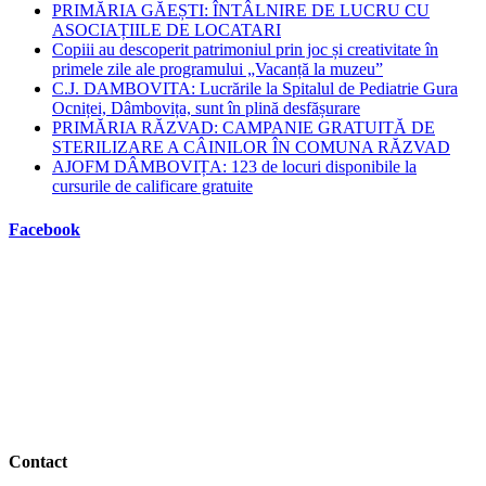
PRIMĂRIA GĂEȘTI: ÎNTÂLNIRE DE LUCRU CU
ASOCIAȚIILE DE LOCATARI
Copiii au descoperit patrimoniul prin joc și creativitate în
primele zile ale programului „Vacanță la muzeu”
C.J. DAMBOVITA: Lucrările la Spitalul de Pediatrie Gura
Ocniței, Dâmbovița, sunt în plină desfășurare
PRIMĂRIA RĂZVAD: CAMPANIE GRATUITĂ DE
STERILIZARE A CÂINILOR ÎN COMUNA RĂZVAD
AJOFM DÂMBOVIȚA: 123 de locuri disponibile la
cursurile de calificare gratuite
Facebook
Contact