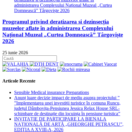
Programul privind deratizarea si dezinsecția
muzeelor aflate în administrarea Complexului
Național Muzeal „Curtea Domnească” Târgoviște
2026
25 iunie 2026
Articole Recente
Sensible Medical insurance Preparations
Anunț luare decizie impact de mediu asupra proiectului ”
”Implementarea unei investiții turistice în comuna Runcu,
județul Dâmbovița-Pensiunea Jessica Relax House SRL-
schimbare de destinație din locuința în pensiune turistica”
INVITAȚIE DE PARTICIPARE LA BIENALA
NAȚIONALĂ DE ARTĂ „GHEORGHE PETRAȘCU”,
EDIŢIA A XVIII-A, 2026