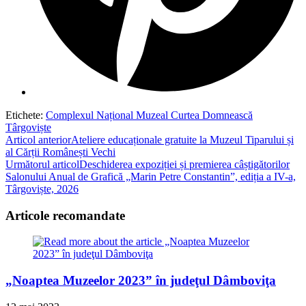
Etichete
:
Complexul Național Muzeal Curtea Domnească
Târgoviște
Read
Articol anterior
Ateliere educaționale gratuite la Muzeul Tiparului și
al Cărții Românești Vechi
more
Următorul articol
Deschiderea expoziției și premierea câștigătorilor
articles
Salonului Anual de Grafică „Marin Petre Constantin”, ediția a IV-a,
Târgoviște, 2026
Articole recomandate
„Noaptea Muzeelor 2023” în judeţul Dâmboviţa