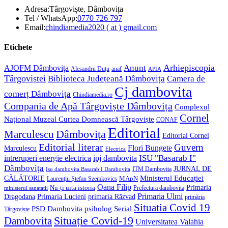
Adresa:
Târgoviște, Dâmbovița
Opens
Tel / WhatsApp:
0770 726 797
in
Opens
Email:
chindiamedia2020 ( at ) gmail.com
your
in
application
your
Etichete
application
Anunt
Arhiepiscopia
AJOFM Dâmbovița
Alesandru Duțu
anaf
APIA
Târgoviștei
Biblioteca Județeană Dâmbovița
Camera de
Cj dambovita
comerț Dâmbovița
Chindiamedia.ro
Compania de Apă Târgoviște Dâmbovița
Complexul
Cornel
Național Muzeal Curtea Domnească Târgoviște
CONAF
Editorial
Dâmbovița
Marculescu
Editorial Cornel
Editorial literar
Guvern
Flori Bungete
Marculescu
Electrica
ISU "Basarab I"
intreruperi energie electrica
ipj dambovita
Dâmbovița
JURNAL DE
ITM Dambovita
Isu dambovita Basarab I Dambovita
Ministerul Educației
CĂLĂTORIE
MApN
Laurențiu Ștefan Szemkovics
Oana Filip
Primaria
Nu-ți uita istoria
ministerul sanatatii
Prefectura dambovita
Primaria Ulmi
Primaria Lucieni
primaria Răzvad
Dragodana
primăria
Situatia Covid 19
psiholog
PSD Dambovita
Serial
Târgoviște
Situație Covid-19
Dambovita
Universitatea Valahia