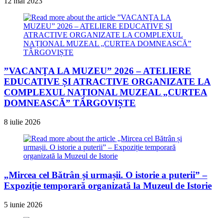
12 mai 2023
”VACANŢA LA MUZEU” 2026 – ATELIERE
EDUCATIVE ȘI ATRACTIVE ORGANIZATE LA
COMPLEXUL NAȚIONAL MUZEAL „CURTEA
DOMNEASCĂ” TÂRGOVIȘTE
8 iulie 2026
„Mircea cel Bătrân și urmașii. O istorie a puterii” –
Expoziție temporară organizată la Muzeul de Istorie
5 iunie 2026