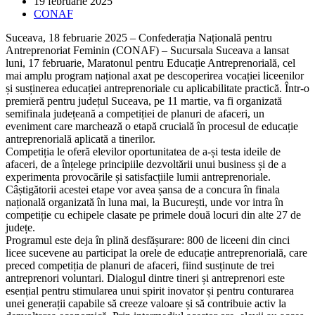
Post
19 februarie 2025
published:
Post
CONAF
category:
Suceava, 18 februarie 2025 – Confederația Națională pentru
Antreprenoriat Feminin (CONAF) – Sucursala Suceava a lansat
luni, 17 februarie, Maratonul pentru Educație Antreprenorială, cel
mai amplu program național axat pe descoperirea vocației liceenilor
și susținerea educației antreprenoriale cu aplicabilitate practică. Într-o
premieră pentru județul Suceava, pe 11 martie, va fi organizată
semifinala județeană a competiției de planuri de afaceri, un
eveniment care marchează o etapă crucială în procesul de educație
antreprenorială aplicată a tinerilor.
Competiția le oferă elevilor oportunitatea de a-și testa ideile de
afaceri, de a înțelege principiile dezvoltării unui business și de a
experimenta provocările și satisfacțiile lumii antreprenoriale.
Câștigătorii acestei etape vor avea șansa de a concura în finala
națională organizată în luna mai, la București, unde vor intra în
competiție cu echipele clasate pe primele două locuri din alte 27 de
județe.
Programul este deja în plină desfășurare: 800 de liceeni din cinci
licee sucevene au participat la orele de educație antreprenorială, care
preced competiția de planuri de afaceri, fiind susținute de trei
antreprenori voluntari. Dialogul dintre tineri și antreprenori este
esențial pentru stimularea unui spirit inovator și pentru conturarea
unei generații capabile să creeze valoare și să contribuie activ la