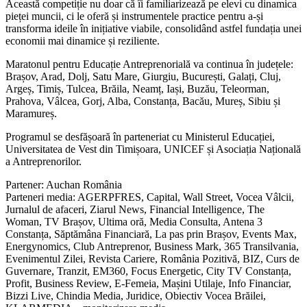
Această competiție nu doar că îi familiarizează pe elevi cu dinamica
pieței muncii, ci le oferă și instrumentele practice pentru a-și
transforma ideile în inițiative viabile, consolidând astfel fundația unei
economii mai dinamice și reziliente.
Maratonul pentru Educație Antreprenorială va continua în județele:
Brașov, Arad, Dolj, Satu Mare, Giurgiu, București, Galați, Cluj,
Argeș, Timiș, Tulcea, Brăila, Neamț, Iași, Buzău, Teleorman,
Prahova, Vâlcea, Gorj, Alba, Constanța, Bacău, Mureș, Sibiu și
Maramureș.
Programul se desfășoară în parteneriat cu Ministerul Educației,
Universitatea de Vest din Timișoara, UNICEF și Asociația Națională
a Antreprenorilor.
Partener: Auchan România
Parteneri media: AGERPFRES, Capital, Wall Street, Vocea Vâlcii,
Jurnalul de afaceri, Ziarul News, Financial Intelligence, The
Woman, TV Brașov, Ultima oră, Media Consulta, Antena 3
Constanța, Săptămâna Financiară, La pas prin Brașov, Events Max,
Energynomics, Club Antreprenor, Business Mark, 365 Transilvania,
Evenimentul Zilei, Revista Cariere, România Pozitivă, BIZ, Curs de
Guvernare, Tranzit, EM360, Focus Energetic, City TV Constanța,
Profit, Business Review, E-Femeia, Mașini Utilaje, Info Financiar,
Bizzi Live, Chindia Media, Juridice, Obiectiv Vocea Brăilei,