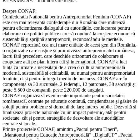
KLARMEDIA – monitorizare media.
Despre CONAF:
Confederaţia Naţională pentru Antreprenoriat Feminin (CONAF)
este cea mai relevantă confederație din România care militează
pentru eficientizarea dialogului cu autoritățile, conlucrarea pentru
elaborarea de politici publice care să conducă la creștere economică
sustenabilă și sprijină antreprenorii, recunoscându-le meritele.
CONAF reprezintă cea mai mare entitate de acest gen din România,
o organizație care susține și promovează antreprenoriatul românesc,
lucru fără precedent, care deschide orizonturi de colaborare și
cooperare atât pe plan intern cât și internațional. CONAF a luat
ființă̆ ca urmare a necesitații de a crea o cultură antreprenorială
modernă, sustenabilă și echitabilă, nu numai pentru antreprenoriatul
feminin, ci și pentru întregul mediu de business. CONAF are în
componența sa 30 sucursale, 2 federații, 12 patronate, 38 asociații și
peste 5.500 de companii, peste 220.000 de angajați.
CONAF organizează̆ evenimente importante pentru societatea
românească̆, centrate pe educație continuă, conștientizare și găsire de
soluții pentru probleme și domenii de larg interes public. Dezvoltă și
finalizează proiecte naționale cu un impact puternic, atât pentru
societate, cât și pentru strategiile de dezvoltare ale autorităților
centrale și locale.
Printre proiectele CONAF, amintim „Pactul pentru Tineri”,
„Maratonul pentru Educație Antreprenorială” „DigitalUP” „Pactul