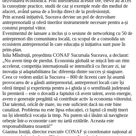
dezvoltarea economică. Prin intermediul acestor ore, elevii au acces
la cunoștințe practice, studii de caz și exemple reale din mediul de
afaceri, având șansa de a învăța direct de la profesioniști.
Prin această inițiativă, Suceava devine un pol de dezvoltare
antreprenorială și oferă tinerilor instrumentele necesare pentru a-și
construi propriul viitor.
Evenimentul de lansare a inclus și o sesiune de networking cu 50 de
antreprenori din comunitatea locală, cu scopul de a consolida un
ecosistem antreprenorial în care educația și inițiativa sunt puse în
prim-plan.
Iulia Mîndruță, președinta CONAF Sucursala Suceava, a declarat:
„Nu avem timp de pierdut. Economia globală se mișcă într-un ritm
accelerat, competiția internațională se intensifică cu fiecare zi, iar
inovația și adaptabilitatea fac diferența dintre succes și stagnare.
Ceea ce vedem astăzi la Suceava – 800 de liceeni care își asumă
provocarea de a gândi antreprenorial, antreprenori locali care își
oferă timpul și experiența pentru a-i ghida și o semifinală județeană
în premieră – este o dovadă a faptului că avem talent, avem energie,
avem o generație pregătită să contribuie activ la economia viitorului.
Dar talentul, oricât de mare, nu este suficient dacă nu este bine
canalizat. Problema nu este lipsa educației, ci faptul că mulți tineri
nu își identifică vocația la timp. Nu putem să-i lăsăm să navigheze
orbește într-o economie care nu iartă ezitările. Aceasta este
responsabilitatea noastră!”
Gianina Ioniță, director executiv CONAF și coordonator național al