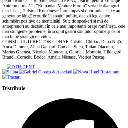
pentru Muncă” – în parteneriat cu FPPG, „Pactul pentru Educație
Antreprenorială” , ”Romanian Venture Forum” seria de dialoguri
deschise, „Turismul Românesc: Între impas și oportunitate”, ce au
generat pe lângă̆ ecourile în spațiul public, decizii legislative
schimbări pozitive de mentalități. Sute de speakeri și mii de
antreprenori au dezbătut în cele mai importante orașe românești, cele
mai stringente probleme, în scopul găsirii soluțiilor optime și celor
mai bune strategii de viitor.
CONSILIUL DIRECTOR CONAF: Cristina Chiriac, Dana Nuță,
Anca Damour, Alina Gamauf, Camelia Șucu, Tatian Diaconu,
Marius Ghenea, Nicoleta Munteanu, Gabriela Montoiu, Hildegard
Brandl, Corneliu Bodea, Amalia Năstase, Viorica Pușcaș.
Share
Distribuie
this
Opens
content
in
a
new
window