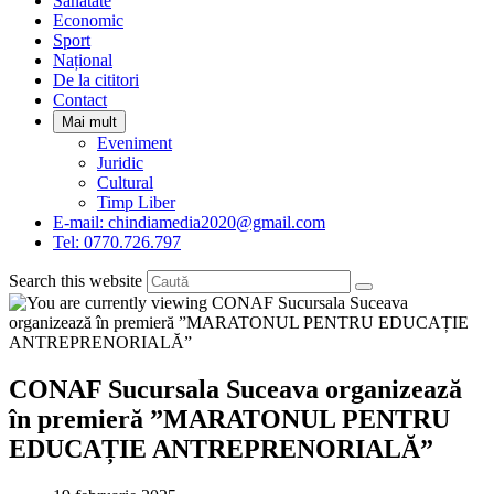
Sanatate
panel.
Economic
Sport
Național
De la cititori
Contact
Mai mult
Eveniment
Juridic
Cultural
Timp Liber
E-mail: chindiamedia2020@gmail.com
Tel: 0770.726.797
Search this website
CONAF Sucursala Suceava organizează
în premieră ”MARATONUL PENTRU
EDUCAȚIE ANTREPRENORIALĂ”