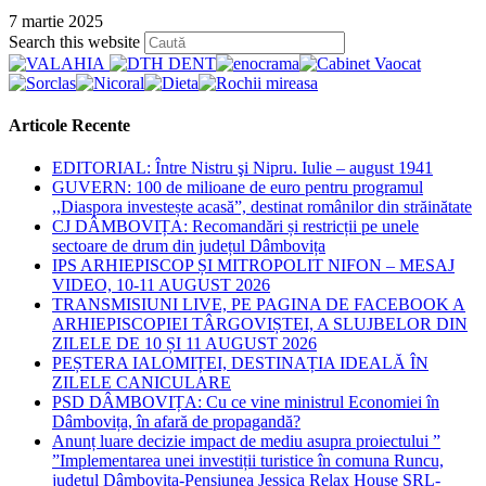
7 martie 2025
Press
Search this website
Escape
to
close
the
Articole Recente
search
panel.
EDITORIAL: Între Nistru şi Nipru. Iulie – august 1941
GUVERN: 100 de milioane de euro pentru programul
,,Diaspora investește acasă”, destinat românilor din străinătate
CJ DÂMBOVIȚA: Recomandări și restricții pe unele
sectoare de drum din județul Dâmbovița
IPS ARHIEPISCOP ȘI MITROPOLIT NIFON – MESAJ
VIDEO, 10-11 AUGUST 2026
TRANSMISIUNI LIVE, PE PAGINA DE FACEBOOK A
ARHIEPISCOPIEI TÂRGOVIȘTEI, A SLUJBELOR DIN
ZILELE DE 10 ȘI 11 AUGUST 2026
PEȘTERA IALOMIȚEI, DESTINAȚIA IDEALĂ ÎN
ZILELE CANICULARE
PSD DÂMBOVIȚA: Cu ce vine ministrul Economiei în
Dâmbovița, în afară de propagandă?
Anunț luare decizie impact de mediu asupra proiectului ”
”Implementarea unei investiții turistice în comuna Runcu,
județul Dâmbovița-Pensiunea Jessica Relax House SRL-