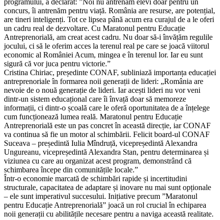
programului, a declarat: ”Noi nu antrenăm elevi doar pentru un
concurs, îi antrenăm pentru viață. România are resurse, are potențial,
are tineri inteligenți. Tot ce lipsea până acum era curajul de a le oferi
un cadru real de dezvoltare. Cu Maratonul pentru Educație
Antreprenorială, am creat acest cadru. Nu doar să-i învățăm regulile
jocului, ci să le oferim acces la terenul real pe care se joacă viitorul
economic al României Acum, mingea e în terenul lor. Iar eu sunt
sigură că vor juca pentru victorie.”
Cristina Chiriac, președinte CONAF, subliniază importanța educației
antreprenoriale în formarea noii generații de lideri: „România are
nevoie de o nouă generație de lideri. Iar acești lideri nu vor veni
dintr-un sistem educațional care îi învață doar să memoreze
informații, ci dintr-o școală care le oferă oportunitatea de a înțelege
cum funcționează lumea reală. Maratonul pentru Educație
Antreprenorială este un pas concret în această direcție, iar CONAF
va continua să fie un motor al schimbării. Felicit board-ul CONAF
Suceava – președintă Iulia Mîndruță, vicepreședintă Alexandra
Ungureanu, vicepreședintă Alexandra Stan, pentru determinarea și
viziunea cu care au organizat acest program, demonstrând că
schimbarea începe din comunitățile locale.”
Într-o economie marcată de schimbări rapide și incertitudini
structurale, capacitatea de adaptare și inovare nu mai sunt opționale
– ele sunt imperativul succesului. Inițiative precum ”Maratonul
pentru Educație Antreprenorială” joacă un rol crucial în echiparea
noii generații cu abilitățile necesare pentru a naviga această realitate.