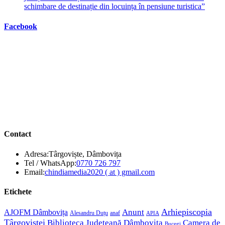
schimbare de destinație din locuința în pensiune turistica”
Facebook
Contact
Adresa:
Târgoviște, Dâmbovița
Opens
Tel / WhatsApp:
0770 726 797
in
Opens
Email:
chindiamedia2020 ( at ) gmail.com
your
in
application
your
Etichete
application
Anunt
Arhiepiscopia
AJOFM Dâmbovița
Alesandru Duțu
anaf
APIA
Târgoviștei
Biblioteca Județeană Dâmbovița
Camera de
Bucegi