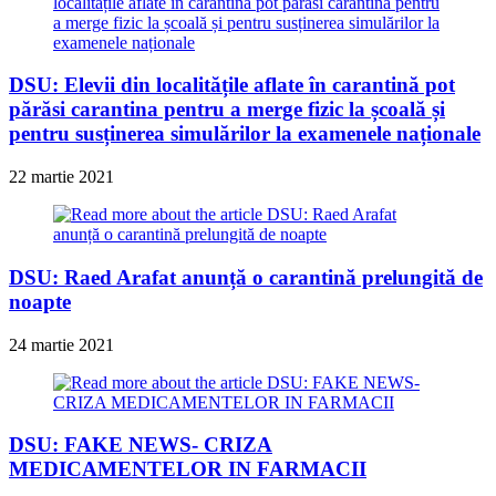
DSU: Elevii din localitățile aflate în carantină pot
părăsi carantina pentru a merge fizic la școală și
pentru susținerea simulărilor la examenele naționale
22 martie 2021
DSU: Raed Arafat anunță o carantină prelungită de
noapte
24 martie 2021
DSU: FAKE NEWS- CRIZA
MEDICAMENTELOR IN FARMACII