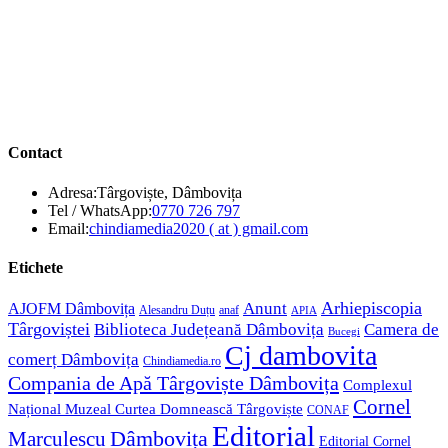
Contact
Adresa:
Târgoviște, Dâmbovița
Opens
Tel / WhatsApp:
0770 726 797
in
Opens
Email:
chindiamedia2020 ( at ) gmail.com
your
in
application
your
Etichete
application
Anunt
Arhiepiscopia
AJOFM Dâmbovița
Alesandru Duțu
anaf
APIA
Târgoviștei
Biblioteca Județeană Dâmbovița
Camera de
Bucegi
Cj dambovita
comerț Dâmbovița
Chindiamedia.ro
Compania de Apă Târgoviște Dâmbovița
Complexul
Cornel
Național Muzeal Curtea Domnească Târgoviște
CONAF
Editorial
Dâmbovița
Marculescu
Editorial Cornel