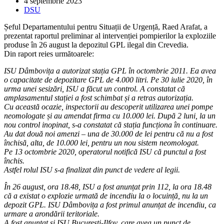
Post
4 septembrie 2023
published:
Post
DSU
category:
Șeful Departamentului pentru Situații de Urgență, Raed Arafat, a
prezentat raportul preliminar al intervenției pompierilor la exploziile
produse în 26 august la depozitul GPL ilegal din Crevedia.
Din raport reies următoarele:
ISU Dâmbovița a autorizat stația GPL în octombrie 2011. Ea avea
o capacitate de depozitare GPL de 4.000 litri. Pe 30 iulie 2020, în
urma unei sesizări, ISU a făcut un control. A constatat că
amplasamentul stației a fost schimbat și a retras autorizația.
Cu această ocazie, inspectorii au descoperit utilizarea unei pompe
neomologate și au amendat firma cu 10.000 lei. După 2 luni, la un
nou control inopinat, s-a constatat că stația funcționa în continuare.
Au dat două noi amenzi – una de 30.000 de lei pentru că nu a fost
închisă, alta, de 10.000 lei, pentru un nou sistem neomologat.
Pe 13 octombrie 2020, operatorul notifică ISU că punctul a fost
închis.
Astfel rolul ISU s-a finalizat din punct de vedere al legii.
În 26 august, ora 18.48, ISU a fost anunțat prin 112, la ora 18.48
că a existat o explozie urmată de incendiu la o locuință, nu la un
depozit GPL. ISU Dâmbovița a fost primul anunțat de incendiu, ca
urmare a arondării teritoriale.
A fost anunțat și ISU București-Ilfov, care avea un punct de