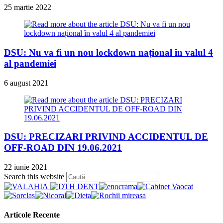
25 martie 2022
DSU: Nu va fi un nou lockdown național în valul 4
al pandemiei
6 august 2021
DSU: PRECIZARI PRIVIND ACCIDENTUL DE
OFF-ROAD DIN 19.06.2021
22 iunie 2021
Press
Search this website
Escape
to
close
the
Articole Recente
search