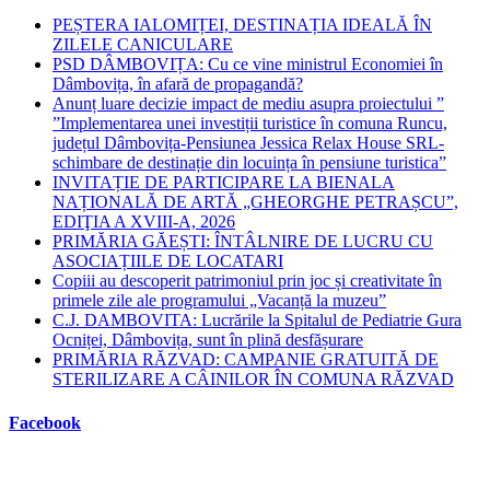
panel.
PEȘTERA IALOMIȚEI, DESTINAȚIA IDEALĂ ÎN
ZILELE CANICULARE
PSD DÂMBOVIȚA: Cu ce vine ministrul Economiei în
Dâmbovița, în afară de propagandă?
Anunț luare decizie impact de mediu asupra proiectului ”
”Implementarea unei investiții turistice în comuna Runcu,
județul Dâmbovița-Pensiunea Jessica Relax House SRL-
schimbare de destinație din locuința în pensiune turistica”
INVITAȚIE DE PARTICIPARE LA BIENALA
NAȚIONALĂ DE ARTĂ „GHEORGHE PETRAȘCU”,
EDIŢIA A XVIII-A, 2026
PRIMĂRIA GĂEȘTI: ÎNTÂLNIRE DE LUCRU CU
ASOCIAȚIILE DE LOCATARI
Copiii au descoperit patrimoniul prin joc și creativitate în
primele zile ale programului „Vacanță la muzeu”
C.J. DAMBOVITA: Lucrările la Spitalul de Pediatrie Gura
Ocniței, Dâmbovița, sunt în plină desfășurare
PRIMĂRIA RĂZVAD: CAMPANIE GRATUITĂ DE
STERILIZARE A CÂINILOR ÎN COMUNA RĂZVAD
Facebook