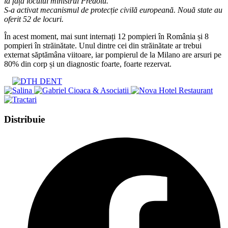
la fața locului ministrul Predoiu.
S-a activat mecanismul de protecție civilă europeană. Nouă state au
oferit 52 de locuri.
În acest moment, mai sunt internați 12 pompieri în România și 8
pompieri în străinătate. Unul dintre cei din străinătate ar trebui
externat săptămâna viitoare, iar pompierul de la Milano are arsuri pe
80% din corp și un diagnostic foarte, foarte rezervat.
Share
Distribuie
this
Opens
content
in
a
new
window