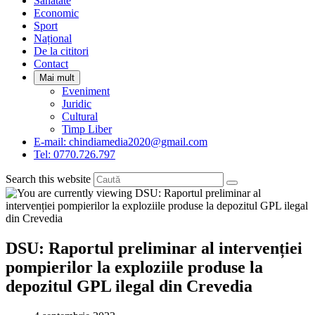
Sanatate
panel.
Economic
Sport
Național
De la cititori
Contact
Mai mult
Eveniment
Juridic
Cultural
Timp Liber
E-mail: chindiamedia2020@gmail.com
Tel: 0770.726.797
Search this website
DSU: Raportul preliminar al intervenției
pompierilor la exploziile produse la
depozitul GPL ilegal din Crevedia