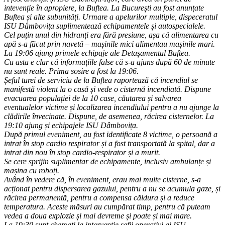
intevenție în apropiere, la Buftea. La București au fost anunțate
Buftea și alte subunități. Urmare a apelurilor multiple, dispeceratul
ISU Dâmbovița suplimentează echipamentele și autospecialele.
Cel puțin unul din hidranți era fără presiune, așa că alimentarea cu
apă s-a făcut prin navetă – mașinile mici alimentau mașinile mari.
La 19:06 ajung primele echipaje ale Detașamentul Buftea.
Cu asta e clar că informațiile false că s-a ajuns după 60 de minute
nu sunt reale. Prima sosire a fost la 19:06.
Șeful turei de serviciu de la Buftea raportează că incendiul se
manifestă violent la o casă și vede o cisternă incendiată. Dispune
evacuarea populației de la 10 case, căutarea și salvarea
eventualelor victime și localizarea incendiului pentru a nu ajunge la
clădirile învecinate. Dispune, de asemenea, răcirea cisternelor. La
19:10 ajung și echipajele ISU Dâmbovița.
După primul eveniment, au fost identificate 8 victime, o persoană a
intrat în stop cardio respirator și a fost transportată la spital, dar a
intrat din nou în stop cardio-respirator și a murit.
Se cere sprijin suplimentar de echipamente, inclusiv ambulanțe și
mașina cu roboți.
Având în vedere că, în eveniment, erau mai multe cisterne, s-a
acționat pentru dispersarea gazului, pentru a nu se acumula gaze, și
răcirea permanentă, pentru a compensa căldura și a reduce
temperatura. Aceste măsuri au cumpărat timp, pentru că puteam
vedea a doua explozie și mai devreme și poate și mai mare.
La 19:30 sunt chemați la intervenție șefii operativi ai ISU