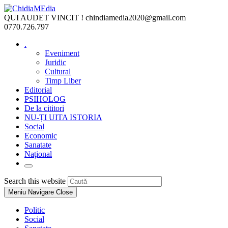
Skip
to
QUI AUDET VINCIT !
chindiamedia2020@gmail.com
content
0770.726.797
.
Eveniment
Juridic
Cultural
Timp Liber
Editorial
PSIHOLOG
De la cititori
NU-ȚI UITA ISTORIA
Social
Economic
Sanatate
Național
Toggle
website
Press
Search this website
search
Escape
Meniu Navigare
Close
to
close
Politic
the
Social
search