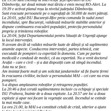
Dâmbovița, iar două minute mai târziu e emis mesaj RO-Alert. La
19:39 e activat planul roșu la nivelul județului Dâmbovița.
Sunt evacuate persoanele pe o suprafață de 50.000 de metri pătrați.
La 20:01, șeful ISU București-Ilfov preia comanda în sudul zonei
incendiului, spre București, validează măsurile stabilite anterior și
dispune continuarea evacuării populației, protecția personalului
propriu și trimiterea roboților.
La 20:04, Șeful Departamentului pentru Situații de Urgență ajunge
la locul intervenției.
N-aveam decât să validez măsurile luate de dânșii și să suplimentez
anumite aspecte. Conducerea intervenției, partea tehnică, este
executată de pompieri cu expertiză în domeniu. Cum pe partea
medicală e condusă de medici, că au expertiză. Nu a venit doctorul
Arafat – care e civil – și a dat dispoziții cum să stingă incendiul.
Asta nu se face.
Am insistat foarte mult și am solicitat jandarmilor să fie foarte fermi
în evacuarea civililor, inclusiv a personalului MAI – cei care nu erau
pompieri.
S-a dispus amplasarea roboților și retragerea populției.
La 20:46 a fost cerută suplimentarea inclusiv cu echipaje și speciale
ISU Prahova, înainte de a doua explozie. La 20.57 are loc a doua
explozie și apar noi focare la vegetație uscată. Incendiul se extinde
la mai multe case.
La ora 21.00, la MAI s-a constituit celulă de criză, ulterior a ajuns