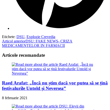
Etichete
:
DSU
,
Explozie Crevedia
Read
Articol anterior
DSU: FAKE NEWS- CRIZA
MEDICAMENTELOR IN FARMACII
more
articles
Articole recomandate
Raed Arafat: „Încă nu știm dacă vor putea să se țină
festivalurile Untold și Neversea”
8 februarie 2021