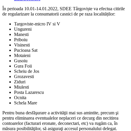
category:
În perioada 10.01-14.01.2022, SDEE Târgoviște va efectua citirile
de regularizare la consumatorii casnici de pe raza localităților:
Targoviste-micro IV si V
Ungureni
Manesti
Priboiu
Visinesti
Pucioasa Sat
Motaieni
Gusoiu
Gura Foii
Scheiu de Jos
Grozavesti
Ziduri
Miulesti
Posta Lazarescu
Ocnita
Schela Mare
Pentru buna desfăşurare a activităţii mai sus amintite, precum şi
pentru eliminarea eventualelor neplaceri ce decurg din necitirea
contoarelor (facturari eronate, deconectari, etc) va rugăm ca, în
măsura posibilităţilor, să asiguraţi accesul personalului delegat.