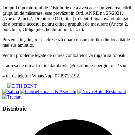
Dreptul Operatorului de Distributie de a avea acces în vederea citirii
grupului de măsurare, este prevăzut in Ord. ANRE nr. 25/2021,
(Anexa 2, pct.2, Drepturile OD, lit. a)), clientul final având obligaţia
de a permite accesul pentru citirea grupului de masurare (Anexa 2,
punctul 5, Obligaţiile clientului final, lit. c).
Prezenta inştiinţare se adresează doar consumatorilor din localităţile
mai sus amintite.
Pentru probleme legate de citirea contoarelor va rugam sa folositi:
– adresa de e-mail: citire.dambovita@distributie-energie.ro si/ sau
– nr. de telefon WhatsApp: 0739713192.
Share
Distribuie
this
Opens
content
in
a