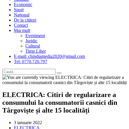
Economic
Sport
Național
De la cititori
Contact
Mai mult
Eveniment
Juridic
Cultural
Timp Liber
E-mail: chindiamedia2020@gmail.com
Tel: 0770.726.797
ELECTRICA: Citiri de regularizare a
consumului la consumatorii casnici din
Târgoviște și alte 15 localități
Post
3 ianuarie 2022
published:
Post
ELECTRICA