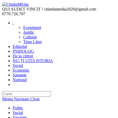
Skip
to
QUI AUDET VINCIT !
chindiamedia2020@gmail.com
content
0770.726.797
.
Eveniment
Juridic
Cultural
Timp Liber
Editorial
PSIHOLOG
De la cititori
NU-ȚI UITA ISTORIA
Social
Economic
Sanatate
Național
Toggle
website
search
Meniu Navigare
Close
Politic
Social
Sanatate