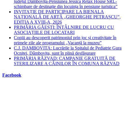
județul Dâmbovița-Pensiunea Jessica Relax House SRL-
schimbare de destinație din locuința în pensiune turistica”
INVITAȚIE DE PARTICIPARE LA BIENALA
NAȚIONALĂ DE ARTĂ „GHEORGHE PETRAȘCU”,
EDIŢIA A XVIII-A, 2026
PRIMĂRIA GĂEȘTI: ÎNTÂLNIRE DE LUCRU CU
ASOCIAȚIILE DE LOCATARI
Copiii au descoperit patrimoniul prin joc și creativitate în
primele zile ale programului „Vacanță la muzeu”
C.J. DAMBOVITA: Lucrările la Spitalul de Pediatrie Gura
Ocniței, Dâmbovița, sunt în plină desfășurare
PRIMĂRIA RĂZVAD: CAMPANIE GRATUITĂ DE
STERILIZARE A CÂINILOR ÎN COMUNA RĂZVAD
Facebook