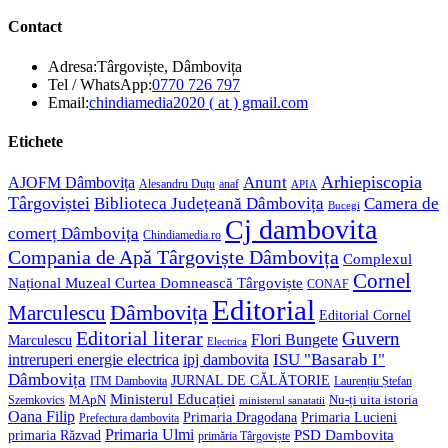
Contact
Adresa:
Târgoviște, Dâmbovița
Opens
Tel / WhatsApp:
0770 726 797
in
Opens
Email:
chindiamedia2020 ( at ) gmail.com
your
in
application
your
Etichete
application
Anunt
Arhiepiscopia
AJOFM Dâmbovița
Alesandru Duțu
anaf
APIA
Târgoviștei
Biblioteca Județeană Dâmbovița
Camera de
Bucegi
Cj dambovita
comerț Dâmbovița
Chindiamedia.ro
Compania de Apă Târgoviște Dâmbovița
Complexul
Cornel
Național Muzeal Curtea Domnească Târgoviște
CONAF
Editorial
Dâmbovița
Marculescu
Editorial Cornel
Editorial literar
Guvern
Flori Bungete
Marculescu
Electrica
ISU "Basarab I"
intreruperi energie electrica
ipj dambovita
Dâmbovița
JURNAL DE CĂLĂTORIE
Laurențiu Ștefan
ITM Dambovita
Ministerul Educației
MApN
Szemkovics
Nu-ți uita istoria
ministerul sanatatii
Oana Filip
Primaria Lucieni
Primaria Dragodana
Prefectura dambovita
Primaria Ulmi
primaria Răzvad
PSD Dambovita
primăria Târgoviște