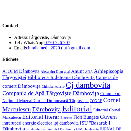
Contact
Adresa:
Târgoviște, Dâmbovița
Opens
Tel / WhatsApp:
0770 726 797
in
Opens
Email:
chindiamedia2020 ( at ) gmail.com
your
in
application
your
Etichete
application
Anunt
Arhiepiscopia
AJOFM Dâmbovița
Alesandru Duțu
anaf
APIA
Târgoviștei
Biblioteca Județeană Dâmbovița
Camera de
Cj dambovita
comerț Dâmbovița
Chindiamedia.ro
Compania de Apă Târgoviște Dâmbovița
Complexul
Cornel
Național Muzeal Curtea Domnească Târgoviște
CONAF
Editorial
Dâmbovița
Marculescu
Editorial Cornel
Editorial literar
Guvern
Flori Bungete
Marculescu
Electrica
ISU "Basarab I"
intreruperi energie electrica
ipj dambovita
Dâmbovița
JURNAL DE
ITM Dambovita
Isu dambovita Basarab I Dambovita