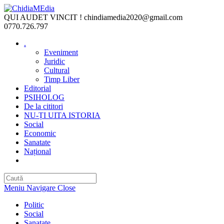
Skip
to
QUI AUDET VINCIT !
chindiamedia2020@gmail.com
content
0770.726.797
.
Eveniment
Juridic
Cultural
Timp Liber
Editorial
PSIHOLOG
De la cititori
NU-ȚI UITA ISTORIA
Social
Economic
Sanatate
Național
Toggle
website
search
Meniu Navigare
Close
Politic
Social
Sanatate