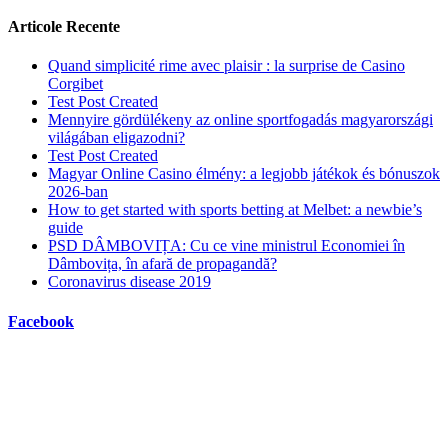
Articole Recente
Quand simplicité rime avec plaisir : la surprise de Casino
Corgibet
Test Post Created
Mennyire gördülékeny az online sportfogadás magyarországi
világában eligazodni?
Test Post Created
Magyar Online Casino élmény: a legjobb játékok és bónuszok
2026-ban
How to get started with sports betting at Melbet: a newbie’s
guide
PSD DÂMBOVIȚA: Cu ce vine ministrul Economiei în
Dâmbovița, în afară de propagandă?
Coronavirus disease 2019
Facebook