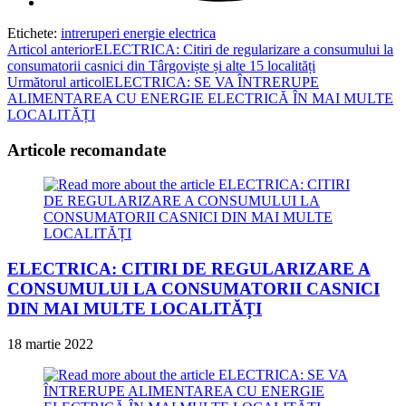
Etichete
:
intreruperi energie electrica
Read
Articol anterior
ELECTRICA: Citiri de regularizare a consumului la
consumatorii casnici din Târgoviște și alte 15 localități
more
Următorul articol
ELECTRICA: SE VA ÎNTRERUPE
articles
ALIMENTAREA CU ENERGIE ELECTRICĂ ÎN MAI MULTE
LOCALITĂȚI
Articole recomandate
ELECTRICA: CITIRI DE REGULARIZARE A
CONSUMULUI LA CONSUMATORII CASNICI
DIN MAI MULTE LOCALITĂȚI
18 martie 2022