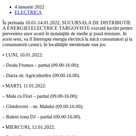
Post
4 ianuarie 2022
published:
Post
ELECTRICA
category:
În perioada 10.01-14.01.2022, SUCURSALA DE DISTRIBUTIE
A ENERGIEI ELECTRICE TARGOVISTE execută lucrări pentru
prevenirea unor avarii în instalaţiile de medie şi joasă tensiune. In
acest sens, va fi întrerupta energia electrică la micii consumatori şi la
consumatorii casnici, în localităţile mentionate mai jos:
• LUNI, 10.01.2022:
– Dealu Frumos – partial (09.00-16.00);
– Darza str. Agricultorilor (09.00-16.00).
• MARTI, 11.01.2022:
– Malu cu Flori – partial (09.00-16.00);
– Ghirdoveni – str. Malului (09.00-16.00);
– Baleni zona DJ – partial (09.00-16.00).
• MIERCURI, 12.01.2022: