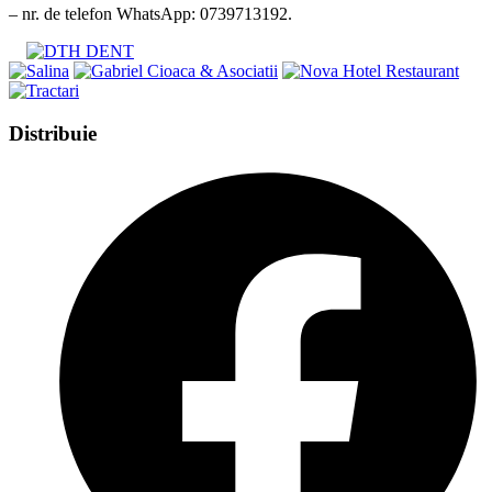
– nr. de telefon WhatsApp: 0739713192.
Share
Distribuie
this
Opens
content
in
a
new
window