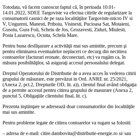
Totodata, vă facem cunoscut faptul că, în perioada 10.01-
14.01.2022, SDEE Targoviste va efectua citirile de regularizare la
consumatorii casnici de pe raza localităţilor Targoviste-micro IV si
V, Ungureni, Manesti, Priboiu, Visinesti, Pucioasa Sat, Motaieni,
Gusoiu, Gura Foii, Scheiu de Jos, Grozavesti, Ziduri, Miulesti,
Posta Lazarescu, Ocnita, Schela Mare.
Pentru buna desfăşurare a activităţii mai sus amintite, precum şi
pentru eliminarea eventualelor neplaceri ce decurg din necitirea
contoarelor (facturari eronate, deconectari, etc) va rugăm ca, în
măsura posibilităţilor, să asiguraţi accesul personalului delegat.
Dreptul Operatorului de Distributie de a avea acces în vederea citirii
grupului de măsurare, este prevăzut in Ord. ANRE nr. 25/2021,
(Anexa 2, pct.2, Drepturile OD, lit. a)), clientul final având obligaţia
de a permite accesul pentru citirea grupului de masurare (Anexa 2,
punctul 5, Obligaţiile clientului final, lit. c).
Prezenta inştiinţare se adresează doar consumatorilor din localităţile
mai sus amintite.
Pentru probleme legate de citirea contoarelor va rugam sa folositi:
– adresa de e-mail: citire.dambovita@distributie-energie.ro si/ sau