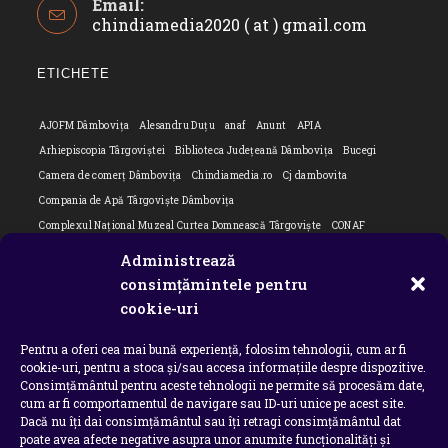
Email:
in
chindiamedia2020 ( at ) gmail.com
Opens
your
in
application
your
ETICHETE
applicatio
AJOFM Dâmbovița
Alesandru Duțu
anaf
Anunt
APIA
Arhiepiscopia Târgoviștei
Biblioteca Județeană Dâmbovița
Bucegi
Camera de comerț Dâmbovița
Chindiamedia.ro
Cj dambovita
Compania de Apă Târgoviște Dâmbovița
Complexul Național Muzeal Curtea Domnească Târgoviște
CONAF
Cornel Marculescu
Dâmbovița
Editorial
Editorial Cornel Marculescu
Administrează
Editorial literar
Electrica
Flori Bungete
Guvern
consimțămintele pentru
intreruperi energie electrica
ipj dambovita
ISU "Basarab I" Dâmbovița
cookie-uri
ITM Dambovita
JURNAL DE CĂLĂTORIE
Laurențiu Ștefan Szemkovics
Pentru a oferi cea mai bună experiență, folosim tehnologii, cum ar fi
MApN
Ministerul Educației
ministerul sanatatii
Nu-ți uita istoria
cookie-uri, pentru a stoca și/sau accesa informațiile despre dispozitive.
Oana Filip
Prefectura dambovita
Primaria Dragodana
Primaria Lucieni
Consimțământul pentru aceste tehnologii ne permite să procesăm date,
primaria Răzvad
Primaria Ulmi
primăria Târgoviște
PSD Dambovita
cum ar fi comportamentul de navigare sau ID-uri unice pe acest site.
Dacă nu îți dai consimțământul sau îți retragi consimțământul dat
psiholog
Serial
Situatia Covid 19 Dambovita
Situație Covid-19
poate avea afecte negative asupra unor anumite funcționalități și