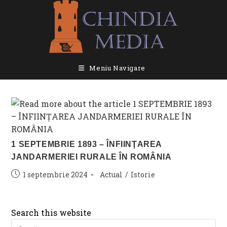
Skip
to
content
Meniu Navigare
1 SEPTEMBRIE 1893 – ÎNFIINŢAREA
JANDARMERIEI RURALE ÎN ROMÂNIA
Post
Post
1 septembrie 2024
Actual
/
Istorie
published:
category:
Search this website
Pre