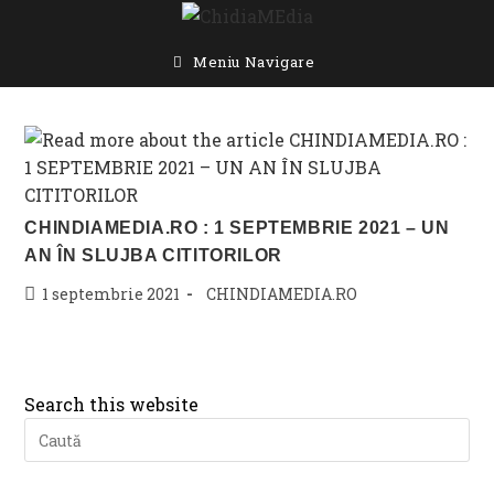
Skip
to
content
Meniu Navigare
CHINDIAMEDIA.RO : 1 SEPTEMBRIE 2021 – UN
AN ÎN SLUJBA CITITORILOR
Post
Post
1 septembrie 2021
CHINDIAMEDIA.RO
published:
category:
Search this website
Pre
Es
to