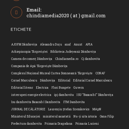
Opens
Email:
in
chindiamedia2020 ( at ) gmail.com
Opens
your
in
application
your
ETICHETE
applicatio
AJOFM Dâmbovița
Alesandru Duțu
anaf
Anunt
APIA
Arhiepiscopia Târgoviștei
Biblioteca Județeană Dâmbovița
Camera de comerț Dâmbovița
Chindiamedia.ro
Cj dambovita
Compania de Apă Târgoviște Dâmbovița
Complexul Național Muzeal Curtea Domnească Târgoviște
CONAF
Cornel Marculescu
Dâmbovița
Editorial
Editorial Cornel Marculescu
Editorial literar
Electrica
Flori Bungete
Guvern
intreruperi energie electrica
ipj dambovita
ISU "Basarab I" Dâmbovița
Isu dambovita Basarab I Dambovita
ITM Dambovita
JURNAL DE CĂLĂTORIE
Laurențiu Ștefan Szemkovics
MApN
Ministerul Educației
ministerul sanatatii
Nu-ți uita istoria
Oana Filip
Prefectura dambovita
Primaria Dragodana
Primaria Lucieni