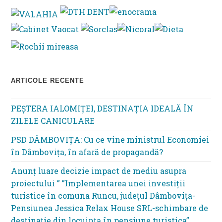
clo
th
se
pan
ARTICOLE RECENTE
PEȘTERA IALOMIȚEI, DESTINAȚIA IDEALĂ ÎN
ZILELE CANICULARE
PSD DÂMBOVIȚA: Cu ce vine ministrul Economiei
în Dâmbovița, în afară de propagandă?
Anunț luare decizie impact de mediu asupra
proiectului ” ”Implementarea unei investiții
turistice în comuna Runcu, județul Dâmbovița-
Pensiunea Jessica Relax House SRL-schimbare de
destinație din locuința în pensiune turistica”