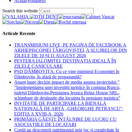
published:
Post
Actual
/
Pompierii
category:
Press
Search this website
Escape
to
close
the
Articole Recente
search
panel.
TRANSMISIUNI LIVE, PE PAGINA DE FACEBOOK A
ARHIEPISCOPIEI TÂRGOVIȘTEI, A SLUJBELOR DIN
ZILELE DE 10 ȘI 11 AUGUST 2026
PEȘTERA IALOMIȚEI, DESTINAȚIA IDEALĂ ÎN
ZILELE CANICULARE
PSD DÂMBOVIȚA: Cu ce vine ministrul Economiei în
Dâmbovița, în afară de propagandă?
Anunț luare decizie impact de mediu asupra proiectului ”
”Implementarea unei investiții turistice în comuna Runcu,
județul Dâmbovița-Pensiunea Jessica Relax House SRL-
schimbare de destinație din locuința în pensiune turistica”
INVITAȚIE DE PARTICIPARE LA BIENALA
NAȚIONALĂ DE ARTĂ „GHEORGHE PETRAȘCU”,
EDIŢIA A XVIII-A, 2026
PRIMĂRIA GĂEȘTI: ÎNTÂLNIRE DE LUCRU CU
ASOCIAȚIILE DE LOCATARI
Copiii au descoperit patrimoniul prin joc și creativitate în