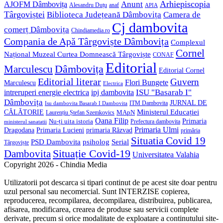
Anunt
Arhiepiscopia
AJOFM Dâmbovița
Alesandru Duțu
anaf
APIA
Târgoviștei
Biblioteca Județeană Dâmbovița
Camera de
Cj dambovita
comerț Dâmbovița
Chindiamedia.ro
Compania de Apă Târgoviște Dâmbovița
Complexul
Cornel
Național Muzeal Curtea Domnească Târgoviște
CONAF
Editorial
Dâmbovița
Marculescu
Editorial Cornel
Editorial literar
Guvern
Flori Bungete
Marculescu
Electrica
ISU "Basarab I"
intreruperi energie electrica
ipj dambovita
Dâmbovița
JURNAL DE
ITM Dambovita
Isu dambovita Basarab I Dambovita
Ministerul Educației
CĂLĂTORIE
MApN
Laurențiu Ștefan Szemkovics
Oana Filip
Primaria
Nu-ți uita istoria
ministerul sanatatii
Prefectura dambovita
Primaria Ulmi
Primaria Lucieni
primaria Răzvad
Dragodana
primăria
Situatia Covid 19
psiholog
PSD Dambovita
Serial
Târgoviște
Situație Covid-19
Dambovita
Universitatea Valahia
Copyright 2026 - Chindia Media
Utilizatorii pot descarca si tipari continut de pe acest site doar pentru
uzul personal sau necomercial. Sunt INTERZISE copierea,
reproducerea, recompilarea, decompilarea, distribuirea, publicarea,
afisarea, modificarea, crearea de produse sau servicii complete
derivate, precum si orice modalitate de exploatare a continutului site-