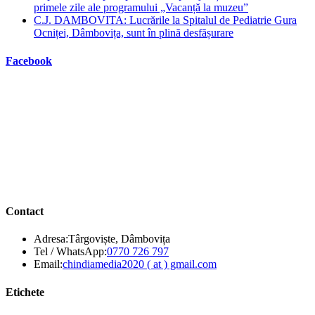
primele zile ale programului „Vacanță la muzeu”
C.J. DAMBOVITA: Lucrările la Spitalul de Pediatrie Gura
Ocniței, Dâmbovița, sunt în plină desfășurare
Facebook
Contact
Adresa:
Târgoviște, Dâmbovița
Opens
Tel / WhatsApp:
0770 726 797
in
Opens
Email:
chindiamedia2020 ( at ) gmail.com
your
in
application
your
Etichete
application