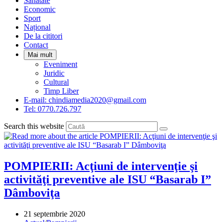
Sanatate
panel.
Economic
Sport
Național
De la cititori
Contact
Mai mult
Eveniment
Juridic
Cultural
Timp Liber
E-mail: chindiamedia2020@gmail.com
Tel: 0770.726.797
Search this website
POMPIERII: Acţiuni de intervenţie şi
activităţi preventive ale ISU “Basarab I”
Dâmboviţa
Post
21 septembrie 2020