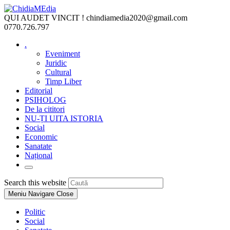
Skip
to
QUI AUDET VINCIT !
chindiamedia2020@gmail.com
content
0770.726.797
.
Eveniment
Juridic
Cultural
Timp Liber
Editorial
PSIHOLOG
De la cititori
NU-ȚI UITA ISTORIA
Social
Economic
Sanatate
Național
Toggle
website
Press
Search this website
search
Escape
Meniu Navigare
Close
to
close
Politic
the
Social
search