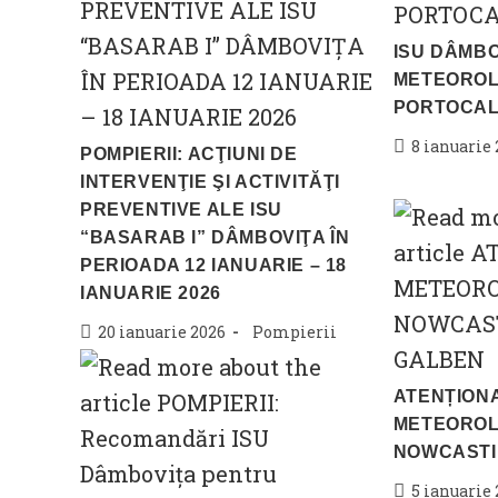
ISU DÂMBO
METEOROL
PORTOCAL
Post
8 ianuarie
POMPIERII: ACŢIUNI DE
published:
INTERVENŢIE ŞI ACTIVITĂŢI
PREVENTIVE ALE ISU
“BASARAB I” DÂMBOVIŢA ÎN
PERIOADA 12 IANUARIE – 18
IANUARIE 2026
Post
Post
20 ianuarie 2026
Pompierii
published:
category:
ATENȚION
METEOROL
NOWCASTI
Post
5 ianuarie