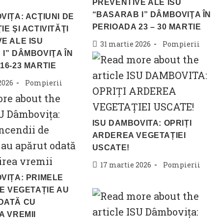
PREVENTIVE ALE ISU
“BASARAB I” DÂMBOVIŢA ÎN
VIȚA: ACŢIUNI DE
PERIOADA 23 – 30 MARTIE
E ŞI ACTIVITĂŢI
E ALE ISU
Post
Post
31 martie 2026
Pompierii
I” DÂMBOVIŢA ÎN
published:
category:
16-23 MARTIE
Post
2026
Pompierii
category:
ISU DAMBOVITA: OPRIȚI
ARDEREA VEGETAȚIEI
USCATE!
Post
Post
17 martie 2026
Pompierii
published:
category:
VIȚA: PRIMELE
DE VEGETAȚIE AU
DATĂ CU
A VREMII