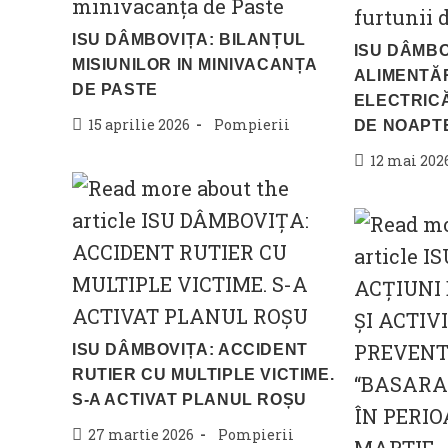
ISU DÂMBOVIȚA: BILANȚUL
ISU DÂMBO
MISIUNILOR IN MINIVACANȚA
ALIMENTĂR
DE PASTE
ELECTRICĂ
Post
Post
15 aprilie 2026
Pompierii
DE NOAPT
published:
category:
Post
12 mai 202
published:
ISU DÂMBOVIȚA: ACCIDENT
RUTIER CU MULTIPLE VICTIME.
S-A ACTIVAT PLANUL ROȘU
Post
Post
27 martie 2026
Pompierii