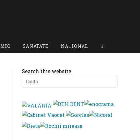
OMIC
SANATATE
NAȚIONAL
Toggle
website
Search this website
search
Press
Escape
to
close
the
search
panel.