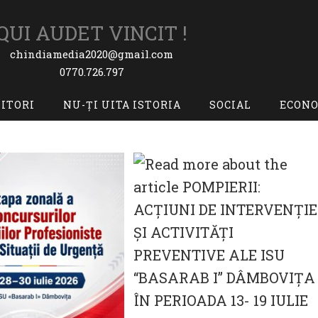
QUI AUDET VINCIT !
chindiamedia2020@gmail.com
0770.726.797
TITORI
NU-ȚI UITA ISTORIA
SOCIAL
ECON