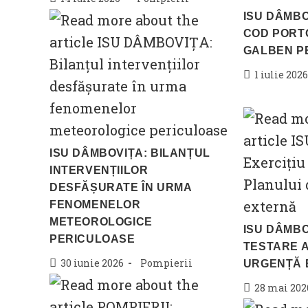
published:
category:
ISU DÂMBO
COD PORTO
GALBEN P
Post
1 iulie 2026
published:
ISU DÂMBOVIȚA: BILANȚUL
INTERVENȚIILOR
DESFĂȘURATE ÎN URMA
FENOMENELOR
METEOROLOGICE
ISU DÂMBO
PERICULOASE
TESTARE A
Post
Post
30 iunie 2026
Pompierii
URGENȚĂ 
published:
category:
Post
28 mai 202
published: