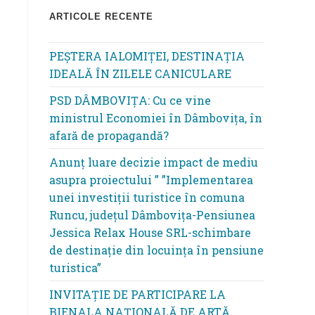
ARTICOLE RECENTE
PEȘTERA IALOMIȚEI, DESTINAȚIA
IDEALĂ ÎN ZILELE CANICULARE
PSD DÂMBOVIȚA: Cu ce vine
ministrul Economiei în Dâmbovița, în
afară de propagandă?
Anunț luare decizie impact de mediu
asupra proiectului ” ”Implementarea
unei investiții turistice în comuna
Runcu, județul Dâmbovița-Pensiunea
Jessica Relax House SRL-schimbare
de destinație din locuința în pensiune
turistica”
INVITAȚIE DE PARTICIPARE LA
BIENALA NAȚIONALĂ DE ARTĂ