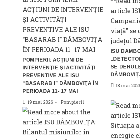
ISU DAMBO
„DETECTO
POMPIERII: ACŢIUNI DE
SE DERULE
INTERVENŢIE ŞI ACTIVITĂŢI
DÂMBOVIȚ
PREVENTIVE ALE ISU
“BASARAB I” DÂMBOVIŢA ÎN
Post
18 mai 202
PERIOADA 11- 17 MAI
published:
Post
Post
19 mai 2026
Pompierii
published:
category: