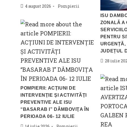
Post
Post
4 august 2026
Pompierii
published:
category:
ISU DAMBO
ZONALĂ A
SERVICIIL
PENTRU SI
URGENȚĂ, 
JUDEȚUL 
Post
28 iulie 20
published:
POMPIERII: ACŢIUNI DE
INTERVENŢIE ŞI ACTIVITĂŢI
PREVENTIVE ALE ISU
“BASARAB I” DÂMBOVIŢA ÎN
PERIOADA 06- 12 IULIE
Post
Post
14 iulie 2026
Pompierii