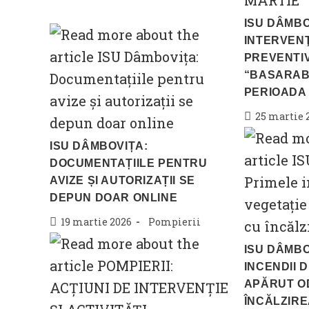
published:
category:
ISU DÂMBO
INTERVENŢI
PREVENTIV
“BASARAB 
PERIOADA 
Post
25 martie 
published:
ISU DÂMBOVIȚA:
DOCUMENTAȚIILE PENTRU
AVIZE ȘI AUTORIZAȚII SE
DEPUN DOAR ONLINE
Post
Post
19 martie 2026
Pompierii
published:
category:
ISU DÂMBO
INCENDII 
APĂRUT O
ÎNCĂLZIRE