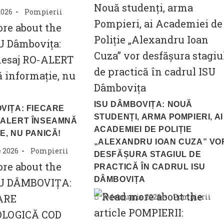
Post
2026
Pompierii
category:
ISU DÂMBOVIȚA: NOUĂ
VIȚA: FIECARE
STUDENȚI, ARMA POMPIERI, AI
-ALERT ÎNSEAMNĂ
ACADEMIEI DE POLIȚIE
E, NU PANICĂ!
„ALEXANDRU IOAN CUZA” VO
Post
e 2026
Pompierii
DESFĂȘURA STAGIUL DE
category:
PRACTICĂ ÎN CADRUL ISU
DÂMBOVIȚA
Post
Post
10 februarie 2026
Pompierii
published:
category: