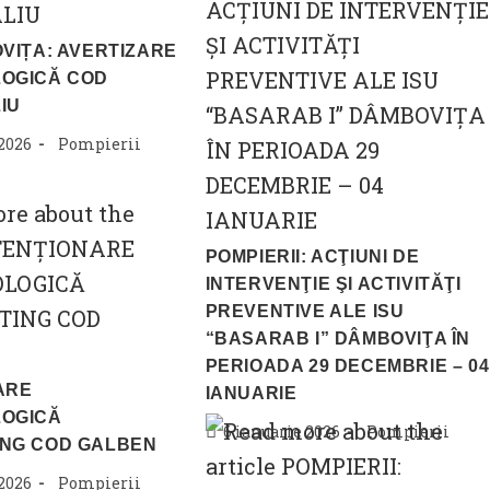
VIȚA: AVERTIZARE
OGICĂ COD
IU
Post
 2026
Pompierii
category:
POMPIERII: ACŢIUNI DE
INTERVENŢIE ŞI ACTIVITĂŢI
PREVENTIVE ALE ISU
“BASARAB I” DÂMBOVIŢA ÎN
PERIOADA 29 DECEMBRIE – 04
ARE
IANUARIE
OGICĂ
Post
Post
6 ianuarie 2026
Pompierii
NG COD GALBEN
published:
category:
Post
 2026
Pompierii