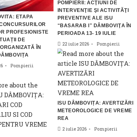
POMPIERII: ACŢIUNI DE
INTERVENŢIE ŞI ACTIVITĂŢI
VITA: ETAPA
PREVENTIVE ALE ISU
 CONCURSURILOR
“BASARAB I” DÂMBOVIŢA ÎN
OR PROFESIONISTE
PERIOADA 13- 19 IULIE
TUAȚII DE
Post
Post
22 iulie 2026
Pompierii
ORGANIZATĂ ÎN
published:
category:
DÂMBOVIȚA
Post
26
Pompierii
category:
ISU DÂMBOVIȚA: AVERTIZĂRI
METEOROLOGICE DE VREME
REA
Post
Post
2 iulie 2026
Pompierii
published:
category: