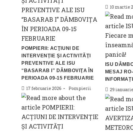
Post
10 martie 
published:
POMPIERII: ACŢIUNI DE
INTERVENŢIE ŞI ACTIVITĂŢI
PREVENTIVE ALE ISU
ISU DÂMBO
“BASARAB I” DÂMBOVIŢA ÎN
MESAJ RO
PERIOADA 09-15 FEBRUARIE
INFORMAȚI
Post
Post
17 februarie 2026
Pompierii
Post
29 ianuari
published:
category:
published: