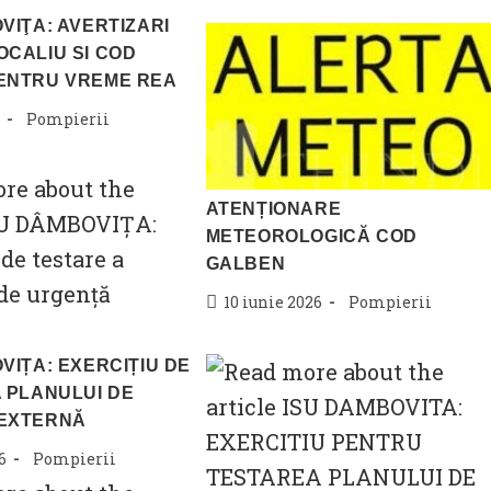
VIŢA: AVERTIZARI
CALIU SI COD
ENTRU VREME REA
Post
Pompierii
category:
ATENȚIONARE
METEOROLOGICĂ COD
GALBEN
Post
Post
10 iunie 2026
Pompierii
published:
category:
VIȚA: EXERCIȚIU DE
 PLANULUI DE
EXTERNĂ
Post
6
Pompierii
category: