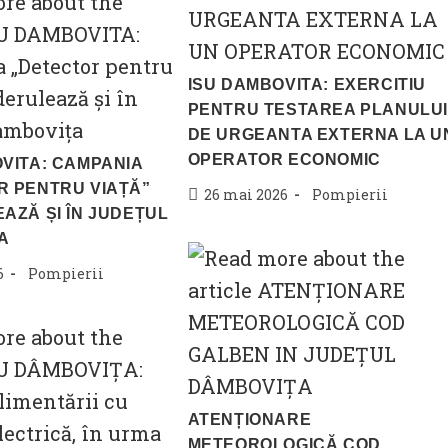
ISU DAMBOVITA: EXERCITIU
PENTRU TESTAREA PLANULUI
DE URGEANTA EXTERNA LA U
OPERATOR ECONOMIC
VITA: CAMPANIA
R PENTRU VIAȚĂ”
Post
Post
26 mai 2026
Pompierii
AZĂ ȘI ÎN JUDEȚUL
published:
category:
A
Post
6
Pompierii
category:
ATENȚIONARE
METEOROLOGICĂ COD