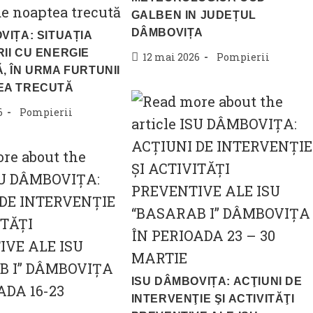
GALBEN IN JUDEȚUL
DÂMBOVIȚA
VIȚA: SITUAȚIA
II CU ENERGIE
Post
Post
12 mai 2026
Pompierii
, ÎN URMA FURTUNII
published:
category:
EA TRECUTĂ
Post
6
Pompierii
category:
ISU DÂMBOVIȚA: ACŢIUNI DE
INTERVENŢIE ŞI ACTIVITĂŢI