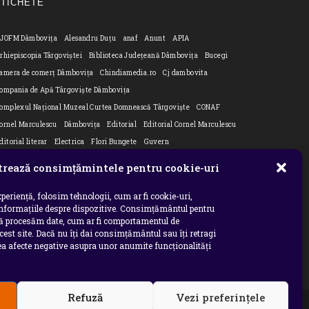
ETICHETE
JOFM Dâmbovița
Alesandru Duțu
anaf
Anunt
APIA
rhiepiscopia Târgoviștei
Biblioteca Județeană Dâmbovița
Bucegi
amera de comerț Dâmbovița
Chindiamedia.ro
Cj dambovita
ompania de Apă Târgoviște Dâmbovița
omplexul Național Muzeal Curtea Domnească Târgoviște
CONAF
ornel Marculescu
Dâmbovița
Editorial
Editorial Cornel Marculescu
ditorial literar
Electrica
Flori Bungete
Guvern
ntreruperi energie electrica
ipj dambovita
ISU "Basarab I" Dâmbovița
rează consimțămintele pentru cookie-uri
n
TM Dambovita
JURNAL DE CĂLĂTORIE
Laurențiu Ștefan Szemkovics
MApN
Ministerul Educației
ministerul sanatatii
Nu-ți uita istoria
periență, folosim tehnologii, cum ar fi cookie-uri,
informațiile despre dispozitive. Consimțământul pentru
ana Filip
Prefectura dambovita
Primaria Dragodana
Primaria Lucieni
să procesăm date, cum ar fi comportamentul de
rimaria Răzvad
Primaria Ulmi
primăria Târgoviște
PSD Dambovita
cest site. Dacă nu îți dai consimțământul sau îți retragi
 afecte negative asupra unor anumite funcționalități
siholog
Serial
Situatia Covid 19 Dambovita
Situație Covid-19
niversitatea Valahia
Refuză
Vezi preferințele