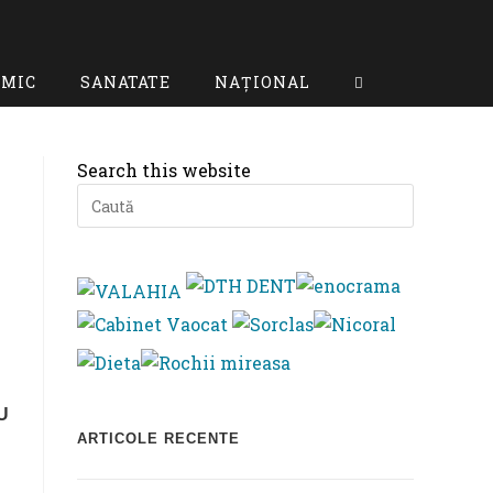
OMIC
SANATATE
NAȚIONAL
Toggle
website
Search this website
search
Press
Escape
to
close
the
search
panel.
U
ARTICOLE RECENTE