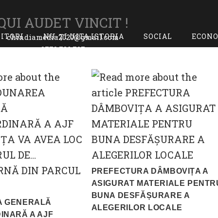
QUI AUDET VINCIT !
TITORI
NU-ȚI UITA ISTORIA
SOCIAL
ECON
chindiamedia2020@gmail.com
0770.726.797
PREFECTURA DÂMBOVIȚA A
ASIGURAT MATERIALE PENTR
BUNA DESFĂȘURARE A
A GENERALĂ
ALEGERILOR LOCALE
INARĂ A AJF