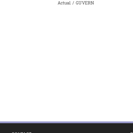
published:
Post
Actual
/
GUVERN
category: