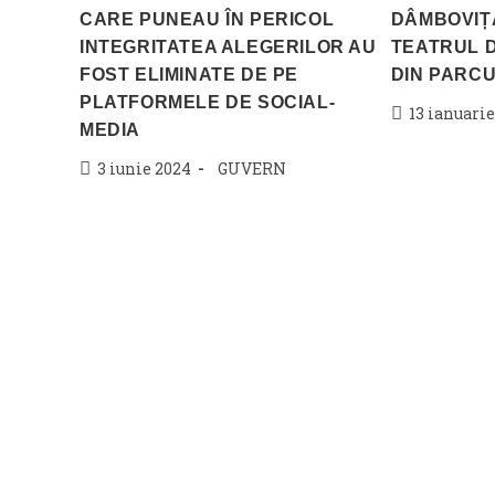
CARE PUNEAU ÎN PERICOL
DÂMBOVIȚA
INTEGRITATEA ALEGERILOR AU
TEATRUL 
FOST ELIMINATE DE PE
DIN PARCU
PLATFORMELE DE SOCIAL-
Post
13 ianuarie
MEDIA
published:
Post
Post
3 iunie 2024
GUVERN
published:
category: