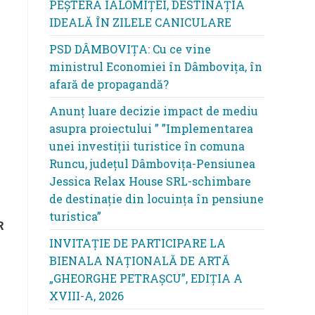
PEȘTERA IALOMIȚEI, DESTINAȚIA
IDEALĂ ÎN ZILELE CANICULARE
PSD DÂMBOVIȚA: Cu ce vine
ministrul Economiei în Dâmbovița, în
afară de propagandă?
Anunț luare decizie impact de mediu
asupra proiectului ” ”Implementarea
unei investiții turistice în comuna
Runcu, județul Dâmbovița-Pensiunea
Jessica Relax House SRL-schimbare
de destinație din locuința în pensiune
turistica”
R
INVITAȚIE DE PARTICIPARE LA
BIENALA NAȚIONALĂ DE ARTĂ
„GHEORGHE PETRAȘCU”, EDIŢIA A
XVIII-A, 2026