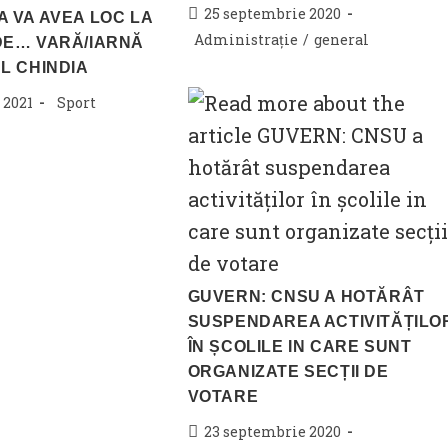
Post
25 septembrie 2020
 VA AVEA LOC LA
published:
Post
Administrație
/
general
DE… VARĂ/IARNĂ
category:
L CHINDIA
Post
 2021
Sport
category:
GUVERN: CNSU A HOTĂRÂT
SUSPENDAREA ACTIVITĂȚILO
ÎN ȘCOLILE IN CARE SUNT
ORGANIZATE SECȚII DE
VOTARE
Post
23 septembrie 2020