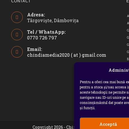
CONTACT
Adresa:
A
Târgoviște, Dâmbovița
A
C
Tel / WhatsApp:
0770 726 797
C
Opens
C
Email:
in
C
chindiamedia2020 ( at ) gmail.com
Opens
your
in
E
application
your
i
Administ
applicatio
I
Pentru a oferi cea mai bună ex
pentru a stoca și/sau accesa 
O
aceste tehnologii ne permite 
p
navigare sau ID-uri unice pe a
consimțământul dat poate avea
p
și funcții.
U
Acceptă
Copyright 2026 - Chindia Media