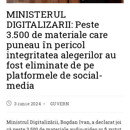
MINISTERUL
DIGITALIZARII: Peste
3.500 de materiale care
puneau în pericol
integritatea alegerilor au
fost eliminate de pe
platformele de social-
media
Post
Post
3 iunie 2024
GUVERN
published:
category:
Ministrul Digitalizării, Bogdan Ivan, a declarat joi
că peste 3.500 de materiale audio-video ar fi putut