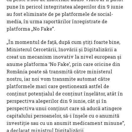
pune în pericol integritatea alegerilor din 9 iunie
au fost eliminate de pe platformele de social-
media, în urma raportărilor înregistrate de
platforma „No Fake”.
„În momentul de faţă, după cum ştiţi foarte bine,
Ministerul Cercetării, Inovării şi Digitalizării a
creat un mecanism inovativ la nivel european şi
anume platforma ‘No Fake’, prin care oricine din
România poate să transmită către ministerul
nostru, iar noi vom transmite automat către
platformele mari care gestionează astfel de
conţinut potenţialul de conţinut înşelător, atât în
perspectiva alegerilor din 9 iunie, cât şi în
perspectiva unui conţinut care să aducă atingere
capitalului persoanelor, să-i înşele cu o anumită
investiţie sau cu un anumit medicament minune”,
a declarat ministrul Digitalizării.