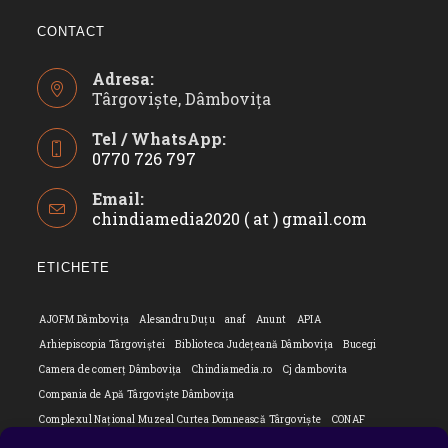
CONTACT
Adresa:
Târgoviște, Dâmbovița
Tel / WhatsApp:
0770 726 797
Opens
Email:
in
chindiamedia2020 ( at ) gmail.com
Opens
your
in
application
your
ETICHETE
applicatio
AJOFM Dâmbovița
Alesandru Duțu
anaf
Anunt
APIA
Arhiepiscopia Târgoviștei
Biblioteca Județeană Dâmbovița
Bucegi
Camera de comerț Dâmbovița
Chindiamedia.ro
Cj dambovita
Compania de Apă Târgoviște Dâmbovița
Complexul Național Muzeal Curtea Domnească Târgoviște
CONAF
Cornel Marculescu
Dâmbovița
Editorial
Editorial Cornel Marculescu