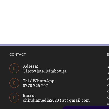
CONTACT
Adresa:
A
Târgoviște, Dâmbovița
A
C
Tel / WhatsApp:
0770 726 797
C
Opens
C
Email:
in
C
chindiamedia2020 ( at ) gmail.com
Opens
your
in
E
application
your