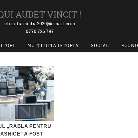
QUI AUDET VINCIT !
chindiamedia2020@gmail.com
0770.726.797
TITORI
NU-ȚI UITA ISTORIA
SOCIAL
ECON
L „RABLA PENTRU
ASNICE” A FOST