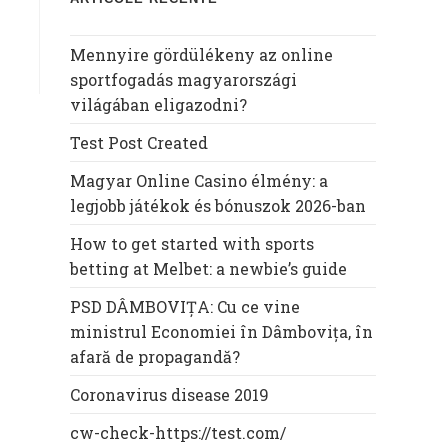
Mennyire gördülékeny az online
sportfogadás magyarországi
világában eligazodni?
Test Post Created
Magyar Online Casino élmény: a
legjobb játékok és bónuszok 2026-ban
How to get started with sports
betting at Melbet: a newbie’s guide
PSD DÂMBOVIȚA: Cu ce vine
ministrul Economiei în Dâmbovița, în
afară de propagandă?
Coronavirus disease 2019
cw-check-https://test.com/