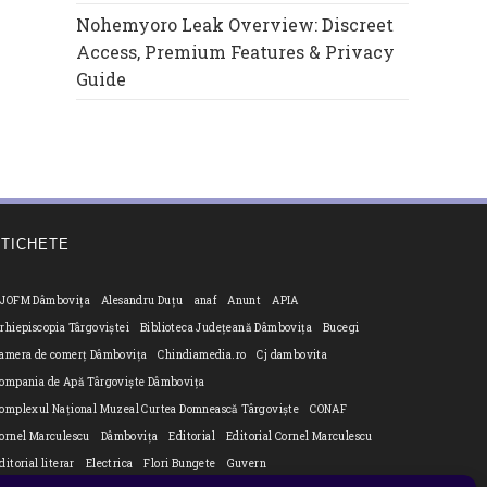
Nohemyoro Leak Overview: Discreet
Access, Premium Features & Privacy
Guide
ETICHETE
JOFM Dâmbovița
Alesandru Duțu
anaf
Anunt
APIA
rhiepiscopia Târgoviștei
Biblioteca Județeană Dâmbovița
Bucegi
amera de comerț Dâmbovița
Chindiamedia.ro
Cj dambovita
ompania de Apă Târgoviște Dâmbovița
omplexul Național Muzeal Curtea Domnească Târgoviște
CONAF
ornel Marculescu
Dâmbovița
Editorial
Editorial Cornel Marculescu
ditorial literar
Electrica
Flori Bungete
Guvern