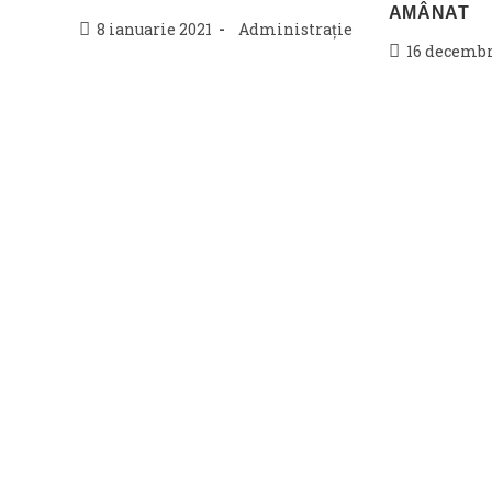
AMÂNAT
Post
Post
8 ianuarie 2021
Administrație
Post
16 decembr
published:
category:
published: